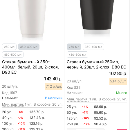
250 мл
350-400 мл
250 мл
350-400 мл
450-500 мл
450-500 мл
Стакан бумажный 350-
Стакан бумажный 250мл,
400мл, белый, 20шт, 2-слоя,
черный, 20шт, 2-слоя, D80 EC
D90 EC
102.80 р.
142.40 р.
20 шт/уп.
5.14 р./шт.
20 шт/уп.
7.12 р./шт.
Код
835
Код
1597
Наличие:
Много
Наличие:
В наличии
Мин. партия:
1 уп.
В коробке: 25 уп.
Мин. партия:
1 уп.
В коробке: 20 уп.
25 уп.
98.69 р.
-4%
20 уп.
136.70 р.
-4%
50 уп.
95.60 р.
-7%
40 уп.
132.43 р.
-7%
125 уп.
92.52 р.
-10%
100 уп.
128.16 р.
-10%
250 уп.
90.46 р.
-12%
200 уп.
125.31 р.
-12%