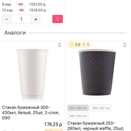
8 кор.
1551.00 р.
-6%
12 кор.
1518.00 р.
-8%
-
+
Аналоги
5.0
1
Стакан бумажный 300-
250-280 мл
300-430 мл
430мл, белый, 25шт, 2-слоя,
400-530 мл
D90
Стакан бумажный 250-
176.25 р.
280мл, черный waffle, 25шт,