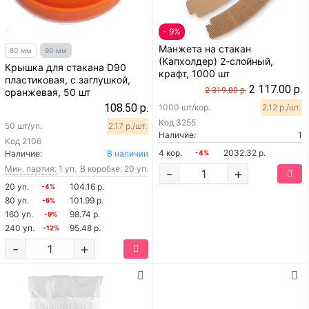
- 9%
Манжета на стакан
80 мм
90 мм
(Капхолдер) 2-слойный,
Крышка для стакана D90
крафт, 1000 шт
пластиковая, с заглушкой,
2 117.00 р.
2 319.00 р.
оранжевая, 50 шт
108.50 р.
1000 шт/кор.
2.12 р./шт.
Код
3255
50 шт/уп.
2.17 р./шт.
Наличие:
1
Код
2106
4 кор.
2032.32 р.
Наличие:
В наличии
-4%
Мин. партия:
1 уп.
В коробке: 20 уп.
-
+
20 уп.
104.16 р.
-4%
80 уп.
101.99 р.
-6%
160 уп.
98.74 р.
-9%
240 уп.
95.48 р.
-12%
-
+