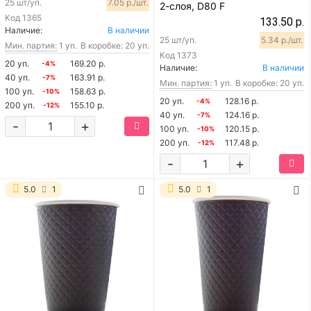
25 шт/уп.
7.05 р./шт.
2-слоя, D80 F
Код
1365
133.50 р.
Наличие:
В наличии
25 шт/уп.
5.34 р./шт.
Мин. партия:
1 уп.
В коробке: 20 уп.
Код
1373
20 уп.
169.20 р.
-4%
Наличие:
В наличии
40 уп.
163.91 р.
-7%
Мин. партия:
1 уп.
В коробке: 20 уп.
100 уп.
158.63 р.
-10%
20 уп.
128.16 р.
-4%
200 уп.
155.10 р.
-12%
40 уп.
124.16 р.
-7%
-
+
100 уп.
120.15 р.
-10%
200 уп.
117.48 р.
-12%
-
+
5.0
1
5.0
1