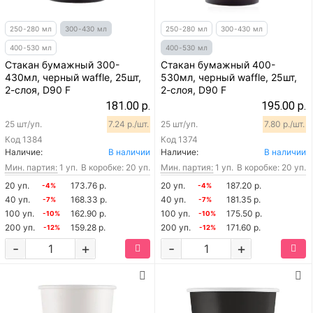
250-280 мл
300-430 мл
250-280 мл
300-430 мл
400-530 мл
400-530 мл
Стакан бумажный 300-
Стакан бумажный 400-
430мл, черный waffle, 25шт,
530мл, черный waffle, 25шт,
2-слоя, D90 F
2-слоя, D90 F
181.00 р.
195.00 р.
25 шт/уп.
7.24 р./шт.
25 шт/уп.
7.80 р./шт.
Код
1384
Код
1374
Наличие:
В наличии
Наличие:
В наличии
Мин. партия:
1 уп.
В коробке: 20 уп.
Мин. партия:
1 уп.
В коробке: 20 уп.
20 уп.
173.76 р.
20 уп.
187.20 р.
-4%
-4%
40 уп.
168.33 р.
40 уп.
181.35 р.
-7%
-7%
100 уп.
162.90 р.
100 уп.
175.50 р.
-10%
-10%
200 уп.
159.28 р.
200 уп.
171.60 р.
-12%
-12%
-
+
-
+