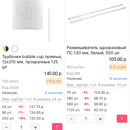
Размешиватель одноразовый
ПС 130 мм, белый, 500 шт
Трубочки bubble cup прямые,
105.00 р.
12х210 мм, прозрачные 125
шт
500 шт/уп.
0.21 р./шт.
145.00 р.
Код
294
Наличие:
В наличии
125 шт/уп.
1.16 р./шт.
Мин. партия:
1 уп.
В коробке: 70 уп.
Код
3438
70 уп.
100.80 р.
Наличие:
В наличии
-4%
280 уп.
98.70 р.
-6%
Мин. партия:
1 уп.
В коробке: 24 уп.
560 уп.
96.60 р.
-8%
24 уп.
137.75 р.
-5%
1120 уп.
92.40 р.
-12%
96 уп.
134.85 р.
-7%
-
+
240 уп.
130.50 р.
-10%
-
+