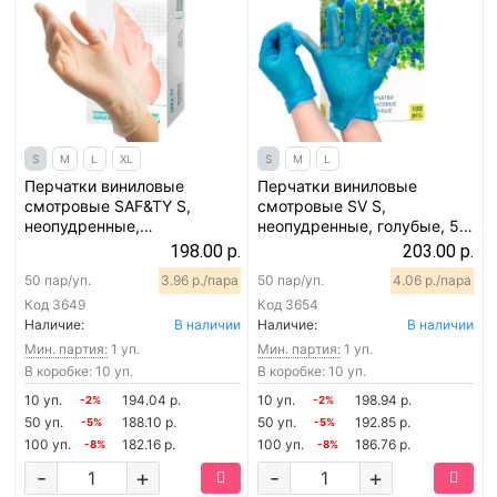
S
M
L
XL
S
M
L
Перчатки виниловые
Перчатки виниловые
смотровые SAF&TY S,
смотровые SV S,
неопудренные,
неопудренные, голубые, 50
прозрачные, 50 пар
пар
198.00 р.
203.00 р.
50 пар/уп.
3.96 р./пара
50 пар/уп.
4.06 р./пара
Код
3649
Код
3654
Наличие:
В наличии
Наличие:
В наличии
Мин. партия:
1 уп.
Мин. партия:
1 уп.
В коробке: 10 уп.
В коробке: 10 уп.
10 уп.
194.04 р.
10 уп.
198.94 р.
-2%
-2%
50 уп.
188.10 р.
50 уп.
192.85 р.
-5%
-5%
100 уп.
182.16 р.
100 уп.
186.76 р.
-8%
-8%
-
+
-
+