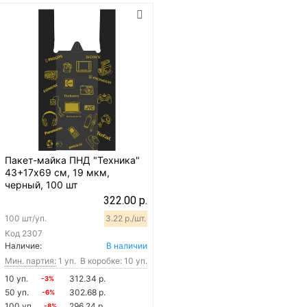
Пакет-майка ПНД "Техника"
43+17х69 см, 19 мкм,
черный, 100 шт
322.00 р.
100 шт/уп.
3.22 р./шт.
Код
2307
Наличие:
В наличии
Мин. партия:
1 уп.
В коробке: 10 уп.
10 уп.
312.34 р.
-3%
50 уп.
302.68 р.
-6%
100 уп.
296.24 р.
-8%