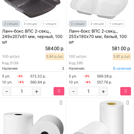
2 секции
3 секции
1 секция
2 секции
3 секции
1 секция
Ланч-бокс ВПС 2-секц.,
Ланч-бокс ВПС 2-секц.,
249х207х61 мм, черный, 100
255х190х70 мм, белый, 100
шт
шт
584.00 р.
581.00 р.
100 шт/уп.
5.84 р./шт.
100 шт/уп.
5.81 р./шт.
Код
3139
Код
395
Наличие:
3
Наличие:
В наличии
5 уп.
572.32 р.
5 уп.
569.38 р.
-2%
-2%
10 уп.
560.64 р.
10 уп.
557.76 р.
-4%
-4%
-
+
-
+