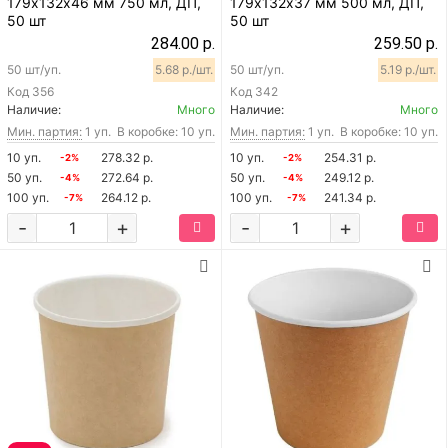
179х132х46 мм 750 мл, ДП,
179х132х37 мм 500 мл, ДП,
50 шт
50 шт
284.00 р.
259.50 р.
50 шт/уп.
5.68 р./шт.
50 шт/уп.
5.19 р./шт.
Код
356
Код
342
Наличие:
Много
Наличие:
Много
Мин. партия:
1 уп.
В коробке: 10 уп.
Мин. партия:
1 уп.
В коробке: 10 уп.
10 уп.
278.32 р.
10 уп.
254.31 р.
-2%
-2%
50 уп.
272.64 р.
50 уп.
249.12 р.
-4%
-4%
100 уп.
264.12 р.
100 уп.
241.34 р.
-7%
-7%
-
+
-
+