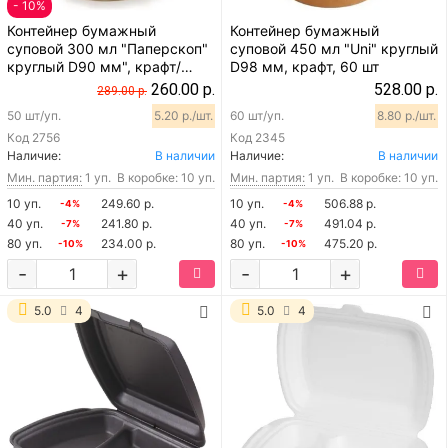
- 10%
Контейнер бумажный
Контейнер бумажный
суповой 300 мл "Паперскоп"
суповой 450 мл "Uni" круглый
круглый D90 мм", крафт/
D98 мм, крафт, 60 шт
белый, 50 шт
260.00 р.
528.00 р.
289.00 р.
50 шт/уп.
5.20 р./шт.
60 шт/уп.
8.80 р./шт.
Код
2756
Код
2345
Наличие:
В наличии
Наличие:
В наличии
Мин. партия:
1 уп.
В коробке: 10 уп.
Мин. партия:
1 уп.
В коробке: 10 уп.
10 уп.
249.60 р.
10 уп.
506.88 р.
-4%
-4%
40 уп.
241.80 р.
40 уп.
491.04 р.
-7%
-7%
80 уп.
234.00 р.
80 уп.
475.20 р.
-10%
-10%
-
+
-
+
5.0
4
5.0
4