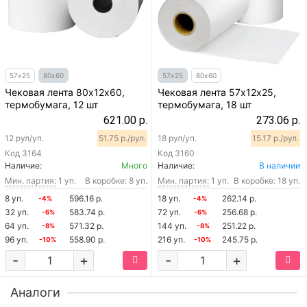
57х25
80х60
57х25
80х60
Чековая лента 80х12х60,
Чековая лента 57х12х25,
термобумага, 12 шт
термобумага, 18 шт
621.00 р.
273.06 р.
12 рул/уп.
51.75 р./рул.
18 рул/уп.
15.17 р./рул.
Код
3164
Код
3160
Наличие:
Много
Наличие:
В наличии
Мин. партия:
1 уп.
В коробке: 8 уп.
Мин. партия:
1 уп.
В коробке: 18 уп.
8 уп.
596.16 р.
18 уп.
262.14 р.
-4%
-4%
32 уп.
583.74 р.
72 уп.
256.68 р.
-6%
-6%
64 уп.
571.32 р.
144 уп.
251.22 р.
-8%
-8%
96 уп.
558.90 р.
216 уп.
245.75 р.
-10%
-10%
-
+
-
+
Аналоги