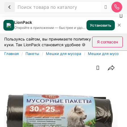
LionPack
✕
Установить
Откройте в приложении — быстрее и удобнее
Пользуясь сайтом, вы принимаете
политику
Я согласен
куки
. Так LionPack становится удобнее 🍪
Главная
Пакеты
Мешки для мусора
Мешки для мусора в