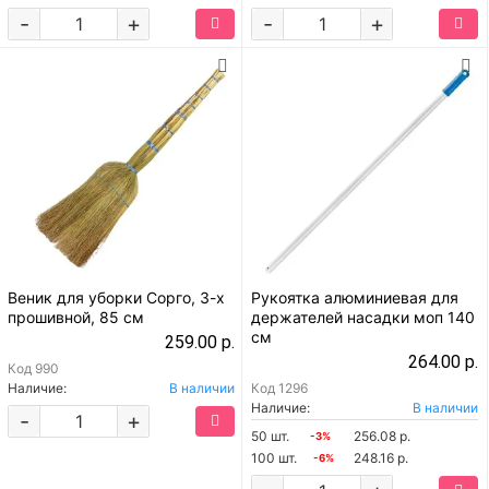
-
+
-
+
Веник для уборки Сорго, 3-х
Рукоятка алюминиевая для
прошивной, 85 см
держателей насадки моп 140
см
259.00 р.
264.00 р.
Код
990
Наличие:
В наличии
Код
1296
Наличие:
В наличии
-
+
50 шт.
256.08 р.
-3%
100 шт.
248.16 р.
-6%