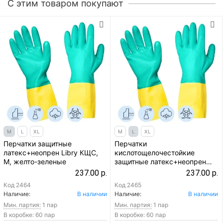
C этим товаром покупают
M
L
XL
M
L
XL
Перчатки защитные
Перчатки
латекс+неопрен Libry КЩС,
кислотощелочестойкие
M, желто-зеленые
защитные латекс+неопрен
Libry КЩС, L, желто-зеленые
237.00 р.
237.00 р.
Код
2464
Код
2465
Наличие:
В наличии
Наличие:
В наличии
Мин. партия:
1 пар
Мин. партия:
1 пар
В коробке: 60 пар
В коробке: 60 пар