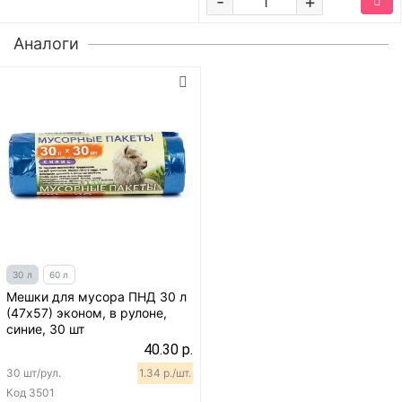
-
+
Аналоги
30 л
60 л
Мешки для мусора ПНД 30 л
(47х57) эконом, в рулоне,
синие, 30 шт
40.30 р.
30 шт/рул.
1.34 р./шт.
Код
3501