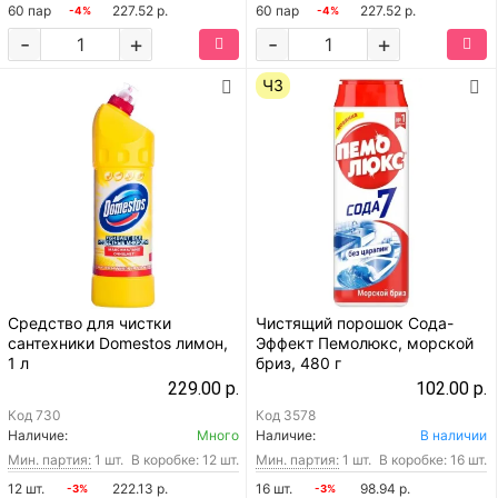
60 пар
227.52 р.
60 пар
227.52 р.
-4%
-4%
-
+
-
+
ЧЗ
Средство для чистки
Чистящий порошок Сода-
сантехники Domestos лимон,
Эффект Пемолюкс, морской
1 л
бриз, 480 г
229.00 р.
102.00 р.
Код
730
Код
3578
Наличие:
Много
Наличие:
В наличии
Мин. партия:
1 шт.
В коробке: 12 шт.
Мин. партия:
1 шт.
В коробке: 16 шт.
12 шт.
222.13 р.
16 шт.
98.94 р.
-3%
-3%