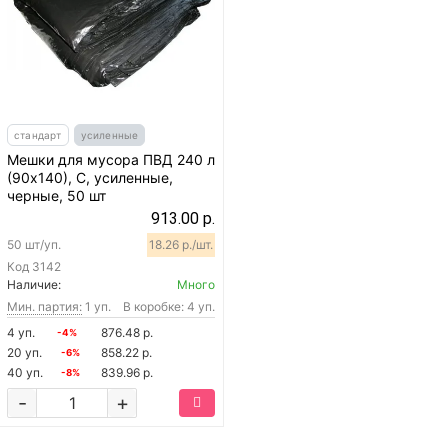
стандарт
усиленные
Мешки для мусора ПВД 240 л
(90х140), C, усиленные,
черные, 50 шт
913.00 р.
50 шт/уп.
18.26 р./шт.
Код
3142
Наличие:
Много
Мин. партия:
1 уп.
В коробке: 4 уп.
4 уп.
876.48 р.
-4%
20 уп.
858.22 р.
-6%
40 уп.
839.96 р.
-8%
-
+