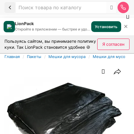
LionPack
✕
Установить
Откройте в приложении — быстрее и удобнее
Пользуясь сайтом, вы принимаете
политику
Я согласен
куки
. Так LionPack становится удобнее 🍪
Главная
Пакеты
Мешки для мусора
Мешки для мусора в