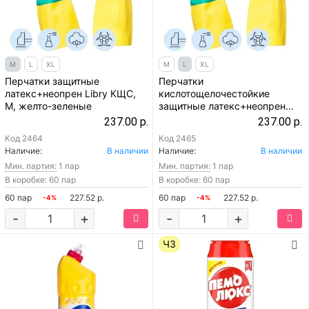
M
L
XL
M
L
XL
Перчатки защитные
Перчатки
латекс+неопрен Libry КЩС,
кислотощелочестойкие
M, желто-зеленые
защитные латекс+неопрен
Libry КЩС, L, желто-зеленые
237.00 р.
237.00 р.
Код
2464
Код
2465
Наличие:
В наличии
Наличие:
В наличии
Мин. партия:
1 пар
Мин. партия:
1 пар
В коробке: 60 пар
В коробке: 60 пар
60 пар
227.52 р.
60 пар
227.52 р.
-4%
-4%
-
+
-
+
ЧЗ