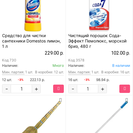
Средство для чистки
Чистящий порошок Сода-
сантехники Domestos лимон,
Эффект Пемолюкс, морской
1 л
бриз, 480 г
229.00 р.
102.00 р.
Код
730
Код
3578
Наличие:
Много
Наличие:
В наличии
Мин. партия:
1 шт.
В коробке: 12 шт.
Мин. партия:
1 шт.
В коробке: 16 шт.
12 шт.
222.13 р.
16 шт.
98.94 р.
-3%
-3%
-
+
-
+