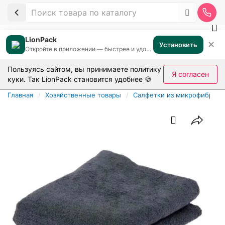
LionPack
✕
Установить
Откройте в приложении — быстрее и удобнее
Пользуясь сайтом, вы принимаете
политику
Я согласен
куки
. Так LionPack становится удобнее 🍪
Главная
Хозяйственные товары
Салфетки из микрофибры