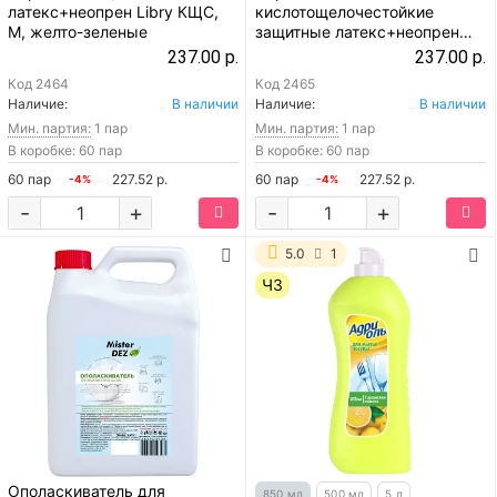
латекс+неопрен Libry КЩС,
кислотощелочестойкие
M, желто-зеленые
защитные латекс+неопрен
Libry КЩС, L, желто-зеленые
237.00 р.
237.00 р.
Код
2464
Код
2465
Наличие:
В наличии
Наличие:
В наличии
Мин. партия:
1 пар
Мин. партия:
1 пар
В коробке: 60 пар
В коробке: 60 пар
60 пар
227.52 р.
60 пар
227.52 р.
-4%
-4%
-
+
-
+
5.0
1
ЧЗ
Ополаскиватель для
850 мл
500 мл
5 л