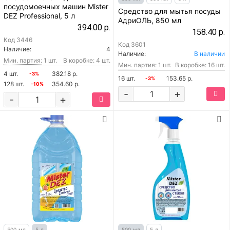
посудомоечных машин Mister
Средство для мытья посуды
DEZ Professional, 5 л
АдриОЛЬ, 850 мл
394.00 р.
158.40 р.
Код
3446
Код
3601
Наличие:
4
Наличие:
В наличии
Мин. партия:
1 шт.
В коробке: 4 шт.
Мин. партия:
1 шт.
В коробке: 16 шт.
4 шт.
382.18 р.
-3%
16 шт.
153.65 р.
-3%
128 шт.
354.60 р.
-10%
-
+
-
+
500 мл
5 л
500 мл
5 л