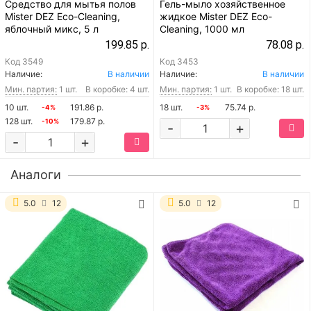
Средство для мытья полов
Гель-мыло хозяйственное
Mister DEZ Eco-Cleaning,
жидкое Mister DEZ Eco-
яблочный микс, 5 л
Cleaning, 1000 мл
199.85 р.
78.08 р.
Код
3549
Код
3453
Наличие:
В наличии
Наличие:
В наличии
Мин. партия:
1 шт.
В коробке: 4 шт.
Мин. партия:
1 шт.
В коробке: 18 шт.
10 шт.
191.86 р.
18 шт.
75.74 р.
-4%
-3%
128 шт.
179.87 р.
-10%
-
+
-
+
Аналоги
5.0
12
5.0
12