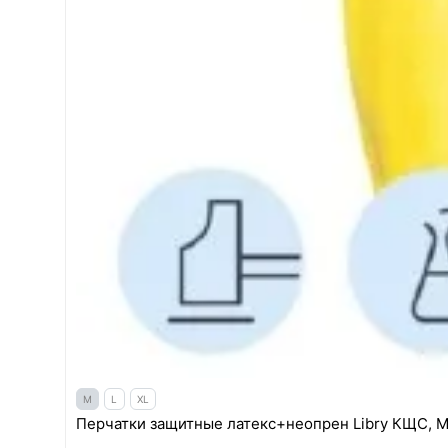
M
L
XL
Перчатки защитные латекс+неопрен Libry КЩС, 