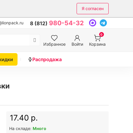
Я согласен
980-54-32
lionpack.ru
8 (812)
0
Избранное
Войти
Корзина
кидки
Распродажа
вки
17.40 р.
На складе:
Много