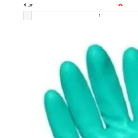
4 шт.
-3%
-