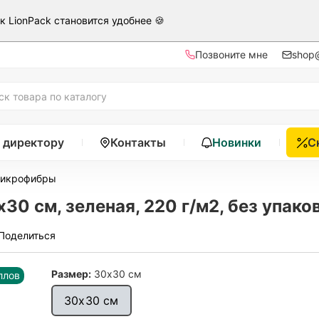
ак LionPack становится удобнее 🍪
Позвоните мне
shop@
 директору
Контакты
Новинки
С
микрофибры
0 см, зеленая, 220 г/м2, без упако
Поделиться
Размер:
30х30 см
ллов
30х30 см