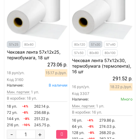
57х25
80х60
80х120
57х30
57х40
Чековая лента 57х12х25,
57х50
80х80
80х100
термобумага, 18 шт
Чековая лента 57х12х30,
273.06 р.
термобумага (термолента),
16 шт
18 рул/уп.
15.17 р./рул.
291.52 р.
Код
3160
Наличие:
В наличии
16 рул/уп.
18.22 р./рул.
Мин. партия:
1 уп.
Код
3307
В коробке: 18 уп.
Наличие:
Много
Мин. партия:
1 уп.
18 уп.
262.14 р.
-4%
В коробке: 16 уп.
72 уп.
256.68 р.
-6%
144 уп.
251.22 р.
-8%
16 уп.
279.86 р.
-4%
216 уп.
245.75 р.
-10%
64 уп.
274.03 р.
-6%
128 уп.
268.20 р.
-
+
-8%
192 уп.
262.37 р.
-10%