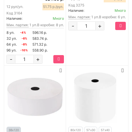
Код
3275
12 рул/уп.
51.75 р./рул.
Наличие:
Много
Код
3164
Мин. партия:
1 уп.
В коробке: 6 уп.
Наличие:
Много
-
+
Мин. партия:
1 уп.
В коробке: 8 уп.
8 уп.
596.16 р.
-4%
32 уп.
583.74 р.
-6%
64 уп.
571.32 р.
-8%
96 уп.
558.90 р.
-10%
-
+
38х120
80х120
57х30
57х40