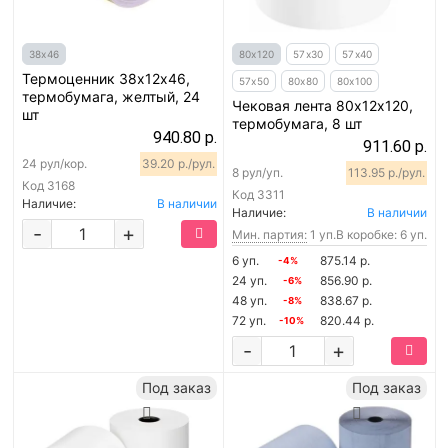
38х46
80х120
57х30
57х40
Термоценник 38х12х46,
57х50
80х80
80х100
термобумага, желтый, 24
Чековая лента 80х12х120,
шт
термобумага, 8 шт
940.80 р.
911.60 р.
24 рул/кор.
39.20 р./рул.
8 рул/уп.
113.95 р./рул.
Код
3168
Код
3311
Наличие:
В наличии
Наличие:
В наличии
-
+
Мин. партия:
1 уп.
В коробке: 6 уп.
6 уп.
875.14 р.
-4%
24 уп.
856.90 р.
-6%
48 уп.
838.67 р.
-8%
72 уп.
820.44 р.
-10%
-
+
Под заказ
Под заказ