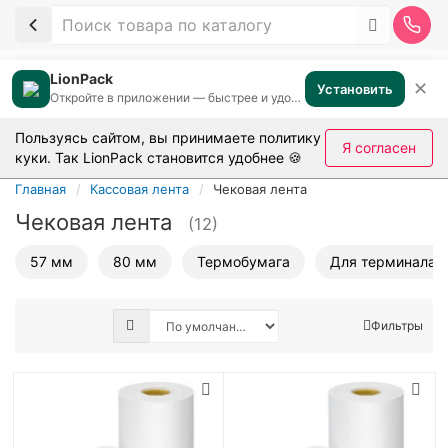
LionPack
✕
Установить
Откройте в приложении — быстрее и удобнее
Пользуясь сайтом, вы принимаете
политику
Я согласен
куки
. Так LionPack становится удобнее 🍪
Главная
Кассовая лента
Чековая лента
Чековая лента
(12)
57 мм
80 мм
Термобумага
Для терминала
Фильтры