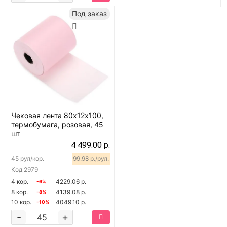
Под заказ
Чековая лента 80х12х100,
термобумага, розовая, 45
шт
4 499.00 р.
45 рул/кор.
99.98 р./рул.
Код
2979
4 кор.
4229.06 р.
-6%
8 кор.
4139.08 р.
-8%
10 кор.
4049.10 р.
-10%
-
+