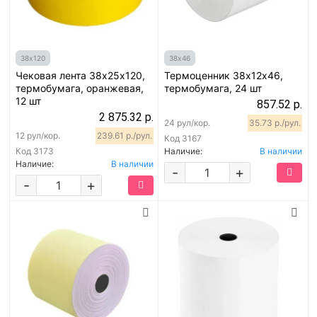
38х120
38х46
Чековая лента 38х25х120,
Термоценник 38х12х46,
термобумага, оранжевая,
термобумага, 24 шт
12 шт
857.52 р.
2 875.32 р.
24 рул/кор.
35.73 р./рул.
12 рул/кор.
239.61 р./рул.
Код
3167
Код
3173
Наличие:
В наличии
Наличие:
В наличии
-
+
-
+