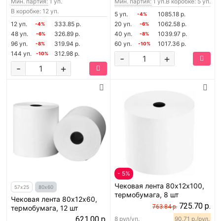
Мин. партия:
1 уп.
Мин. партия:
1 уп.
В коробке: 5 уп.
В коробке: 12 уп.
5 уп.
1085.18 р.
-4%
12 уп.
333.85 р.
20 уп.
1062.58 р.
-4%
-6%
48 уп.
326.89 р.
40 уп.
1039.97 р.
-6%
-8%
96 уп.
319.94 р.
60 уп.
1017.36 р.
-8%
-10%
144 уп.
312.98 р.
-10%
-
+
-
+
- 5%
Чековая лента 80х12х100,
57х25
80х60
термобумага, 8 шт
Чековая лента 80х12х60,
725.70 р.
763.84 р.
термобумага, 12 шт
621.00 р.
8 рул/уп.
90.71 р./рул.