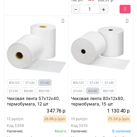
-
+
80х120
57х30
57х40
80х120
57х30
57х40
57х50
80х80
80х100
57х50
80х80
80х100
Чековая лента 57х12х40,
Чековая лента 80х12х80,
термобумага, 12 шт
термобумага, 15 шт
347.76 р.
1 130.40 р.
12 рул/уп.
28.98 р./рул.
15 рул/уп.
75.36 р./рул.
Код
3308
Код
3310
Наличие:
Много
Наличие:
В наличии