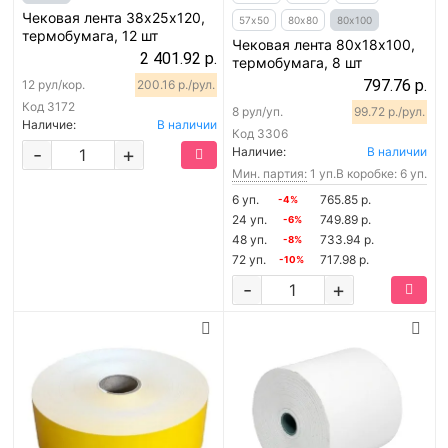
Чековая лента 38х25х120,
57х50
80х80
80х100
термобумага, 12 шт
Чековая лента 80х18х100,
2 401.92 р.
термобумага, 8 шт
797.76 р.
12 рул/кор.
200.16 р./рул.
Код
3172
8 рул/уп.
99.72 р./рул.
Наличие:
В наличии
Код
3306
-
+
Наличие:
В наличии
Мин. партия:
1 уп.
В коробке: 6 уп.
6 уп.
765.85 р.
-4%
24 уп.
749.89 р.
-6%
48 уп.
733.94 р.
-8%
72 уп.
717.98 р.
-10%
-
+