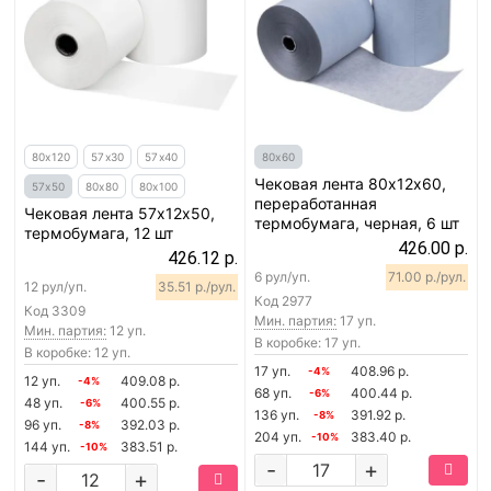
80х120
57х30
57х40
80х60
Чековая лента 80х12х60,
57х50
80х80
80х100
переработанная
Чековая лента 57х12х50,
термобумага, черная, 6 шт
термобумага, 12 шт
426.00 р.
426.12 р.
6 рул/уп.
71.00 р./рул.
12 рул/уп.
35.51 р./рул.
Код
2977
Код
3309
Мин. партия:
17 уп.
Мин. партия:
12 уп.
В коробке: 17 уп.
В коробке: 12 уп.
17 уп.
408.96 р.
-4%
12 уп.
409.08 р.
-4%
68 уп.
400.44 р.
-6%
48 уп.
400.55 р.
-6%
136 уп.
391.92 р.
-8%
96 уп.
392.03 р.
-8%
204 уп.
383.40 р.
-10%
144 уп.
383.51 р.
-10%
-
+
-
+