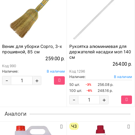
Веник для уборки Сорго, 3-х
Рукоятка алюминиевая для
прошивной, 85 см
держателей насадки моп 140
см
259.00 р.
264.00 р.
Код
990
Наличие:
В наличии
Код
1296
Наличие:
В наличии
-
+
50 шт.
256.08 р.
-3%
100 шт.
248.16 р.
-6%
-
+
Аналоги
ЧЗ