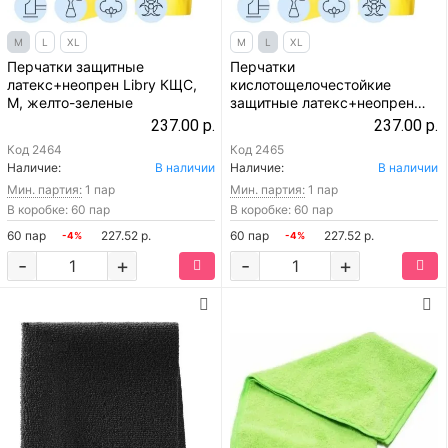
M
L
XL
M
L
XL
Перчатки защитные
Перчатки
латекс+неопрен Libry КЩС,
кислотощелочестойкие
M, желто-зеленые
защитные латекс+неопрен
Libry КЩС, L, желто-зеленые
237.00 р.
237.00 р.
Код
2464
Код
2465
Наличие:
В наличии
Наличие:
В наличии
Мин. партия:
1 пар
Мин. партия:
1 пар
В коробке: 60 пар
В коробке: 60 пар
60 пар
227.52 р.
60 пар
227.52 р.
-4%
-4%
-
+
-
+