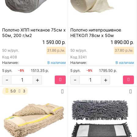
Полотно ХПП нетканое 75см х
Полотно нитепрошивное
50м, 200 г/м2
НЕТКОЛ 78см х 50м
1 593.00 р.
1 890.00 р.
50 м/рул.
31.86 р./м.
50 м/рул.
37.80 р./м.
Код
408
Код
3241
Наличие:
В наличии
Наличие:
В наличии
5 рул.
1513.35 р.
5 рул.
1795.50 р.
-5%
-5%
-
+
-
+
5.0
3