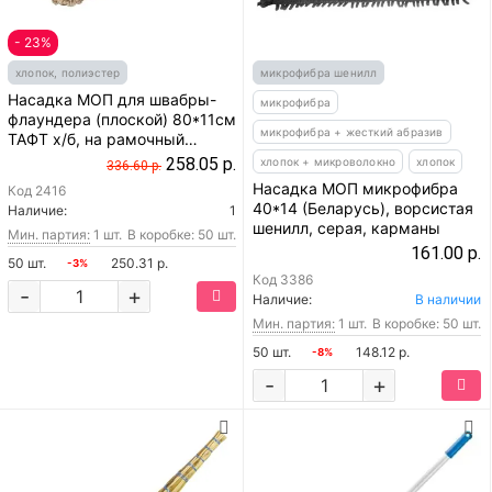
- 23%
хлопок, полиэстер
микрофибра шенилл
Насадка МОП для швабры-
микрофибра
флаундера (плоской) 80*11см
микрофибра + жесткий абразив
ТАФТ х/б, на рамочный
держатель, карманы
258.05 р.
хлопок + микроволокно
хлопок
336.60 р.
Насадка МОП микрофибра
Код
2416
40*14 (Беларусь), ворсистая
Наличие:
1
шенилл, серая, карманы
Мин. партия:
1 шт.
В коробке: 50 шт.
161.00 р.
50 шт.
250.31 р.
-3%
Код
3386
-
+
Наличие:
В наличии
Мин. партия:
1 шт.
В коробке: 50 шт.
50 шт.
148.12 р.
-8%
-
+