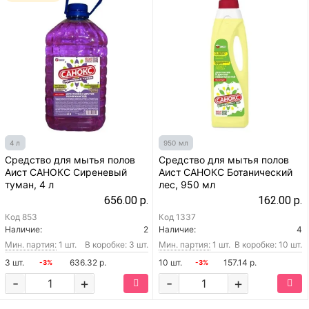
4 л
950 мл
Средство для мытья полов
Средство для мытья полов
Аист САНОКС Сиреневый
Аист САНОКС Ботанический
туман, 4 л
лес, 950 мл
656.00 р.
162.00 р.
Код
853
Код
1337
Наличие:
2
Наличие:
4
Мин. партия:
1 шт.
В коробке: 3 шт.
Мин. партия:
1 шт.
В коробке: 10 шт.
3 шт.
636.32 р.
10 шт.
157.14 р.
-3%
-3%
-
+
-
+