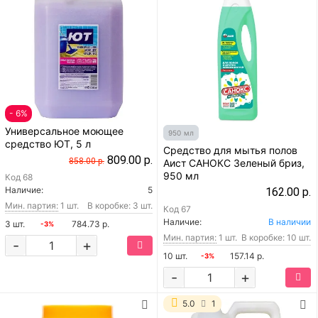
- 6%
Универсальное моющее
950 мл
средство ЮТ, 5 л
Средство для мытья полов
809.00 р.
858.00 р.
Аист САНОКС Зеленый бриз,
950 мл
Код
68
Наличие:
5
162.00 р.
Мин. партия:
1 шт.
В коробке: 3 шт.
Код
67
Наличие:
В наличии
3 шт.
784.73 р.
-3%
Мин. партия:
1 шт.
В коробке: 10 шт.
-
+
10 шт.
157.14 р.
-3%
-
+
5.0
1