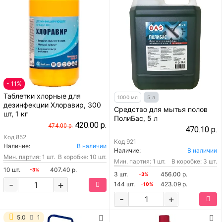
- 11%
Таблетки хлорные для
1000 мл
5 л
дезинфекции Хлоравир, 300
Средство для мытья полов
шт, 1 кг
ПолиБас, 5 л
420.00 р.
474.00 р.
470.10 р.
Код
852
Код
921
Наличие:
В наличии
Наличие:
В наличии
Мин. партия:
1 шт.
В коробке: 10 шт.
Мин. партия:
1 шт.
В коробке: 3 шт.
10 шт.
407.40 р.
-3%
3 шт.
456.00 р.
-3%
-
+
144 шт.
423.09 р.
-10%
-
+
5.0
1