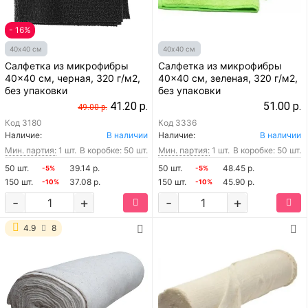
- 16%
40х40 см
40х40 см
Салфетка из микрофибры
Салфетка из микрофибры
40x40 см, черная, 320 г/м2,
40x40 см, зеленая, 320 г/м2,
без упаковки
без упаковки
41.20 р.
51.00 р.
49.00 р.
Код
3180
Код
3336
Наличие:
В наличии
Наличие:
В наличии
Мин. партия:
1 шт.
В коробке: 50 шт.
Мин. партия:
1 шт.
В коробке: 50 шт.
50 шт.
39.14 р.
50 шт.
48.45 р.
-5%
-5%
150 шт.
37.08 р.
150 шт.
45.90 р.
-10%
-10%
-
+
-
+
4.9
8