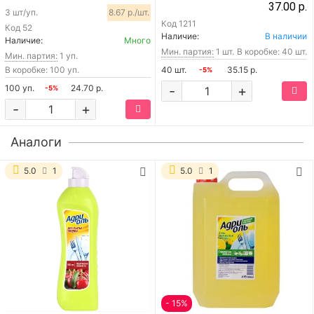
37.00 р.
3 шт/уп.
8.67 р./шт.
Код
1211
Код
52
Наличие:
В наличии
Наличие:
Много
Мин. партия:
1 шт.
В коробке: 40 шт.
Мин. партия:
1 уп.
В коробке: 100 уп.
40 шт.
35.15 р.
-5%
100 уп.
24.70 р.
-
+
-5%
-
+
Аналоги
5.0
1
5.0
1
- 15%