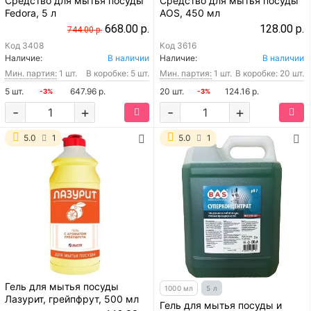
Средство для мытья посуды
Средство для мытья посуды
Fedora, 5 л
AOS, 450 мл
668.00 р.
128.00 р.
744.00 р.
Код
3408
Код
3616
Наличие:
В наличии
Наличие:
В наличии
Мин. партия:
1 шт.
В коробке: 5 шт.
Мин. партия:
1 шт.
В коробке: 20 шт.
5 шт.
647.96 р.
20 шт.
124.16 р.
-3%
-3%
-
+
-
+
5.0
1
5.0
1
Гель для мытья посуды
1000 мл
5 л
Лазурит, грейпфрут, 500 мл
Гель для мытья посуды и