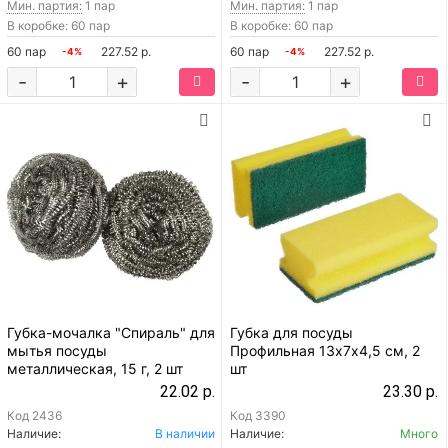
Мин. партия:
1 пар
Мин. партия:
1 пар
В коробке: 60 пар
В коробке: 60 пар
60 пар
227.52 р.
60 пар
227.52 р.
-4%
-4%
-
+
-
+
Губка-мочалка "Спираль" для
Губка для посуды
мытья посуды
Профильная 13х7х4,5 см, 2
металлическая, 15 г, 2 шт
шт
22.02 р.
23.30 р.
Код
2436
Код
3390
Наличие:
В наличии
Наличие:
Много