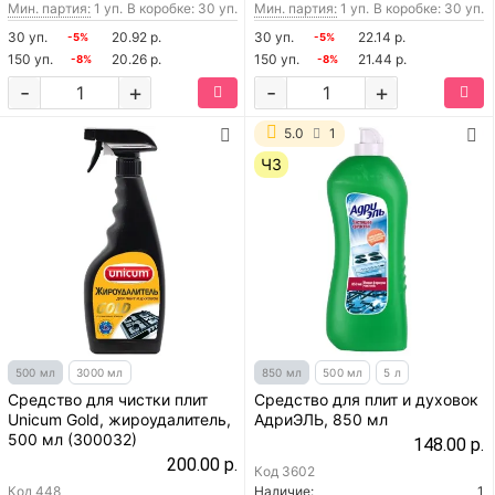
Мин. партия:
1 уп.
В коробке: 30 уп.
Мин. партия:
1 уп.
В коробке: 30 уп.
30 уп.
20.92 р.
30 уп.
22.14 р.
-5%
-5%
150 уп.
20.26 р.
150 уп.
21.44 р.
-8%
-8%
-
+
-
+
5.0
1
ЧЗ
500 мл
3000 мл
850 мл
500 мл
5 л
Средство для чистки плит
Средство для плит и духовок
Unicum Gold, жироудалитель,
АдриЭЛЬ, 850 мл
500 мл (300032)
148.00 р.
200.00 р.
Код
3602
Код
448
Наличие:
1