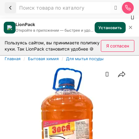
LionPack
✕
Установить
Откройте в приложении — быстрее и удобнее
Пользуясь сайтом, вы принимаете
политику
Я согласен
куки
. Так LionPack становится удобнее 🍪
Главная
Бытовая химия
Для мытья посуды