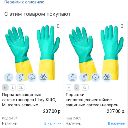
Перейти к описанию
C этим товаром покупают
M
L
XL
M
L
XL
Перчатки защитные
Перчатки
латекс+неопрен Libry КЩС,
кислотощелочестойкие
M, желто-зеленые
защитные латекс+неопрен
Libry КЩС, L, желто-зеленые
237.00 р.
237.00 р.
Код
2464
Код
2465
Наличие:
В наличии
Наличие:
В наличии