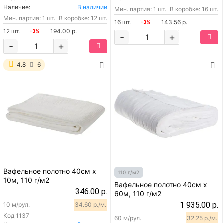
Наличие:
В наличии
Мин. партия:
1 шт.
В коробке: 16 шт.
Мин. партия:
1 шт.
В коробке: 12 шт.
16 шт.
143.56 р.
-3%
12 шт.
194.00 р.
-3%
-
+
-
+
4.8
6
Вафельное полотно 40см х
110 г/м2
10м, 110 г/м2
Вафельное полотно 40см х
346.00 р.
60м, 110 г/м2
1 935.00 р.
10 м/рул.
34.60 р./м.
Код
1137
60 м/рул.
32.25 р./м.