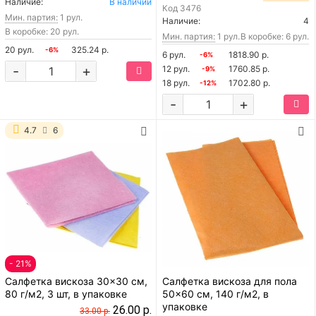
Наличие:
В наличии
Код
3476
Мин. партия:
1 рул.
Наличие:
4
В коробке: 20 рул.
Мин. партия:
1 рул.
В коробке: 6 рул.
20 рул.
325.24 р.
-6%
6 рул.
1818.90 р.
-6%
-
+
12 рул.
1760.85 р.
-9%
18 рул.
1702.80 р.
-12%
-
+
4.7
6
- 21%
Салфетка вискоза 30x30 см,
Салфетка вискоза для пола
80 г/м2, 3 шт, в упаковке
50x60 см, 140 г/м2, в
упаковке
26.00 р.
33.00 р.