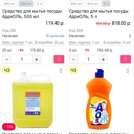
850 мл
500 мл
5 л
850 мл
500 мл
5 л
Средство для мытья посуды
Средство для мытья посуды
АдриОЛЬ, 500 мл
АдриОЛЬ, 5 л
119.40 р.
818.00 р.
959.00 р.
Код
280
Код
364
Наличие:
В наличии
Наличие:
2
Мин. партия:
1 шт.
В коробке: 25 шт.
Мин. партия:
1 шт.
В коробке: 3 шт.
25 шт.
115.82 р.
3 шт.
793.46 р.
-3%
-3%
-
+
-
+
ЧЗ
ЧЗ
- 10%