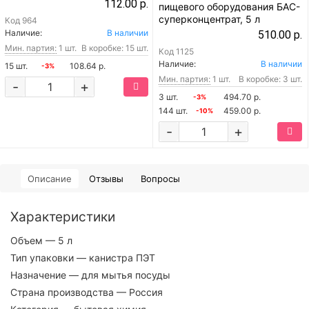
112.00 р.
пищевого оборудования БАС-
суперконцентрат, 5 л
Код
964
Наличие:
В наличии
510.00 р.
Мин. партия:
1 шт.
В коробке: 15 шт.
Код
1125
Наличие:
В наличии
15 шт.
108.64 р.
-3%
Мин. партия:
1 шт.
В коробке: 3 шт.
-
+
3 шт.
494.70 р.
-3%
144 шт.
459.00 р.
-10%
-
+
Описание
Отзывы
Вопросы
Характеристики
Объем
— 5 л
Тип упаковки
— канистра ПЭТ
Назначение
— для мытья посуды
Страна производства
— Россия