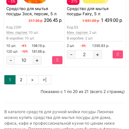
- 5%
- 21%
Средство для мытья
Средство для мытья
посуды Зося, персик, 5 л
посуды Fairy, 5 л
206.45 р.
1 439.00 р.
217.30 р.
1 831.00 р.
Код
2391
Код
63
Мин. партия:
10 шт.
Мин. партия:
2 шт.
В коробке: 10 шт.
В коробке: 2 шт.
10 шт.
198.19 р.
2 шт.
1395.83 р.
-4%
-3%
120 шт.
181.68 р.
-12%
-
+
-
+
1
2
>
>|
Показано с 1 по 20 из 21 (всего 2 страниц)
В каталоге средств для ручной мойки посуды Лионпак
можно купить средства для мытья посуды для дома,
офиса, кафе и профессиональной кухни по ценам ниже
розничных. Поставляем как небольшие бытовые флаконы