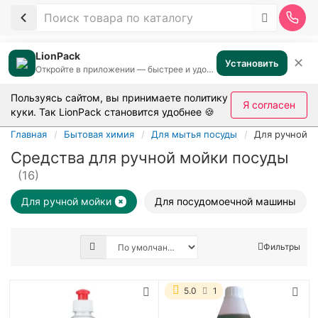
LionPack
✕
Установить
Откройте в приложении — быстрее и удобнее
Пользуясь сайтом, вы принимаете
политику
Я согласен
куки
. Так LionPack становится удобнее 🍪
Главная
Бытовая химия
Для мытья посуды
Для ручной м
Средства для ручной мойки посуды
(16)
Для ручной мойки
Для посудомоечной машины
Фильтры
5.0
1