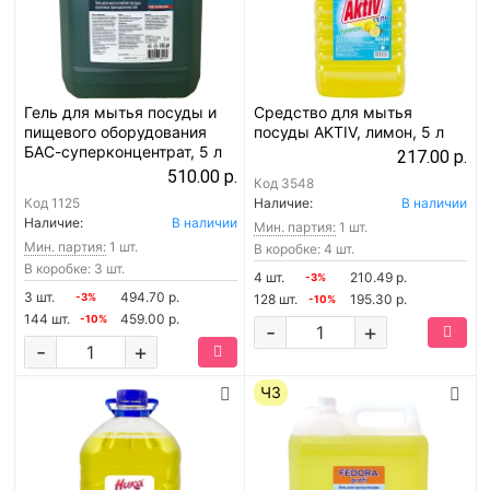
Гель для мытья посуды и
Средство для мытья
пищевого оборудования
посуды AKTIV, лимон, 5 л
БАС-суперконцентрат, 5 л
217.00 р.
510.00 р.
Код
3548
Код
1125
Наличие:
В наличии
Наличие:
В наличии
Мин. партия:
1 шт.
Мин. партия:
1 шт.
В коробке: 4 шт.
В коробке: 3 шт.
4 шт.
210.49 р.
-3%
3 шт.
494.70 р.
-3%
128 шт.
195.30 р.
-10%
144 шт.
459.00 р.
-10%
-
+
-
+
ЧЗ