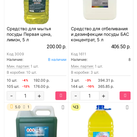
Средство для мытья
Средство для отбеливания
посуды Первая цена,
и дезинфекции посуды БАС
лимон, 5 л
концентрат, 5 л
200.00 р.
406.50 р.
Код
3009
Код
1611
Наличие:
В наличии
Наличие:
8
Мин. партия:
1 шт.
Мин. партия:
1 шт.
В коробке: 10 шт.
В коробке: 3 шт.
10 шт.
192.00 р.
3 шт.
394.31 р.
-4%
-3%
105 шт.
176.00 р.
144 шт.
365.85 р.
-12%
-10%
-
+
-
+
ЧЗ
5.0
1