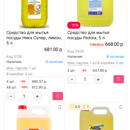
- 10%
Средство для мытья
Средство для мытья
посуды Ника Супер, лимон,
посуды Fedora, 5 л
5 л
668.00 р.
744.00 р.
681.00 р.
Код
3408
Код
3126
Наличие:
В наличии
Наличие:
В наличии
Мин. партия:
1 шт.
В коробке: 5 шт.
Мин. партия:
1 шт.
5 шт.
647.96 р.
-3%
В коробке: 4 шт.
-
+
4 шт.
660.57 р.
-3%
48 шт.
612.90 р.
-10%
-
+
5.0
1