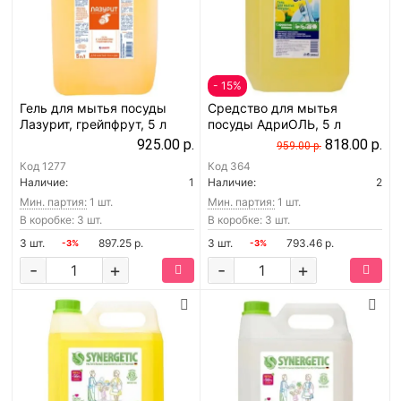
- 15%
Гель для мытья посуды
Средство для мытья
Лазурит, грейпфрут, 5 л
посуды АдриОЛЬ, 5 л
925.00 р.
818.00 р.
959.00 р.
Код
1277
Код
364
Наличие:
1
Наличие:
2
Мин. партия:
1 шт.
Мин. партия:
1 шт.
В коробке: 3 шт.
В коробке: 3 шт.
3 шт.
897.25 р.
3 шт.
793.46 р.
-3%
-3%
-
+
-
+