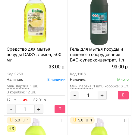
Средство для мытья
Гель для мытья посуды и
посуды DAISY, лимон, 500
пищевого оборудования
мл
БАС-суперконцентрат, 1 л
33.00 р.
93.00 р.
Код
3250
Код
1106
Наличие:
В наличии
Наличие:
Много
Мин. партия:
1 шт.
Мин. партия:
1 шт.
В коробке: 6 шт.
В коробке: 12 шт.
-
+
12 шт.
32.01 р.
-3%
-
+
5.0
1
5.0
1
ЧЗ