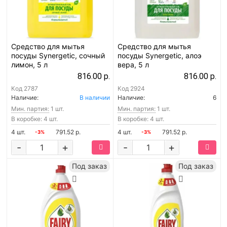
Средство для мытья
Средство для мытья
посуды Synergetic, сочный
посуды Synergetic, алоэ
лимон, 5 л
вера, 5 л
816.00 р.
816.00 р.
Код
2787
Код
2924
Наличие:
В наличии
Наличие:
6
Мин. партия:
1 шт.
Мин. партия:
1 шт.
В коробке: 4 шт.
В коробке: 4 шт.
4 шт.
791.52 р.
4 шт.
791.52 р.
-3%
-3%
-
+
-
+
Под заказ
Под заказ