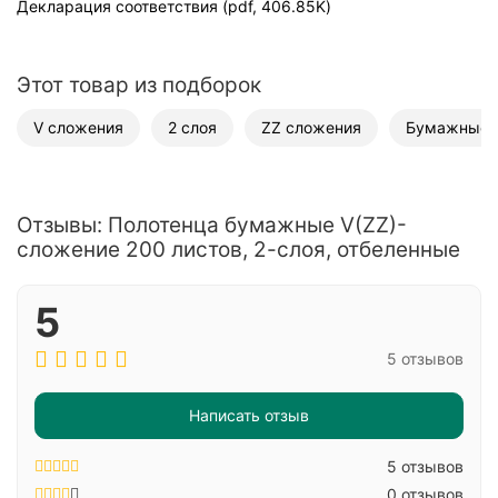
Декларация соответствия (pdf, 406.85K)
Этот товар из подборок
V сложения
2 слоя
ZZ сложения
Бумажные п
Отзывы: Полотенца бумажные V(ZZ)-
сложение 200 листов, 2-слоя, отбеленные
5
5 отзывов
Написать отзыв
5 отзывов
0 отзывов