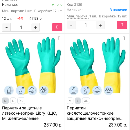
Наличие:
Много
Код
3189
Наличие:
В наличии
Мин. партия:
1 шт.
В коробке: 12 шт.
Мин. партия:
1 шт.
В коробке: 12 шт.
12 шт.
47.53 р.
-3%
-
+
-
+
M
L
XL
M
L
XL
Перчатки защитные
Перчатки
латекс+неопрен Libry КЩС,
кислотощелочестойкие
M, желто-зеленые
защитные латекс+неопрен
Libry КЩС, L, желто-зеленые
237.00 р.
237.00 р.