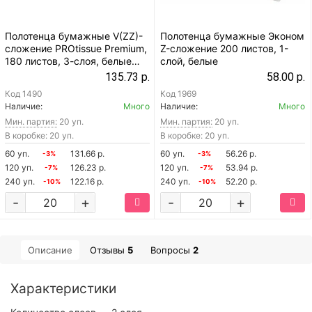
Полотенца бумажные V(ZZ)-
Полотенца бумажные Эконом
сложение PROtissue Premium,
Z-сложение 200 листов, 1-
180 листов, 3-слоя, белые
слой, белые
(С388)
135.73 р.
58.00 р.
Код
1490
Код
1969
Наличие:
Много
Наличие:
Много
Мин. партия:
20 уп.
Мин. партия:
20 уп.
В коробке: 20 уп.
В коробке: 20 уп.
60 уп.
131.66 р.
60 уп.
56.26 р.
-3%
-3%
120 уп.
126.23 р.
120 уп.
53.94 р.
-7%
-7%
240 уп.
122.16 р.
240 уп.
52.20 р.
-10%
-10%
-
+
-
+
Описание
Отзывы
5
Вопросы
2
Характеристики