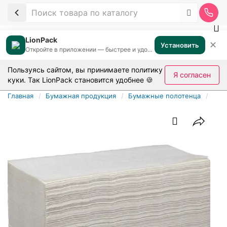
LionPack
✕
Установить
Откройте в приложении — быстрее и удобнее
Пользуясь сайтом, вы принимаете
политику
Я согласен
куки
. Так LionPack становится удобнее 🍪
Главная
Бумажная продукция
Бумажные полотенца
Бум