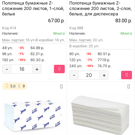
Полотенца бумажные Z-
Полотенца бумажные Z-
сложение 200 листов, 1-слой,
сложение 200 листов, 2-слоя,
белые
белые, для диспенсера
67.00 р.
83.00 р.
Код
414
Код
988
Наличие:
Много
Наличие:
Много
Мин. партия:
16 уп.
В коробке: 16 уп.
Мин. партия:
20 уп.
В коробке: 20 уп.
48 уп.
64.99 р.
-3%
96 уп.
62.31 р.
60 уп.
80.51 р.
-7%
-3%
192 уп.
60.30 р.
120 уп.
77.19 р.
-10%
-7%
240 уп.
74.70 р.
-10%
-
+
-
+
5.0
9