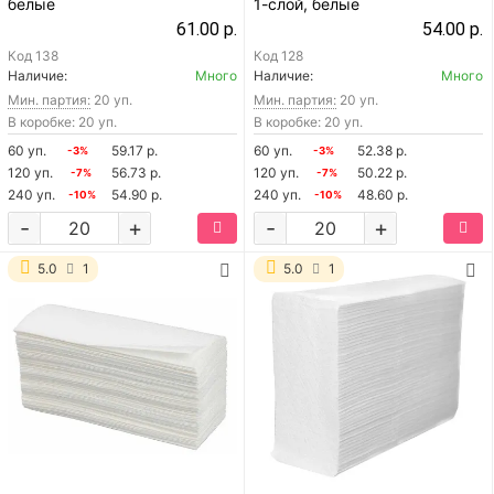
белые
1-слой, белые
61.00 р.
54.00 р.
Код
138
Код
128
Наличие:
Много
Наличие:
Много
Мин. партия:
20 уп.
Мин. партия:
20 уп.
В коробке: 20 уп.
В коробке: 20 уп.
60 уп.
59.17 р.
60 уп.
52.38 р.
-3%
-3%
120 уп.
56.73 р.
120 уп.
50.22 р.
-7%
-7%
240 уп.
54.90 р.
240 уп.
48.60 р.
-10%
-10%
-
+
-
+
5.0
1
5.0
1