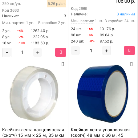
106.00 р.
250 шт/уп.
5.26 р./шт.
Код
2669
Код
3663
Наличие:
В наличии
Наличие:
3
Мин. партия:
1 шт.
В коробке: 24 шт.
Мин. партия:
1 уп.
В коробке: 2 уп.
24 шт.
101.76 р.
-4%
2 уп.
1262.40 р.
-4%
96 шт.
99.64 р.
-6%
8 уп.
1222.95 р.
-7%
240 шт.
97.52 р.
-8%
16 уп.
1183.50 р.
-10%
-
+
-
+
Клейкая лента канцелярская
Клейкая лента упаковочная
(скотч) 15 мм х 25 м, 35 мкм,
(скотч) 48 мм х 66 м, 45