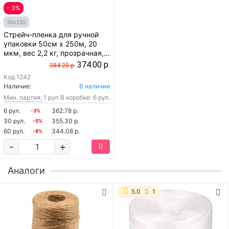
- 3%
50x250
Стрейч-пленка для ручной
упаковки 50см x 250м, 20
мкм, вес 2,2 кг, прозрачная,
вторичная
374.00 р.
384.20 р.
Код
1242
Наличие:
В наличии
Мин. партия:
1 рул.
В коробке: 6 рул.
6 рул.
362.78 р.
-3%
30 рул.
355.30 р.
-5%
60 рул.
344.08 р.
-8%
-
+
Аналоги
5.0
1