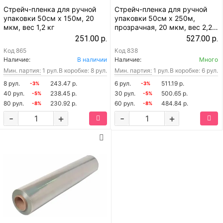
Стрейч-пленка для ручной
Стрейч-пленка для ручной
упаковки 50см x 150м, 20
упаковки 50см x 250м,
мкм, вес 1,2 кг
прозрачная, 20 мкм, вес 2,2
кг
251.00 р.
527.00 р.
Код
865
Код
838
Наличие:
В наличии
Наличие:
Много
Мин. партия:
1 рул.
В коробке: 8 рул.
Мин. партия:
1 рул.
В коробке: 6 рул.
8 рул.
243.47 р.
6 рул.
511.19 р.
-3%
-3%
40 рул.
238.45 р.
30 рул.
500.65 р.
-5%
-5%
80 рул.
230.92 р.
60 рул.
484.84 р.
-8%
-8%
-
+
-
+