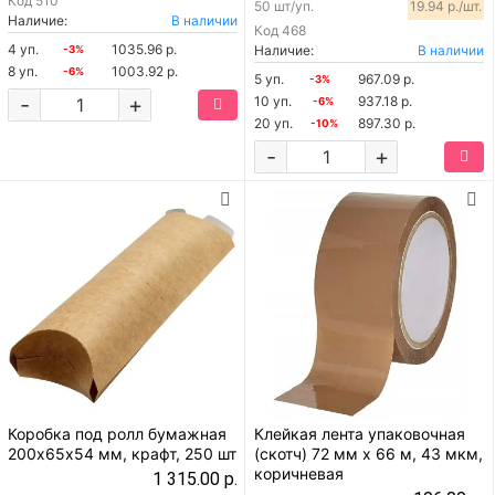
Код
510
50 шт/уп.
19.94 р./шт.
Наличие:
В наличии
Код
468
4 уп.
1035.96 р.
Наличие:
В наличии
-3%
8 уп.
1003.92 р.
-6%
5 уп.
967.09 р.
-3%
-
+
10 уп.
937.18 р.
-6%
20 уп.
897.30 р.
-10%
-
+
Коробка под ролл бумажная
Клейкая лента упаковочная
200х65х54 мм, крафт, 250 шт
(скотч) 72 мм х 66 м, 43 мкм,
коричневая
1 315.00 р.