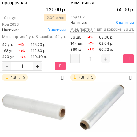
прозрачная
мкм, синяя
120.00 р.
66.00 р.
Код
502
10 шт/уп.
12.00 р./шт.
Наличие:
В наличии
Код
2633
Мин. партия:
1 шт.
В коробке: 36 шт.
Наличие:
В наличии
Мин. партия:
1 уп.
В коробке: 42 уп.
36 шт.
63.36 р.
-4%
144 шт.
62.04 р.
-6%
42 уп.
115.20 р.
-4%
360 шт.
60.72 р.
-8%
168 уп.
112.80 р.
-6%
420 уп.
110.40 р.
-8%
-
+
-
+
4.8
5
4.8
5