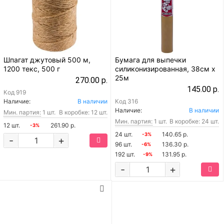
Шпагат джутовый 500 м,
Бумага для выпечки
1200 текс, 500 г
силиконизированная, 38см х
25м
270.00 р.
145.00 р.
Код
919
Наличие:
В наличии
Код
316
Наличие:
В наличии
Мин. партия:
1 шт.
В коробке: 12 шт.
Мин. партия:
1 шт.
В коробке: 24 шт.
12 шт.
261.90 р.
-3%
24 шт.
140.65 р.
-3%
-
+
96 шт.
136.30 р.
-6%
192 шт.
131.95 р.
-9%
-
+