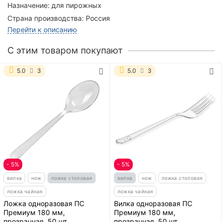
Назначение:
для пирожных
Страна производства:
Россия
Перейти к описанию
C этим товаром покупают
5.0
3
5.0
3
- 5%
- 5%
вилка
нож
ложка столовая
вилка
нож
ложка столовая
ложка чайная
ложка чайная
Ложка одноразовая ПС
Вилка одноразовая ПС
Премиум 180 мм,
Премиум 180 мм,
прозрачная, 50 шт
прозрачная, 50 шт