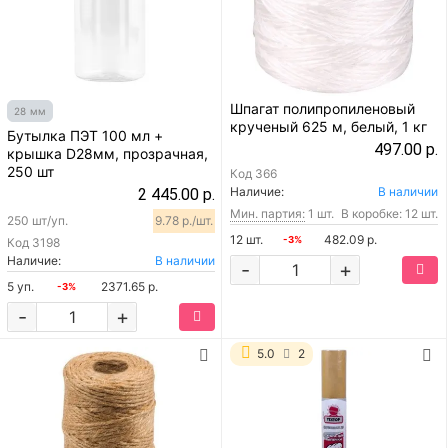
Шпагат полипропиленовый
28 мм
крученый 625 м, белый, 1 кг
Бутылка ПЭТ 100 мл +
497.00 р.
крышка D28мм, прозрачная,
250 шт
Код
366
Наличие:
В наличии
2 445.00 р.
Мин. партия:
1 шт.
В коробке: 12 шт.
250 шт/уп.
9.78 р./шт.
12 шт.
482.09 р.
-3%
Код
3198
Наличие:
В наличии
-
+
5 уп.
2371.65 р.
-3%
-
+
5.0
2