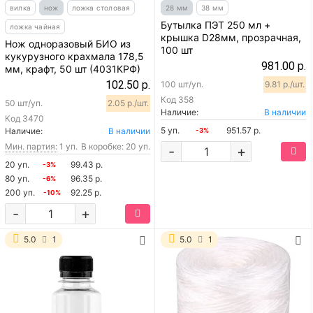
вилка
нож
ложка столовая
28 мм
38 мм
Бутылка ПЭТ 250 мл +
ложка чайная
крышка D28мм, прозрачная,
Нож одноразовый БИО из
100 шт
кукурузного крахмала 178,5
981.00 р.
мм, крафт, 50 шт (4031КРФ)
102.50 р.
100 шт/уп.
9.81 р./шт.
Код
358
50 шт/уп.
2.05 р./шт.
Наличие:
В наличии
Код
3470
5 уп.
951.57 р.
Наличие:
В наличии
-3%
Мин. партия:
1 уп.
В коробке: 20 уп.
-
+
20 уп.
99.43 р.
-3%
80 уп.
96.35 р.
-6%
200 уп.
92.25 р.
-10%
-
+
5.0
1
5.0
1