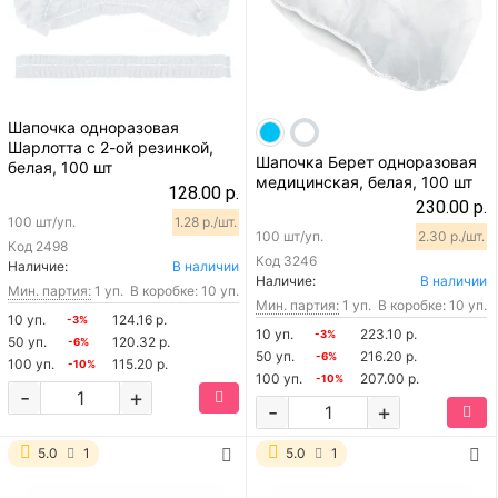
Шапочка одноразовая
Шарлотта с 2-ой резинкой,
Шапочка Берет одноразовая
белая, 100 шт
медицинская, белая, 100 шт
128.00 р.
230.00 р.
100 шт/уп.
1.28 р./шт.
100 шт/уп.
2.30 р./шт.
Код
2498
Код
3246
Наличие:
В наличии
Наличие:
В наличии
Мин. партия:
1 уп.
В коробке: 10 уп.
Мин. партия:
1 уп.
В коробке: 10 уп.
10 уп.
124.16 р.
-3%
10 уп.
223.10 р.
-3%
50 уп.
120.32 р.
-6%
50 уп.
216.20 р.
-6%
100 уп.
115.20 р.
-10%
100 уп.
207.00 р.
-10%
-
+
-
+
5.0
1
5.0
1