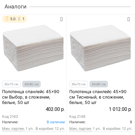
Аналоги
5.0
1
35х70 см
45х90 см
35х70 см
45х90 см
Полотенца спанлейс 45x90
Полотенца спанлейс 45x90
см Выбор, в сложении,
см Тисненый, в сложении,
белые, 50 шт
белые, 50 шт
402.00 р.
1 012.00 р.
Код
2163
Код
2148
Наличие:
В наличии
Наличие:
8
Мин. партия:
1 уп.
В коробке: 12 уп.
Мин. партия:
1 уп.
В коробке: 12 уп.