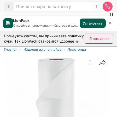
LionPack
✕
Установить
Откройте в приложении — быстрее и удобнее
Пользуясь сайтом, вы принимаете
политику
Я согласен
куки
. Так LionPack становится удобнее 🍪
Главная
Изделия из спанлейса
Полотенца