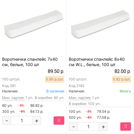
Воротнички спанлейс 7х40
Воротнички спанлейс 8х40
см, белые, 100 шт
см W.L., белые, 100 шт
89.50 р.
82.00 р.
100 шт/уп.
0.90 р./шт.
100 шт/уп.
0.82 р./шт.
Код
381
Код
2182
Наличие:
В наличии
Наличие:
Много
Мин. партия:
1 уп.
В коробке: 60 уп.
Мин. партия:
1 уп.
В коробке: 100 уп.
60 уп.
86.82 р.
-3%
300 уп.
84.13 р.
100 уп.
79.54 р.
-6%
-3%
500 уп.
77.08 р.
-6%
-
+
-
+