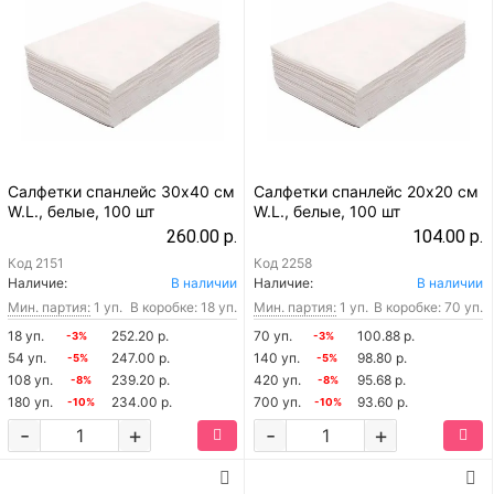
Салфетки спанлейс 30х40 см
Салфетки спанлейс 20х20 см
W.L., белые, 100 шт
W.L., белые, 100 шт
260.00 р.
104.00 р.
Код
2151
Код
2258
Наличие:
В наличии
Наличие:
В наличии
Мин. партия:
1 уп.
В коробке: 18 уп.
Мин. партия:
1 уп.
В коробке: 70 уп.
18 уп.
252.20 р.
70 уп.
100.88 р.
-3%
-3%
54 уп.
247.00 р.
140 уп.
98.80 р.
-5%
-5%
108 уп.
239.20 р.
420 уп.
95.68 р.
-8%
-8%
180 уп.
234.00 р.
700 уп.
93.60 р.
-10%
-10%
-
+
-
+