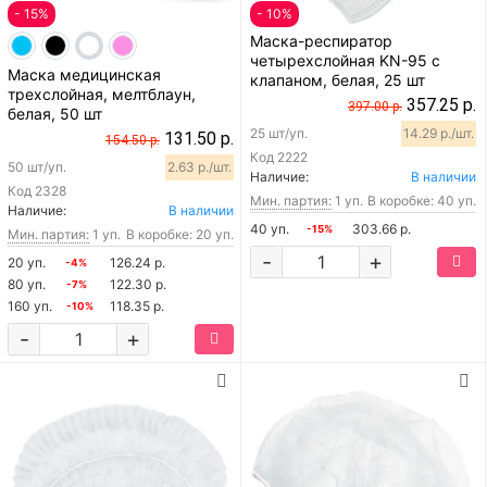
- 15%
- 10%
Маска-респиратор
четырехслойная KN-95 с
Маска медицинская
клапаном, белая, 25 шт
трехслойная, мелтблаун,
357.25 р.
397.00 р.
белая, 50 шт
25 шт/уп.
14.29 р./шт.
131.50 р.
154.50 р.
Код
2222
50 шт/уп.
2.63 р./шт.
Наличие:
В наличии
Код
2328
Мин. партия:
1 уп.
В коробке: 40 уп.
Наличие:
В наличии
40 уп.
303.66 р.
-15%
Мин. партия:
1 уп.
В коробке: 20 уп.
-
+
20 уп.
126.24 р.
-4%
80 уп.
122.30 р.
-7%
160 уп.
118.35 р.
-10%
-
+