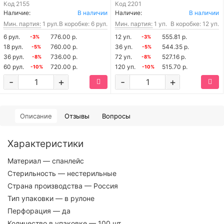
Код
2155
Код
2201
Наличие:
В наличии
Наличие:
В наличии
Мин. партия:
1 рул.
В коробке: 6 рул.
Мин. партия:
1 уп.
В коробке: 12 уп.
6 рул.
776.00 р.
12 уп.
555.81 р.
-3%
-3%
18 рул.
760.00 р.
36 уп.
544.35 р.
-5%
-5%
36 рул.
736.00 р.
72 уп.
527.16 р.
-8%
-8%
60 рул.
720.00 р.
120 уп.
515.70 р.
-10%
-10%
-
+
-
+
Описание
Отзывы
Вопросы
Характеристики
Материал
— спанлейс
Стерильность
— нестерильные
Страна производства
— Россия
Тип упаковки
— в рулоне
Перфорация
— да
Количество в упаковке
— 100 шт