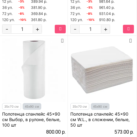
12 уп.
389.94 р.
12 уп.
981.64 р.
-3%
-3%
36 уп.
381.90 р.
36 уп.
961.40 р.
-5%
-5%
72 уп.
369.84 р.
72 уп.
931.04 р.
-8%
-8%
120 уп.
361.80 р.
120 уп.
910.80 р.
-10%
-10%
-
+
-
+
35х70 см
45х90 см
35х70 см
45х90 см
Полотенца спанлейс 45x90
Полотенца спанлейс 45x90
см Выбор, в рулоне, белые,
см W.L., в сложении, белые,
100 шт
50 шт
800.00 р.
573.00 р.