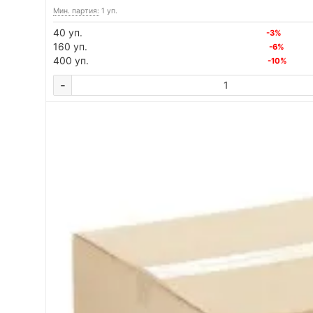
Мин. партия:
1 уп.
40 уп.
-3%
160 уп.
-6%
400 уп.
-10%
-