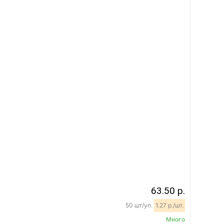
63.50 р.
50 шт/уп.
1.27 р./шт.
Много