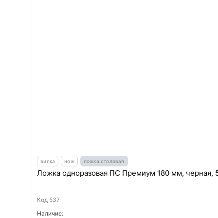
вилка
нож
ложка столовая
Ложка одноразовая ПС Премиум 180 мм, черная, 
Код
537
Наличие: