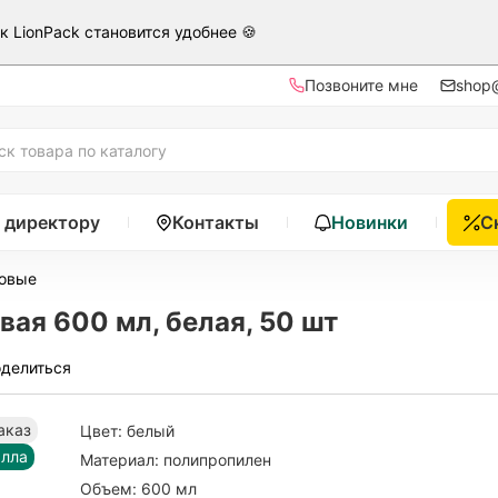
ак LionPack становится удобнее 🍪
Позвоните мне
shop@
 директору
Контакты
Новинки
С
ковые
вая 600 мл, белая, 50 шт
делиться
аказ
Цвет:
белый
алла
Материал:
полипропилен
Объем:
600 мл