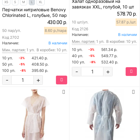
Халат одноразовый на
XS
S
M
L
XL
завязках XXL, голубой, 10 шт
Перчатки нитриловые Benovy
578.70 р.
Chlorinated L, голубые, 50 пар
430.00 р.
10 шт/уп.
57.87 р./шт.
Код
2126
50 пар/уп.
8.60 р./пара
Наличие:
В наличии
Код
2702
Мин. партия:
1 уп.
В коробке: 10 уп.
Наличие:
В наличии
10 уп.
561.34 р.
Мин. партия:
1 уп.
В коробке: 10 уп.
-3%
40 уп.
549.77 р.
-5%
10 уп.
421.40 р.
-2%
100 уп.
532.40 р.
-8%
50 уп.
408.50 р.
-5%
-
+
100 уп.
395.60 р.
-8%
-
+