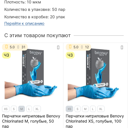
Плотность:
10 мкм
Количество в упаковке:
50 пар
Количество в коробке:
20 упак
Перейти к описанию
C этим товаром покупают
5.0
31
5.0
12
ЧЗ
ЧЗ
XS
S
M
L
XL
XS
S
M
L
XL
Перчатки нитриловые Benovy
Перчатки нитриловые Benovy
Chlorinated M, голубые, 50
Chlorinated XS, голубые, 100
пар
пар