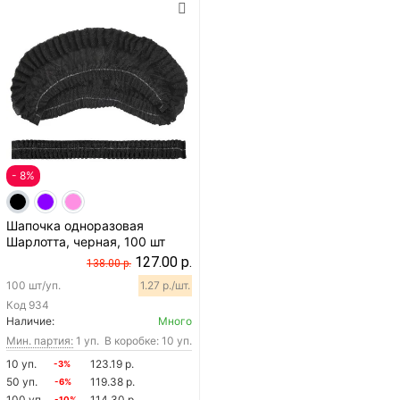
- 8%
Шапочка одноразовая
Шарлотта, черная, 100 шт
127.00 р.
138.00 р.
100 шт/уп.
1.27 р./шт.
Код
934
Наличие:
Много
Мин. партия:
1 уп.
В коробке: 10 уп.
10 уп.
123.19 р.
-3%
50 уп.
119.38 р.
-6%
100 уп.
114.30 р.
-10%