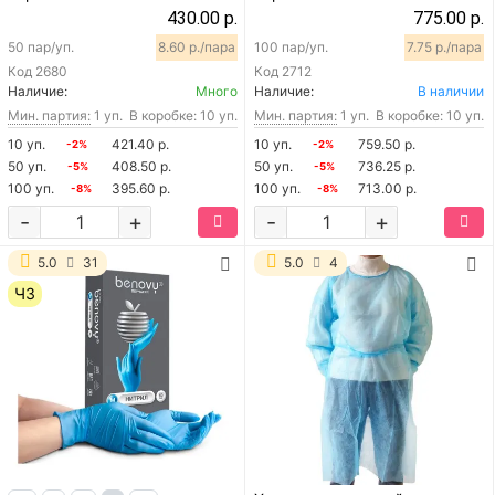
430.00 р.
775.00 р.
50 пар/уп.
8.60 р./пара
100 пар/уп.
7.75 р./пара
Код
2680
Код
2712
Наличие:
Много
Наличие:
В наличии
Мин. партия:
1 уп.
В коробке: 10 уп.
Мин. партия:
1 уп.
В коробке: 10 уп.
10 уп.
421.40 р.
10 уп.
759.50 р.
-2%
-2%
50 уп.
408.50 р.
50 уп.
736.25 р.
-5%
-5%
100 уп.
395.60 р.
100 уп.
713.00 р.
-8%
-8%
-
+
-
+
5.0
31
5.0
4
ЧЗ