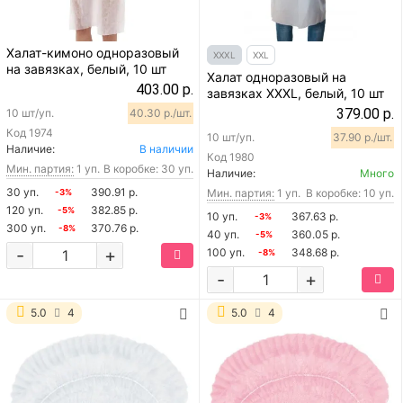
Халат-кимоно одноразовый
XXXL
XXL
на завязках, белый, 10 шт
Халат одноразовый на
403.00 р.
завязках XXXL, белый, 10 шт
379.00 р.
10 шт/уп.
40.30 р./шт.
Код
1974
10 шт/уп.
37.90 р./шт.
Наличие:
В наличии
Код
1980
Мин. партия:
1 уп.
В коробке: 30 уп.
Наличие:
Много
30 уп.
390.91 р.
Мин. партия:
1 уп.
В коробке: 10 уп.
-3%
120 уп.
382.85 р.
-5%
10 уп.
367.63 р.
-3%
300 уп.
370.76 р.
-8%
40 уп.
360.05 р.
-5%
-
+
100 уп.
348.68 р.
-8%
-
+
5.0
4
5.0
4