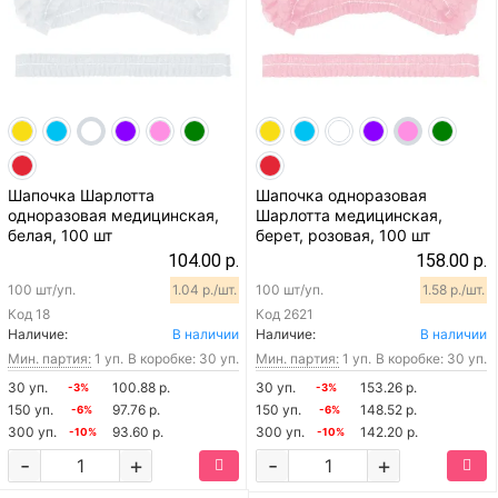
Шапочка Шарлотта
Шапочка одноразовая
одноразовая медицинская,
Шарлотта медицинская,
белая, 100 шт
берет, розовая, 100 шт
104.00 р.
158.00 р.
100 шт/уп.
1.04 р./шт.
100 шт/уп.
1.58 р./шт.
Код
18
Код
2621
Наличие:
В наличии
Наличие:
В наличии
Мин. партия:
1 уп.
В коробке: 30 уп.
Мин. партия:
1 уп.
В коробке: 30 уп.
30 уп.
100.88 р.
30 уп.
153.26 р.
-3%
-3%
150 уп.
97.76 р.
150 уп.
148.52 р.
-6%
-6%
300 уп.
93.60 р.
300 уп.
142.20 р.
-10%
-10%
-
+
-
+