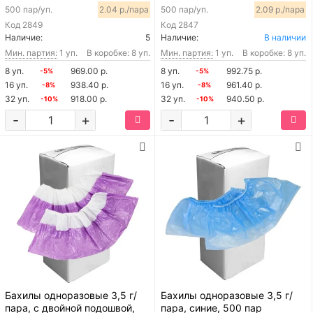
500 пар/уп.
2.04 р./пара
500 пар/уп.
2.09 р./пара
Код
2849
Код
2847
Наличие:
5
Наличие:
В наличии
Мин. партия:
1 уп.
В коробке: 8 уп.
Мин. партия:
1 уп.
В коробке: 8 уп.
8 уп.
969.00 р.
8 уп.
992.75 р.
-5%
-5%
16 уп.
938.40 р.
16 уп.
961.40 р.
-8%
-8%
32 уп.
918.00 р.
32 уп.
940.50 р.
-10%
-10%
-
+
-
+
Бахилы одноразовые 3,5 г/
Бахилы одноразовые 3,5 г/
пара, с двойной подошвой,
пара, синие, 500 пар