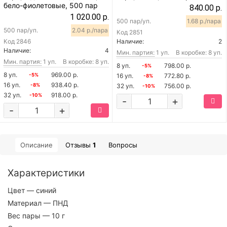
бело-фиолетовые, 500 пар
840.00 р.
1 020.00 р.
500 пар/уп.
1.68 р./пара
500 пар/уп.
2.04 р./пара
Код
2851
Код
2846
Наличие:
2
Наличие:
4
Мин. партия:
1 уп.
В коробке: 8 уп.
Мин. партия:
1 уп.
В коробке: 8 уп.
8 уп.
798.00 р.
-5%
8 уп.
969.00 р.
-5%
16 уп.
772.80 р.
-8%
16 уп.
938.40 р.
-8%
32 уп.
756.00 р.
-10%
32 уп.
918.00 р.
-10%
-
+
-
+
Описание
Отзывы
1
Вопросы
Характеристики
Цвет
— синий
Материал
— ПНД
Вес пары
— 10 г