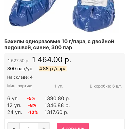
Бахилы одноразовые 10 г/пара, с двойной
подошвой, синие, 300 пар
1 464.00 р.
1 627.50 р.
300 пар/уп.
4.88 р./пара
На складе:
4
Мин. партия:
1 уп.
В коробке: 6 шт.
6 уп.
1390.80 р.
-5%
12 уп.
1346.88 р.
-8%
24 уп.
1317.60 р.
-10%
-
+
В корзину