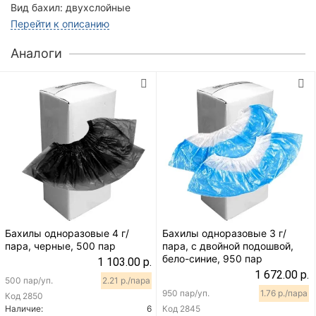
Вид бахил:
двухслойные
Перейти к описанию
Аналоги
Бахилы одноразовые 4 г/
Бахилы одноразовые 3 г/
пара, черные, 500 пар
пара, с двойной подошвой,
бело-синие, 950 пар
1 103.00 р.
1 672.00 р.
500 пар/уп.
2.21 р./пара
950 пар/уп.
1.76 р./пара
Код
2850
Наличие:
6
Код
2845