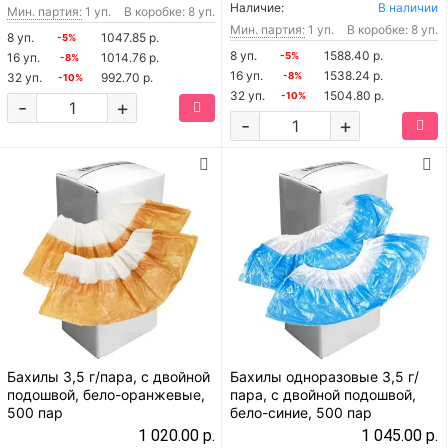
Наличие:
В наличии
Мин. партия:
1 уп.
В коробке: 8 уп.
Мин. партия:
1 уп.
В коробке: 8 уп.
8 уп.
1047.85 р.
-5%
8 уп.
1588.40 р.
16 уп.
1014.76 р.
-5%
-8%
16 уп.
1538.24 р.
32 уп.
992.70 р.
-8%
-10%
32 уп.
1504.80 р.
-10%
-
+
-
+
Бахилы 3,5 г/пара, с двойной
Бахилы одноразовые 3,5 г/
подошвой, бело-оранжевые,
пара, с двойной подошвой,
500 пар
бело-синие, 500 пар
1 020.00 р.
1 045.00 р.