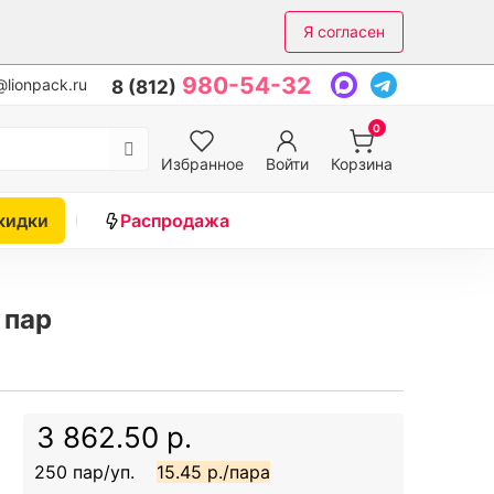
Я согласен
980-54-32
lionpack.ru
8 (812)
0
Избранное
Войти
Корзина
кидки
Распродажа
 пар
3 862.50 р.
250 пар/уп.
15.45 р./пара