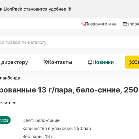
ак LionPack становится удобнее 🍪
Позвоните мне
shop@
 директору
Контакты
Новинки
С
спанбонда
ванные 13 г/пара, бело-синие, 250
елиться
ллов
Цвет:
бело-синий
Количество в упаковке:
250 пар
Вес пары:
13 г