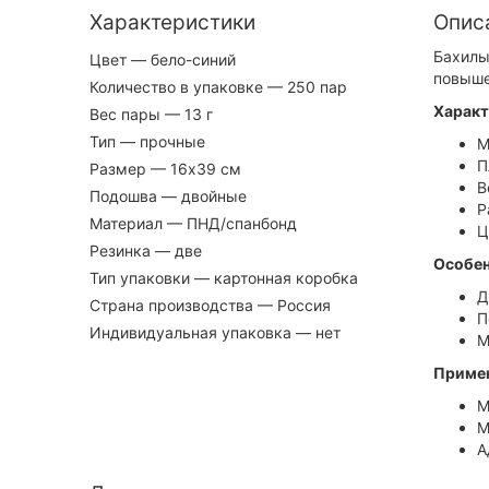
Характеристики
Опис
Бахилы
Цвет
— бело-синий
повыше
Количество в упаковке
— 250 пар
Характ
Вес пары
— 13 г
Тип
— прочные
М
П
Размер
— 16х39 см
В
Подошва
— двойные
Р
Материал
— ПНД/спанбонд
Ц
Резинка
— две
Особен
Тип упаковки
— картонная коробка
Д
Страна производства
— Россия
П
Индивидуальная упаковка
— нет
М
Приме
М
М
А