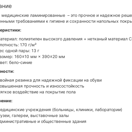
ание
 медицинские ламинированные – это прочное и надежное реше
нными требованиями к гигиене и сохранности напольных покры
еристики:
атериал: полиэтилен высокого давления + нетканый материал 
лотность: 170 г/м²
ес одной пары: 13 г
азмер: 160±10 мм × 390±20 мм
вет: бело-синие
ности:
войная резинка для надежной фиксации на обуви
овышенная прочность и износостойкость
ягкое воздействие на покрытие пола
нение:
едицинские учреждения (больницы, клиники, лаборатории)
узеи, галереи, выставочные залы
дминистративные и общественные здания