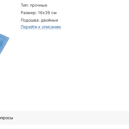
Тип:
прочные
Размер:
16х39 см
Подошва:
двойные
Перейти к описанию
опросы