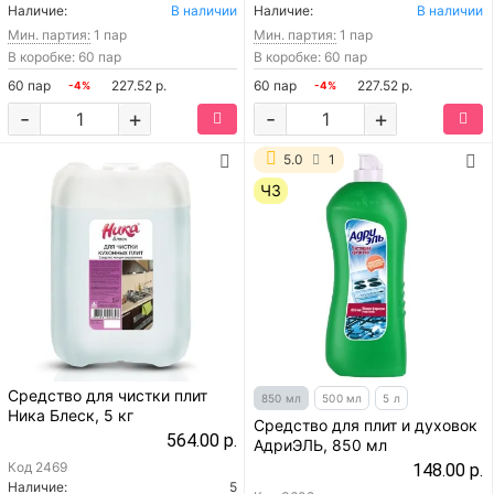
Наличие:
В наличии
Наличие:
В наличии
Мин. партия:
1 пар
Мин. партия:
1 пар
В коробке: 60 пар
В коробке: 60 пар
60 пар
227.52 р.
60 пар
227.52 р.
-4%
-4%
-
+
-
+
5.0
1
ЧЗ
Средство для чистки плит
850 мл
500 мл
5 л
Ника Блеск, 5 кг
Средство для плит и духовок
564.00 р.
АдриЭЛЬ, 850 мл
Код
2469
148.00 р.
Наличие:
5