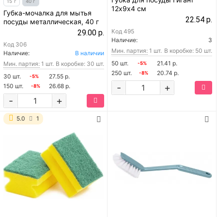
15 г
40 г
12х9х4 см
Губка-мочалка для мытья
22.54 р.
посуды металлическая, 40 г
Код
495
29.00 р.
Наличие:
3
Код
306
Мин. партия:
1 шт.
В коробке: 50 шт.
Наличие:
В наличии
50 шт.
21.41 р.
Мин. партия:
1 шт.
В коробке: 30 шт.
-5%
250 шт.
20.74 р.
-8%
30 шт.
27.55 р.
-5%
-
+
150 шт.
26.68 р.
-8%
-
+
5.0
1