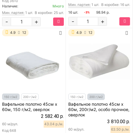
Код
3610
Мин. партия:
1 шт.
В коробке: 16 шт.
Наличие:
Много
16 шт.
98.94 р.
Мин. партия:
1 шт.
В коробке: 25 шт.
-3%
-
+
-
+
4.9
12
4.9
12
150 г/м2
200 г/м2
150 г/м2
200 г/м2
Вафельное полотно 45см х
Вафельное полотно 45см х
60м, 150 г/м2, оверлок
60м, 200г/м2, особо прочное,
оверлок
2 582.40 р.
3 810.00 р.
60 м/рул.
43.04 р./м.
60 м/рул.
63.50 р./м.
Код
648