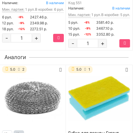
Наличие:
В наличии
Код
551
Наличие:
В наличии
Мин. партия:
1 рул.
В коробке: 6 рул.
Мин. партия:
1 рул.
В коробке: 5 рул.
6 рул.
2427.46 р.
-6%
5 рул.
3581.40 р.
12 рул.
2349.98 р.
-6%
-9%
10 рул.
3467.10 р.
18 рул.
2272.51 р.
-9%
-12%
15 рул.
3352.80 р.
-12%
-
+
-
+
Аналоги
5.0
2
5.0
1
Губка для посуды Гигант