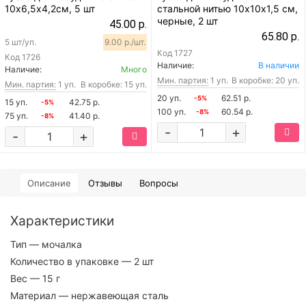
10х6,5х4,2см, 5 шт
стальной нитью 10х10х1,5 см,
черные, 2 шт
45.00 р.
65.80 р.
5 шт/уп.
9.00 р./шт.
Код
1727
Код
1726
Наличие:
В наличии
Наличие:
Много
Мин. партия:
1 уп.
В коробке: 20 уп.
Мин. партия:
1 уп.
В коробке: 15 уп.
20 уп.
62.51 р.
-5%
15 уп.
42.75 р.
-5%
100 уп.
60.54 р.
-8%
75 уп.
41.40 р.
-8%
-
+
-
+
Описание
Отзывы
Вопросы
Характеристики
Тип
— мочалка
Количество в упаковке
— 2 шт
Вес
— 15 г
Материал
— нержавеющая сталь