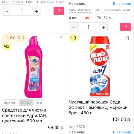
Мин. партия:
1 шт.
В коробке: 6 шт.
Наличие:
В наличии
-
+
Мин. партия:
1 шт.
В коробке: 4 шт.
4 шт.
791.52 р.
-3%
-
+
ЧЗ
5.0
2
ЧЗ
Чистящий порошок Сода-
850 мл
500 мл
5 л
Эффект Пемолюкс, морской
Средство для чистки
бриз, 480 г
сантехники АдриЛАН,
102.00 р.
цветочный, 500 мл
Код
3578
98.40 р.
Наличие:
В наличии