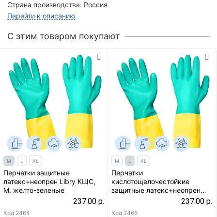
Страна производства:
Россия
Перейти к описанию
C этим товаром покупают
M
L
XL
M
L
XL
Перчатки защитные
Перчатки
латекс+неопрен Libry КЩС,
кислотощелочестойкие
M, желто-зеленые
защитные латекс+неопрен
Libry КЩС, L, желто-зеленые
237.00 р.
237.00 р.
Код
2464
Код
2465