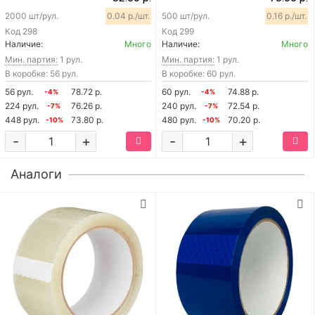
2000 шт/рул.
0.04 р./шт.
500 шт/рул.
0.16 р./шт.
Код
298
Код
299
Наличие:
Много
Наличие:
Много
Мин. партия:
1 рул.
Мин. партия:
1 рул.
В коробке: 56 рул.
В коробке: 60 рул.
56 рул.
78.72 р.
60 рул.
74.88 р.
-4%
-4%
224 рул.
76.26 р.
240 рул.
72.54 р.
-7%
-7%
448 рул.
73.80 р.
480 рул.
70.20 р.
-10%
-10%
-
+
-
+
Аналоги