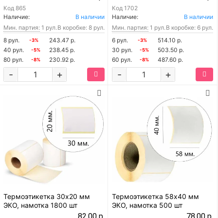
Код
865
Код
1702
Наличие:
В наличии
Наличие:
В наличии
Мин. партия:
1 рул.
В коробке: 8 рул.
Мин. партия:
1 рул.
В коробке: 6 рул.
8 рул.
243.47 р.
6 рул.
514.10 р.
-3%
-3%
40 рул.
238.45 р.
30 рул.
503.50 р.
-5%
-5%
80 рул.
230.92 р.
60 рул.
487.60 р.
-8%
-8%
-
+
-
+
Термоэтикетка 30х20 мм
Термоэтикетка 58х40 мм
ЭКО, намотка 1800 шт
ЭКО, намотка 500 шт
82.00 р.
78.00 р.