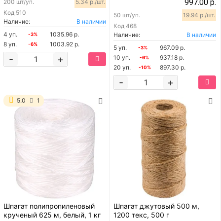
997.00 р.
200 шт/уп.
5.34 р./шт.
Код
510
50 шт/уп.
19.94 р./шт.
Наличие:
В наличии
Код
468
4 уп.
1035.96 р.
Наличие:
В наличии
-3%
8 уп.
1003.92 р.
-6%
5 уп.
967.09 р.
-3%
-
+
10 уп.
937.18 р.
-6%
20 уп.
897.30 р.
-10%
-
+
5.0
1
Шпагат полипропиленовый
Шпагат джутовый 500 м,
крученый 625 м, белый, 1 кг
1200 текс, 500 г