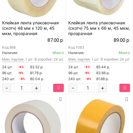
Клейкая лента упаковочная
Клейкая лента упаковочная
(скотч) 48 мм х 120 м, 45
(скотч) 75 мм х 66 м, 45 мкм,
мкм, прозрачная
прозрачная
87.00 р.
89.00 р.
Код
866
Код
1083
Наличие:
Много
Наличие:
Много
Мин. партия:
1 шт.
В коробке: 24 шт.
Мин. партия:
1 шт.
В коробке: 24 шт.
24 шт.
83.52 р.
24 шт.
85.44 р.
-4%
-4%
96 шт.
81.78 р.
96 шт.
83.66 р.
-6%
-6%
240 шт.
80.04 р.
240 шт.
81.88 р.
-8%
-8%
-
+
-
+