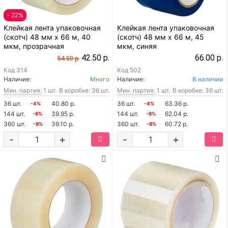
- 22%
Клейкая лента упаковочная
Клейкая лента упаковочная
(скотч) 48 мм х 66 м, 40
(скотч) 48 мм х 66 м, 45
мкм, прозрачная
мкм, синяя
42.50 р.
66.00 р.
54.50 р.
Код
314
Код
502
Наличие:
Много
Наличие:
В наличии
Мин. партия:
1 шт.
В коробке: 36 шт.
Мин. партия:
1 шт.
В коробке: 36 шт.
36 шт.
40.80 р.
36 шт.
63.36 р.
-4%
-4%
144 шт.
39.95 р.
144 шт.
62.04 р.
-6%
-6%
360 шт.
39.10 р.
360 шт.
60.72 р.
-8%
-8%
-
+
-
+