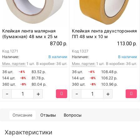
Клейкая лента малярная
Клейкая лента двухсторонняя
(бумажная) 48 мм х 25 м
ПП 48 мм х 10 м
87.00 р.
113.00 р.
Код
1271
Код
1327
Наличие:
В наличии
Наличие:
В наличии
Мин. партия:
1 шт.
В коробке: 36 шт.
Мин. партия:
1 шт.
В коробке: 36 шт.
36 шт.
83.52 р.
36 шт.
108.48 р.
-4%
-4%
144 шт.
81.78 р.
144 шт.
106.22 р.
-6%
-6%
360 шт.
80.04 р.
360 шт.
103.96 р.
-8%
-8%
-
+
-
+
Описание
Отзывы
Вопросы
Характеристики