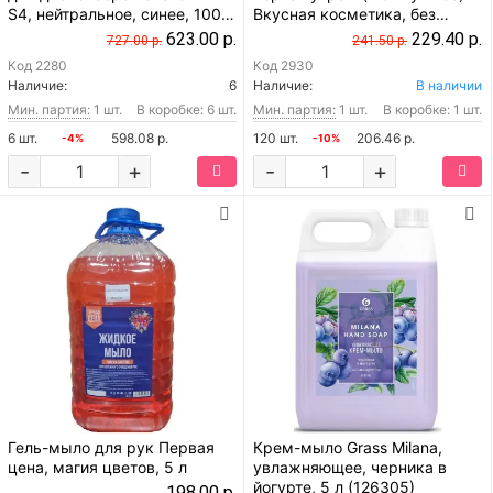
S4, нейтральное, синее, 1000
Вкусная косметика, без
мл
запаха, 5 л
623.00 р.
229.40 р.
727.00 р.
241.50 р.
Код
2280
Код
2930
Наличие:
6
Наличие:
В наличии
Мин. партия:
1 шт.
В коробке: 6 шт.
Мин. партия:
1 шт.
В коробке: 1 шт.
6 шт.
598.08 р.
120 шт.
206.46 р.
-4%
-10%
-
+
-
+
Гель-мыло для рук Первая
Крем-мыло Grass Milana,
цена, магия цветов, 5 л
увлажняющее, черника в
йогурте, 5 л (126305)
198.00 р.