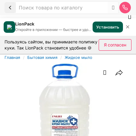
LionPack
✕
Установить
Откройте в приложении — быстрее и удобнее
Пользуясь сайтом, вы принимаете
политику
Я согласен
куки
. Так LionPack становится удобнее 🍪
Главная
Бытовая химия
Жидкое мыло