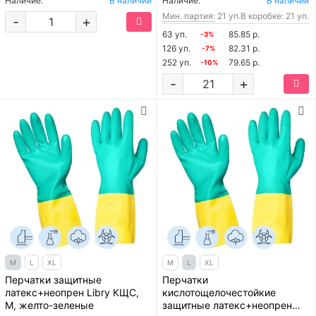
Наличие:
В наличии
Наличие:
В наличии
Мин. партия:
21 уп.
В коробке: 21 уп.
-
+
63 уп.
85.85 р.
-3%
126 уп.
82.31 р.
-7%
252 уп.
79.65 р.
-10%
-
+
M
L
XL
M
L
XL
Перчатки защитные
Перчатки
латекс+неопрен Libry КЩС,
кислотощелочестойкие
M, желто-зеленые
защитные латекс+неопрен