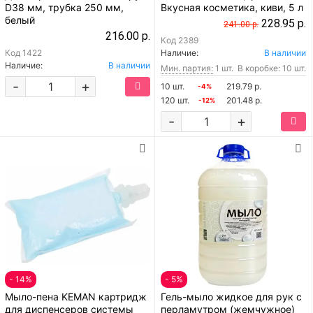
D38 мм, трубка 250 мм,
Вкусная косметика, киви, 5 л
белый
228.95 р.
241.00 р.
216.00 р.
Код
2389
Код
1422
Наличие:
В наличии
Наличие:
В наличии
Мин. партия:
1 шт.
В коробке: 10 шт.
-
+
10 шт.
219.79 р.
-4%
120 шт.
201.48 р.
-12%
-
+
- 14%
- 5%
Мыло-пена KEMAN картридж
Гель-мыло жидкое для рук с
для диспенсеров системы
перламутром (жемчужное)