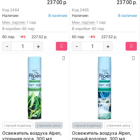
Libry КЩС, L, желто-зеленые
237.00 р.
237.00 р.
Код
2464
Код
2465
Наличие:
В наличии
Наличие:
В наличии
Мин. партия:
1 пар
Мин. партия:
1 пар
В коробке: 60 пар
В коробке: 60 пар
60 пар
227.52 р.
60 пар
227.52 р.
-4%
-4%
-
+
-
+
горный водопад
утренняя роса
горный водопад
утренняя роса
Освежитель воздуха Alpen,
Освежитель воздуха Alpen,
утренняя роса, 300 мл
горный водопад, 300 мл