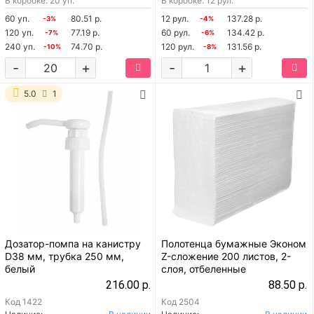
В коробке: 20 уп.
В коробке: 12 рул.
60 уп.
80.51 р.
12 рул.
137.28 р.
-3%
-4%
120 уп.
77.19 р.
60 рул.
134.42 р.
-7%
-6%
240 уп.
74.70 р.
120 рул.
131.56 р.
-10%
-8%
-
+
-
+
5.0
1
Дозатор-помпа на канистру
Полотенца бумажные Эконом
D38 мм, трубка 250 мм,
Z-сложение 200 листов, 2-
белый
слоя, отбеленные
216.00 р.
88.50 р.
Код
1422
Код
2504