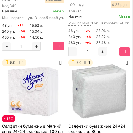
100 шт/уп.
0.25 р./шт.
Код
349
Наличие:
Много
Код
465
Наличие:
Много
Мин. партия:
1 уп.
В коробке: 48 уп.
Мин. партия:
1 уп.
В коробке: 48 уп.
48 уп.
15.52 р.
-3%
48 уп.
23.96 р.
240 уп.
15.04 р.
-3%
-6%
240 уп.
23.22 р.
480 уп.
14.56 р.
-6%
-9%
480 уп.
22.48 р.
-9%
-
+
-
+
5.0
1
5.0
1
- 15%
Салфетки бумажные Мягкий
Салфетки бумажные 24x24
знак 24x24 см, белые, 100 шт
см, белые, 80 шт