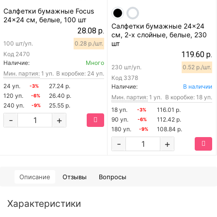
Салфетки бумажные Focus
24x24 см, белые, 100 шт
Салфетки бумажные 24x24
28.08 р.
см, 2-х слойные, белые, 230
шт
100 шт/уп.
0.28 р./шт.
119.60 р.
Код
2470
Наличие:
Много
230 шт/уп.
0.52 р./шт.
Мин. партия:
1 уп.
В коробке: 24 уп.
Код
3378
24 уп.
27.24 р.
Наличие:
В наличии
-3%
120 уп.
26.40 р.
-6%
Мин. партия:
1 уп.
В коробке: 18 уп.
240 уп.
25.55 р.
-9%
18 уп.
116.01 р.
-3%
-
+
90 уп.
112.42 р.
-6%
180 уп.
108.84 р.
-9%
-
+
Описание
Отзывы
Вопросы
Характеристики