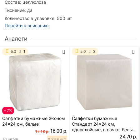
Состав:
целлюлоза
Тиснение:
да
Количество в упаковке:
500 шт
Перейти к описанию
Аналоги
5.0
1
5.0
3
- 7%
Салфетки бумажные Эконом
Салфетки бумажные
24x24 см, белые
Стандарт 24x24 см,
однослойные, в пачке, белые,
16.00 р.
17.18 р.
100 шт
24.70 р.
70 шт/уп.
0.23 р./шт.