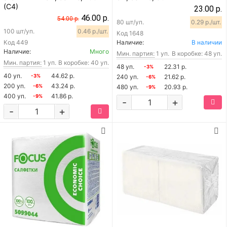
(С4)
23.00 р.
46.00 р.
54.00 р.
80 шт/уп.
0.29 р./шт.
100 шт/уп.
0.46 р./шт.
Код
1648
Код
449
Наличие:
В наличии
Наличие:
Много
Мин. партия:
1 уп.
В коробке: 48 уп.
Мин. партия:
1 уп.
В коробке: 40 уп.
48 уп.
22.31 р.
-3%
40 уп.
44.62 р.
-3%
240 уп.
21.62 р.
-6%
200 уп.
43.24 р.
-6%
480 уп.
20.93 р.
-9%
400 уп.
41.86 р.
-9%
-
+
-
+