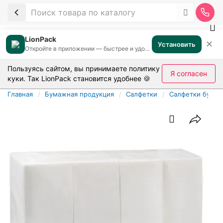
LionPack
✕
Установить
Откройте в приложении — быстрее и удобнее
Пользуясь сайтом, вы принимаете
политику
Я согласен
куки
. Так LionPack становится удобнее 🍪
Главная
Бумажная продукция
Салфетки
Салфетки бумаж