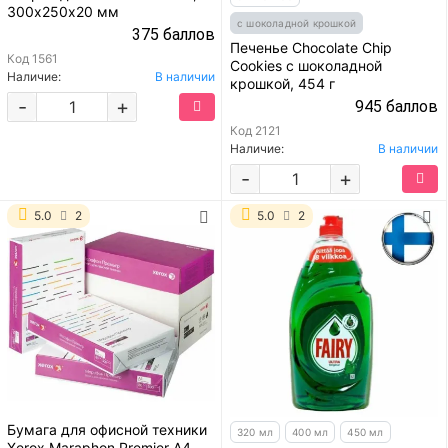
300х250х20 мм
с шоколадной крошкой
375 баллов
Печенье Chocolate Chip
Код
1561
Cookies с шоколадной
Наличие:
В наличии
крошкой, 454 г
-
+
945 баллов
Код
2121
Наличие:
В наличии
-
+
5.0
2
5.0
2
Бумага для офисной техники
320 мл
400 мл
450 мл
Xerox Maraphon Premier A4,