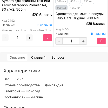
Бумага для офисной техники
320 мл
400 мл
450 мл
Xerox Maraphon Premier A4,
900 мл
1250 мл
80 г/м2, 500 л
Средство для мытья посуды
420 баллов
Fairy Ultra Original, 900 мл
Код
2492
808 баллов
Наличие:
В наличии
Код
1400
Мин. партия:
1 шт.
В коробке: 5 шт.
Наличие:
В наличии
-
+
-
+
Описание
Отзывы
1
Вопросы
Характеристики
Вес
— 125 г
Страна производства
— Финляндия
Категория
— шоколад
Особенности
— малина
Описание