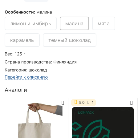
Особенности:
малина
лимон и имбирь
малина
мята
карамель
темный шоколад
Вес:
125 г
Страна производства:
Финляндия
Категория:
шоколад
Перейти к описанию
Аналоги
5.0
1