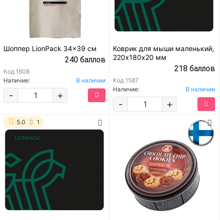
Шоппер LionPack 34x39 см
Коврик для мыши маленький,
220х180х20 мм
240 баллов
218 баллов
Код
1608
Наличие:
В наличии
Код
1587
Наличие:
В наличии
-
+
-
+
5.0
1