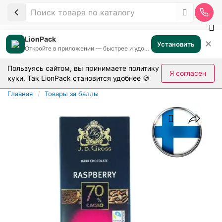
LionPack
✕
Установить
Откройте в приложении — быстрее и удобнее
Пользуясь сайтом, вы принимаете
политику
Я согласен
куки
. Так LionPack становится удобнее 🍪
Главная
Товары за баллы