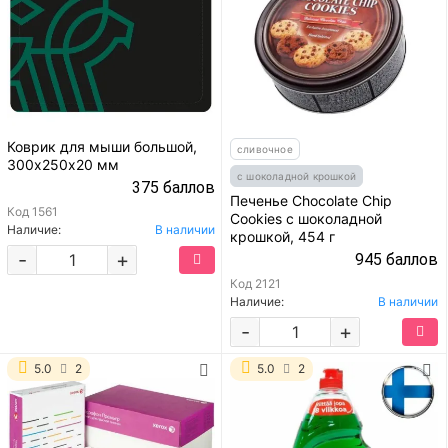
Коврик для мыши большой,
сливочное
300х250х20 мм
с шоколадной крошкой
375 баллов
Печенье Chocolate Chip
Код
1561
Cookies с шоколадной
Наличие:
В наличии
крошкой, 454 г
-
+
945 баллов
Код
2121
Наличие:
В наличии
-
+
5.0
2
5.0
2