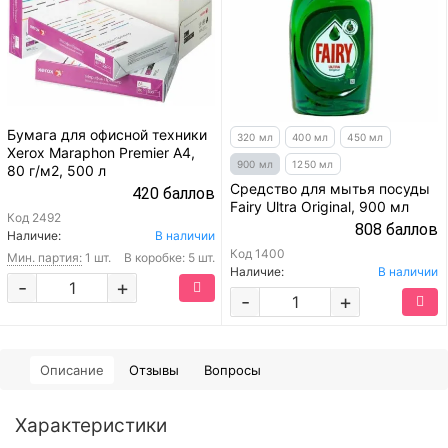
Бумага для офисной техники
320 мл
400 мл
450 мл
Xerox Maraphon Premier A4,
900 мл
1250 мл
80 г/м2, 500 л
Средство для мытья посуды
420 баллов
Fairy Ultra Original, 900 мл
Код
2492
808 баллов
Наличие:
В наличии
Код
1400
Мин. партия:
1 шт.
В коробке: 5 шт.
Наличие:
В наличии
-
+
-
+
Описание
Отзывы
Вопросы
Характеристики