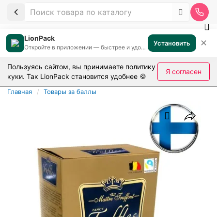
LionPack
✕
Установить
Откройте в приложении — быстрее и удобнее
Пользуясь сайтом, вы принимаете
политику
Я согласен
куки
. Так LionPack становится удобнее 🍪
Главная
Товары за баллы