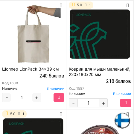
5.0
1
Шоппер LionPack 34x39 см
Коврик для мыши маленький,
220х180х20 мм
240 баллов
218 баллов
Код
1608
Наличие:
В наличии
Код
1587
Наличие:
В наличии
-
+
-
+
5.0
1