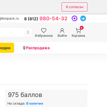
Я согласен
980-54-32
lionpack.ru
8 (812)
0
Избранное
Войти
Корзина
кидки
Распродажа
975 баллов
На складе:
В наличии