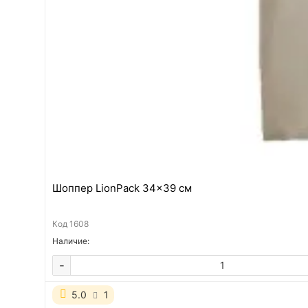
Шоппер LionPack 34x39 см
Код
1608
Наличие:
-
5.0
1