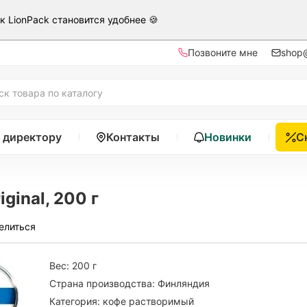
ак LionPack становится удобнее 🍪
Позвоните мне
shop@
 директору
Контакты
Новинки
С
ginal, 200 г
елиться
Вес:
200 г
Страна производства:
Финляндия
Категория:
кофе растворимый