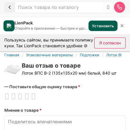
LionPack
✕
Установить
Откройте в приложении — быстрее и удобнее
Пользуясь сайтом, вы принимаете
политику
Я согласен
куки
. Так LionPack становится удобнее 🍪
Главная
Упаковочные материалы
Подложки
Лоток ВПС В
Ваш отзыв о товаре
Лоток ВПС В-2 (135х135х20 мм) белый, 840 шт
— Поставьте общую оценку товара
*
Мнение о товаре
*