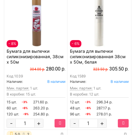
- 8%
- 6%
Бумага для выпечки
Бумага для выпечки
силиконизированная, 38см
силиконизированная 38см
х 50м
х 50м, белая
280.00 р.
305.50 р.
304.00 р.
323.50 р.
Код
1039
Код
1589
Наличие:
В наличии
Наличие:
В наличии
Мин. партия:
1 шт.
Мин. партия:
1 шт.
В коробке: 15 шт.
В коробке: 12 шт.
15 шт.
271.60 р.
12 шт.
296.34 р.
-3%
-3%
60 шт.
263.20 р.
48 шт.
287.17 р.
-6%
-6%
120 шт.
254.80 р.
96 шт.
278.01 р.
-9%
-9%
-
+
-
+
5.0
2