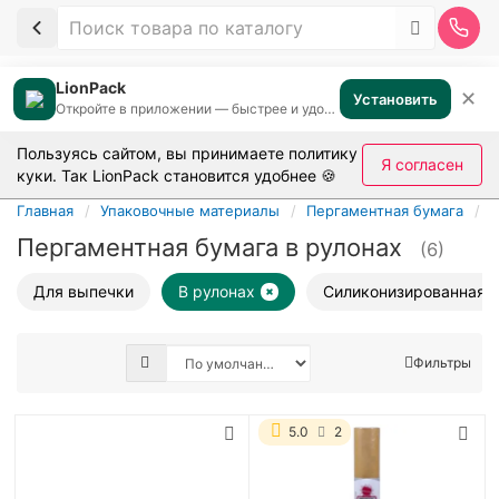
LionPack
✕
Установить
Откройте в приложении — быстрее и удобнее
Пользуясь сайтом, вы принимаете
политику
Я согласен
куки
. Так LionPack становится удобнее 🍪
Главная
Упаковочные материалы
Пергаментная бумага
В
Пергаментная бумага в рулонах
(6)
Для выпечки
В рулонах
Силиконизированная
Фильтры
5.0
2