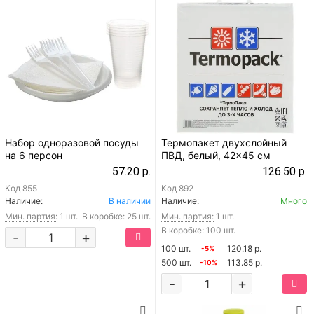
Набор одноразовой посуды
Термопакет двухслойный
на 6 персон
ПВД, белый, 42x45 см
57.20 р.
126.50 р.
Код
855
Код
892
Наличие:
В наличии
Наличие:
Много
Мин. партия:
1 шт.
В коробке: 25 шт.
Мин. партия:
1 шт.
В коробке: 100 шт.
-
+
100 шт.
120.18 р.
-5%
500 шт.
113.85 р.
-10%
-
+