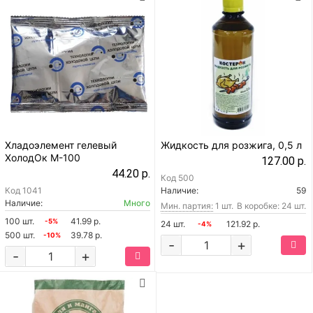
Хладоэлемент гелевый
Жидкость для розжига, 0,5 л
ХолодОк М-100
127.00 р.
44.20 р.
Код
500
Код
1041
Наличие:
59
Наличие:
Много
Мин. партия:
1 шт.
В коробке: 24 шт.
100 шт.
41.99 р.
-5%
24 шт.
121.92 р.
-4%
500 шт.
39.78 р.
-10%
-
+
-
+