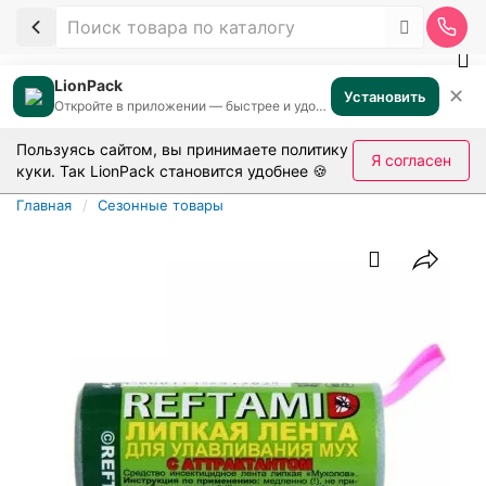
LionPack
✕
Установить
Откройте в приложении — быстрее и удобнее
Пользуясь сайтом, вы принимаете
политику
Я согласен
куки
. Так LionPack становится удобнее 🍪
Главная
Сезонные товары