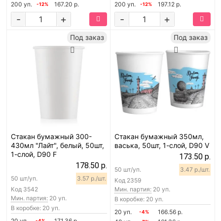
200 уп.
167.20 р.
200 уп.
197.12 р.
-12%
-12%
-
+
-
+
Под заказ
Под заказ
Стакан бумажный 300-
Стакан бумажный 350мл,
430мл "Лайт", белый, 50шт,
васька, 50шт, 1-слой, D90 V
1-слой, D90 F
173.50 р.
178.50 р.
50 шт/уп.
3.47 р./шт.
50 шт/уп.
3.57 р./шт.
Код
2359
Код
3542
Мин. партия:
20 уп.
Мин. партия:
20 уп.
В коробке: 20 уп.
В коробке: 20 уп.
20 уп.
166.56 р.
-4%
20 уп.
171.36 р.
-4%