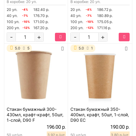
В коробке: 20 уп.
В коробке: 20 уп.
20 уп.
182.40 р.
20 уп.
186.72 р.
-4%
-4%
40 уп.
176.70 р.
40 уп.
180.89 р.
-7%
-7%
100 уп.
171.00 р.
100 уп.
175.05 р.
-10%
-10%
200 уп.
167.20 р.
200 уп.
171.16 р.
-12%
-12%
-
+
-
+
5.0
5
5.0
1
Стакан бумажный 300-
Стакан бумажный 350-
430мл, крафт-крафт, 50шт,
400мл, крафт, 50шт, 1-слой,
1-слой, D90 F
D90 EC
196.00 р.
190.00 р.
50 шт/уп.
3.92 р./шт.
50 шт/уп.
3.80 р./шт.