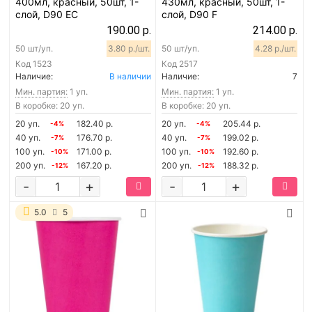
400мл, красный, 50шт, 1-
430мл, красный, 50шт, 1-
слой, D90 EC
слой, D90 F
190.00 р.
214.00 р.
50 шт/уп.
3.80 р./шт.
50 шт/уп.
4.28 р./шт.
Код
1523
Код
2517
Наличие:
В наличии
Наличие:
7
Мин. партия:
1 уп.
Мин. партия:
1 уп.
В коробке: 20 уп.
В коробке: 20 уп.
20 уп.
182.40 р.
20 уп.
205.44 р.
-4%
-4%
40 уп.
176.70 р.
40 уп.
199.02 р.
-7%
-7%
100 уп.
171.00 р.
100 уп.
192.60 р.
-10%
-10%
200 уп.
167.20 р.
200 уп.
188.32 р.
-12%
-12%
-
+
-
+
5.0
5