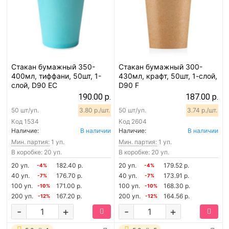
Стакан бумажный 350-
Стакан бумажный 300-
400мл, тиффани, 50шт, 1-
430мл, крафт, 50шт, 1-слой,
слой, D90 EC
D90 F
190.00 р.
187.00 р.
50 шт/уп.
3.80 р./шт.
50 шт/уп.
3.74 р./шт.
Код
1534
Код
2604
Наличие:
В наличии
Наличие:
В наличии
Мин. партия:
1 уп.
Мин. партия:
1 уп.
В коробке: 20 уп.
В коробке: 20 уп.
20 уп.
182.40 р.
20 уп.
179.52 р.
-4%
-4%
40 уп.
176.70 р.
40 уп.
173.91 р.
-7%
-7%
100 уп.
171.00 р.
100 уп.
168.30 р.
-10%
-10%
200 уп.
167.20 р.
200 уп.
164.56 р.
-12%
-12%
-
+
-
+