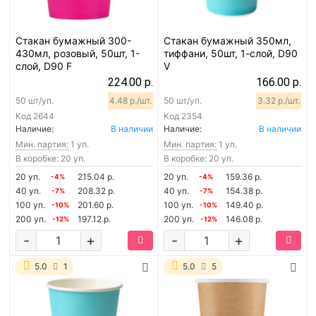
Стакан бумажный 300-
Стакан бумажный 350мл,
430мл, розовый, 50шт, 1-
тиффани, 50шт, 1-слой, D90
слой, D90 F
V
224.00 р.
166.00 р.
50 шт/уп.
4.48 р./шт.
50 шт/уп.
3.32 р./шт.
Код
2644
Код
2354
Наличие:
В наличии
Наличие:
В наличии
Мин. партия:
1 уп.
Мин. партия:
1 уп.
В коробке: 20 уп.
В коробке: 20 уп.
20 уп.
215.04 р.
20 уп.
159.36 р.
-4%
-4%
40 уп.
208.32 р.
40 уп.
154.38 р.
-7%
-7%
100 уп.
201.60 р.
100 уп.
149.40 р.
-10%
-10%
200 уп.
197.12 р.
200 уп.
146.08 р.
-12%
-12%
-
+
-
+
5.0
1
5.0
5