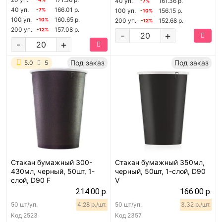
40 уп.
161.36 р.
-7%
40 уп.
166.01 р.
-7%
100 уп.
156.15 р.
-10%
100 уп.
160.65 р.
-10%
200 уп.
152.68 р.
-12%
200 уп.
157.08 р.
-12%
-
+
-
+
Под заказ
Под заказ
5.0
5
Стакан бумажный 300-
Стакан бумажный 350мл,
430мл, черный, 50шт, 1-
черный, 50шт, 1-слой, D90
слой, D90 F
V
214.00 р.
166.00 р.
50 шт/уп.
4.28 р./шт.
50 шт/уп.
3.32 р./шт.
Код
2523
Код
2357