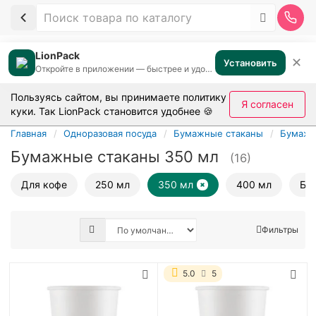
LionPack
✕
Установить
Откройте в приложении — быстрее и удобнее
Пользуясь сайтом, вы принимаете
политику
Я согласен
куки
. Так LionPack становится удобнее 🍪
Главная
Одноразовая посуда
Бумажные стаканы
Бумажн
Бумажные стаканы 350 мл
(16)
Для кофе
250 мл
350 мл
400 мл
Бе
Фильтры
5.0
5