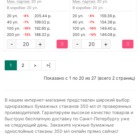
Мин. партия:
20 уп.
Мин. партия:
20 уп.
В коробке: 20 уп.
В коробке: 20 уп.
20 уп.
205.44 р.
20 уп.
159.36 р.
-4%
-4%
40 уп.
199.02 р.
40 уп.
154.38 р.
-7%
-7%
100 уп.
192.60 р.
100 уп.
149.40 р.
-10%
-10%
200 уп.
188.32 р.
200 уп.
146.08 р.
-12%
-12%
-
+
-
+
1
2
>
>|
Показано с 1 по 20 из 27 (всего 2 страниц)
В нашем интернет-магазине представлен широкий выбор
одноразовых бумажных стаканов 350 мл от проверенных
производителей. Гарантируем высокое качество товаров и
быструю бесплатную доставку по Санкт-Петербургу уже
на следующий день. Закажите нужные бумажные
однослойные стаканы 350 мл онлайн прямо сейчас!