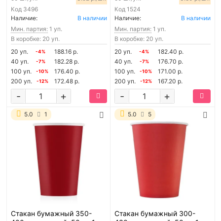
Код
3496
Код
1524
Наличие:
В наличии
Наличие:
В наличии
Мин. партия:
1 уп.
Мин. партия:
1 уп.
В коробке: 20 уп.
В коробке: 20 уп.
20 уп.
188.16 р.
20 уп.
182.40 р.
-4%
-4%
40 уп.
182.28 р.
40 уп.
176.70 р.
-7%
-7%
100 уп.
176.40 р.
100 уп.
171.00 р.
-10%
-10%
200 уп.
172.48 р.
200 уп.
167.20 р.
-12%
-12%
-
+
-
+
5.0
1
5.0
5
Стакан бумажный 350-
Стакан бумажный 300-