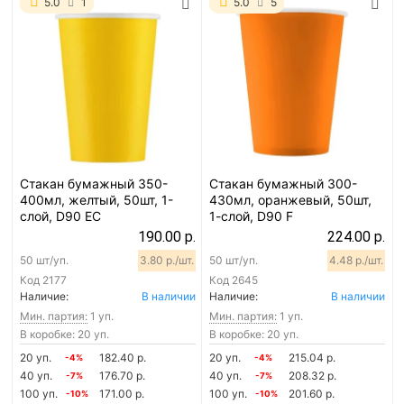
5.0
1
5.0
5
Стакан бумажный 350-
Стакан бумажный 300-
400мл, желтый, 50шт, 1-
430мл, оранжевый, 50шт,
слой, D90 EC
1-слой, D90 F
190.00 р.
224.00 р.
50 шт/уп.
3.80 р./шт.
50 шт/уп.
4.48 р./шт.
Код
2177
Код
2645
Наличие:
В наличии
Наличие:
В наличии
Мин. партия:
1 уп.
Мин. партия:
1 уп.
В коробке: 20 уп.
В коробке: 20 уп.
20 уп.
182.40 р.
20 уп.
215.04 р.
-4%
-4%
40 уп.
176.70 р.
40 уп.
208.32 р.
-7%
-7%
100 уп.
171.00 р.
100 уп.
201.60 р.
-10%
-10%