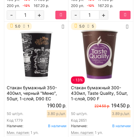
200 уп.
167.20 р.
200 уп.
167.20 р.
-12%
-12%
-
+
-
+
5.0
1
5.0
5
- 13%
Стакан бумажный 350-
Стакан бумажный 300-
400мл, черный "Меню",
430мл, Taste Quality, 50шт,
50шт, 1-слой, D90 EC
1-слой, D90 F
190.00 р.
194.50 р.
224.50 р.
50 шт/уп.
3.80 р./шт.
50 шт/уп.
3.89 р./шт.
Код
1779
Код
2651
Наличие:
В наличии
Наличие:
В наличии
Мин. партия:
1 уп.
Мин. партия:
1 уп.