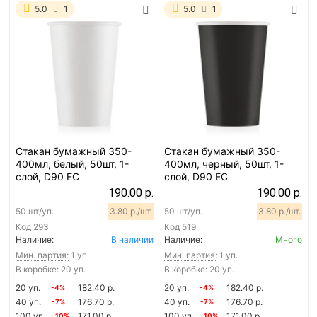
5.0
1
5.0
1
Стакан бумажный 350-
Стакан бумажный 350-
400мл, белый, 50шт, 1-
400мл, черный, 50шт, 1-
слой, D90 EC
слой, D90 EC
190.00 р.
190.00 р.
50 шт/уп.
3.80 р./шт.
50 шт/уп.
3.80 р./шт.
Код
293
Код
519
Наличие:
В наличии
Наличие:
Много
Мин. партия:
1 уп.
Мин. партия:
1 уп.
В коробке: 20 уп.
В коробке: 20 уп.
20 уп.
182.40 р.
20 уп.
182.40 р.
-4%
-4%
40 уп.
176.70 р.
40 уп.
176.70 р.
-7%
-7%
100 уп.
171.00 р.
100 уп.
171.00 р.
-10%
-10%