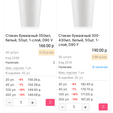
Стакан бумажный 350мл,
Стакан бумажный 300-
белый, 50шт, 1-слой, D90 V
430мл, белый, 50шт, 1-
слой, D90 F
166.00 р.
190.00 р.
50 шт/уп.
3.32 р./шт.
50 шт/уп.
3.80 р./шт.
Код
2356
Наличие:
2
Код
2518
Наличие:
В наличии
Мин. партия:
1 уп.
Мин. партия:
1 уп.
В коробке: 20 уп.
В коробке: 20 уп.
20 уп.
159.36 р.
-4%
20 уп.
182.40 р.
40 уп.
154.38 р.
-4%
-7%
40 уп.
176.70 р.
100 уп.
149.40 р.
-7%
-10%
100 уп.
171.00 р.
200 уп.
146.08 р.
-10%
-12%
200 уп.
167.20 р.
-12%
-
+
-
+