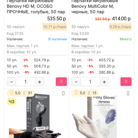
Перчатки нитриловые
Перчатки нитриловые
Benovy HD M, ОСОБО
Benovy MultiColor M,
ПРОЧНЫЕ, голубые, 50 пар
черные, 50 пар
535.50 р.
414.00 р.
531.50 р.
50 пар/уп.
10.71 р./пара
50 пар/уп.
8.28 р./пара
Код
2735
Код
3330
Наличие:
В наличии
Наличие:
Много
Мин. партия:
1 уп.
Мин. партия:
1 уп.
В коробке: 10 уп.
В коробке: 10 уп.
10 уп.
524.79 р.
10 уп.
405.72 р.
-2%
-2%
50 уп.
508.73 р.
50 уп.
393.30 р.
-5%
-5%
100 уп.
492.66 р.
100 уп.
380.88 р.
-8%
-8%
-
+
-
+
5.0
31
5.0
15
ЧЗ