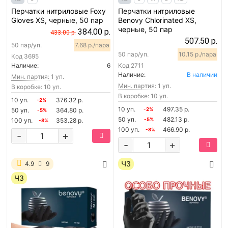
Перчатки нитриловые Foxy
Перчатки нитриловые
Gloves XS, черные, 50 пар
Benovy Chlorinated XS,
черные, 50 пар
384.00 р.
433.00 р.
507.50 р.
50 пар/уп.
7.68 р./пара
50 пар/уп.
10.15 р./пара
Код
3695
Наличие:
6
Код
2711
Наличие:
В наличии
Мин. партия:
1 уп.
Мин. партия:
1 уп.
В коробке: 10 уп.
В коробке: 10 уп.
10 уп.
376.32 р.
-2%
10 уп.
497.35 р.
50 уп.
364.80 р.
-2%
-5%
50 уп.
482.13 р.
100 уп.
353.28 р.
-5%
-8%
100 уп.
466.90 р.
-8%
-
+
-
+
ЧЗ
4.9
9
ЧЗ