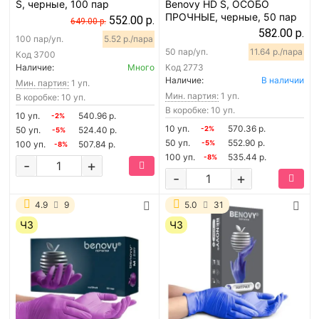
S, черные, 100 пар
Benovy HD S, ОСОБО
ПРОЧНЫЕ, черные, 50 пар
552.00 р.
649.00 р.
582.00 р.
100 пар/уп.
5.52 р./пара
50 пар/уп.
11.64 р./пара
Код
3700
Наличие:
Много
Код
2773
Наличие:
В наличии
Мин. партия:
1 уп.
Мин. партия:
1 уп.
В коробке: 10 уп.
В коробке: 10 уп.
10 уп.
540.96 р.
-2%
10 уп.
570.36 р.
50 уп.
524.40 р.
-2%
-5%
50 уп.
552.90 р.
100 уп.
507.84 р.
-5%
-8%
100 уп.
535.44 р.
-8%
-
+
-
+
4.9
9
5.0
31
ЧЗ
ЧЗ