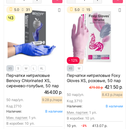
5.0
31
5.0
15
ЧЗ
- 12%
XS
S
M
L
XL
XS
M
Перчатки нитриловые
Перчатки нитриловые Foxy
Benovy Chlorinated XS,
Gloves XS, розовые, 50 пар
сиренево-голубые, 50 пар
421.50 р.
479.00 р.
464.00 р.
50 пар/уп.
8.43 р./пара
50 пар/уп.
9.28 р./пара
Код
3710
Код
2710
Наличие:
В наличии
Наличие:
В наличии
Мин. партия:
1 уп.
Мин. партия:
1 уп.
В коробке: 10 уп.
В коробке: 10 уп.
10 уп.
413.07 р.
-2%