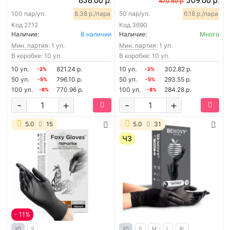
838.00 р.
309.00 р.
470.50 р.
100 пар/уп.
8.38 р./пара
50 пар/уп.
6.18 р./пара
Код
2712
Код
3690
Наличие:
В наличии
Наличие:
Много
Мин. партия:
1 уп.
Мин. партия:
1 уп.
В коробке: 10 уп.
В коробке: 10 уп.
10 уп.
821.24 р.
10 уп.
302.82 р.
-2%
-2%
50 уп.
796.10 р.
50 уп.
293.55 р.
-5%
-5%
100 уп.
770.96 р.
100 уп.
284.28 р.
-8%
-8%
-
+
-
+
5.0
15
5.0
31
ЧЗ
- 11%
XS
S
XS
S
M
L
XL