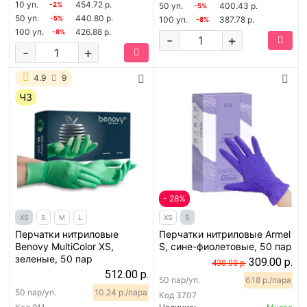
10 уп.
454.72 р.
-2%
50 уп.
400.43 р.
-5%
50 уп.
440.80 р.
-5%
100 уп.
387.78 р.
-8%
100 уп.
426.88 р.
-8%
-
+
-
+
4.9
9
ЧЗ
- 28%
XS
S
M
L
XS
S
Перчатки нитриловые
Перчатки нитриловые Armel
Benovy MultiColor XS,
S, сине-фиолетовые, 50 пар
зеленые, 50 пар
309.00 р.
430.00 р.
512.00 р.
50 пар/уп.
6.18 р./пара
50 пар/уп.
10.24 р./пара
Код
3707