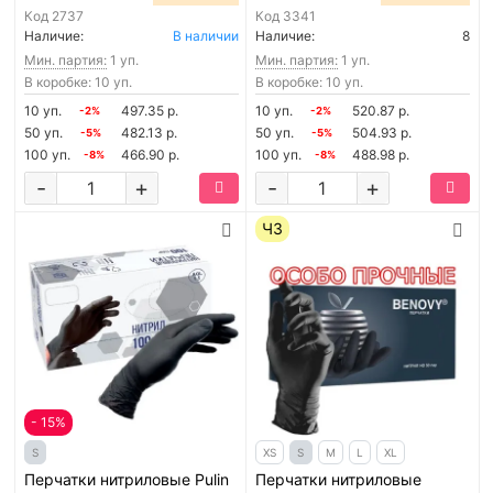
Код
2737
Код
3341
Наличие:
В наличии
Наличие:
8
Мин. партия:
1 уп.
Мин. партия:
1 уп.
В коробке: 10 уп.
В коробке: 10 уп.
10 уп.
497.35 р.
10 уп.
520.87 р.
-2%
-2%
50 уп.
482.13 р.
50 уп.
504.93 р.
-5%
-5%
100 уп.
466.90 р.
100 уп.
488.98 р.
-8%
-8%
-
+
-
+
ЧЗ
- 15%
S
XS
S
M
L
XL
Перчатки нитриловые Pulin
Перчатки нитриловые