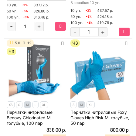
В коробке: 10 уп.
10 уп.
337.12 р.
-2%
10 уп.
437.57 р.
50 уп.
326.80 р.
-2%
-5%
50 уп.
424.18 р.
100 уп.
316.48 р.
-5%
-8%
100 уп.
410.78 р.
-8%
-
+
-
+
ЧЗ
5.0
12
ЧЗ
XS
S
M
L
XL
S
M
XL
Перчатки нитриловые
Перчатки нитриловые Foxy
Benovy Chlorinated M,
Gloves High Risk M, голубые,
голубые, 100 пар
50 пар
838.00 р.
800.00 р.