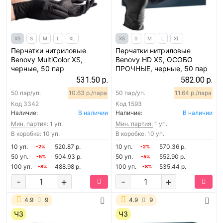
XS
S
M
L
XL
XS
S
M
L
XL
Перчатки нитриловые
Перчатки нитриловые
Benovy MultiColor XS,
Benovy HD XS, ОСОБО
черные, 50 пар
ПРОЧНЫЕ, черные, 50 пар
531.50 р.
582.00 р.
50 пар/уп.
10.63 р./пара
50 пар/уп.
11.64 р./пара
Код
3342
Код
1593
Наличие:
В наличии
Наличие:
В наличии
Мин. партия:
1 уп.
Мин. партия:
1 уп.
В коробке: 10 уп.
В коробке: 10 уп.
10 уп.
520.87 р.
10 уп.
570.36 р.
-2%
-2%
50 уп.
504.93 р.
50 уп.
552.90 р.
-5%
-5%
100 уп.
488.98 р.
100 уп.
535.44 р.
-8%
-8%
-
+
-
+
4.9
9
4.9
9
ЧЗ
ЧЗ