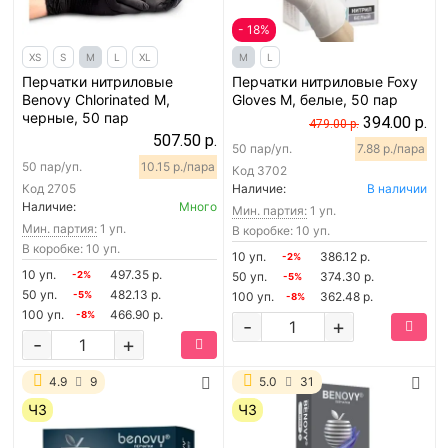
- 18%
XS
S
M
L
XL
M
L
Перчатки нитриловые
Перчатки нитриловые Foxy
Benovy Chlorinated M,
Gloves M, белые, 50 пар
черные, 50 пар
394.00 р.
479.00 р.
507.50 р.
50 пар/уп.
7.88 р./пара
50 пар/уп.
10.15 р./пара
Код
3702
Код
2705
Наличие:
В наличии
Наличие:
Много
Мин. партия:
1 уп.
Мин. партия:
1 уп.
В коробке: 10 уп.
В коробке: 10 уп.
10 уп.
386.12 р.
-2%
10 уп.
497.35 р.
-2%
50 уп.
374.30 р.
-5%
50 уп.
482.13 р.
-5%
100 уп.
362.48 р.
-8%
100 уп.
466.90 р.
-8%
-
+
-
+
4.9
9
5.0
31
ЧЗ
ЧЗ