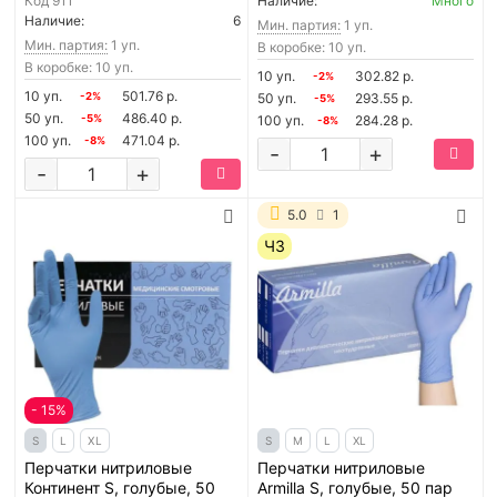
Код
911
Наличие:
Много
Наличие:
6
Мин. партия:
1 уп.
Мин. партия:
1 уп.
В коробке: 10 уп.
В коробке: 10 уп.
10 уп.
302.82 р.
-2%
10 уп.
501.76 р.
-2%
50 уп.
293.55 р.
-5%
50 уп.
486.40 р.
-5%
100 уп.
284.28 р.
-8%
100 уп.
471.04 р.
-8%
-
+
-
+
5.0
1
ЧЗ
- 15%
S
L
XL
S
M
L
XL
Перчатки нитриловые
Перчатки нитриловые
Континент S, голубые, 50
Armilla S, голубые, 50 пар