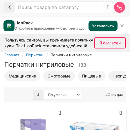
LionPack
✕
Установить
Откройте в приложении — быстрее и удобнее
Пользуясь сайтом, вы принимаете
политику
Я согласен
куки
. Так LionPack становится удобнее 🍪
Главная
Перчатки
Перчатки нитриловые
Перчатки нитриловые
(88)
Медицинские
Смотровые
Пищевые
Неопудр
Фильтры