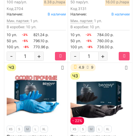
100 пар/уп.
8.38 р./пара
50 пар/уп.
16.00 р./пара
Код
2704
Код
3131
Наличие:
В наличии
Наличие:
В наличии
Мин. партия:
1 уп.
Мин. партия:
1 уп.
В коробке: 10 уп.
В коробке: 10 уп.
10 уп.
821.24 р.
10 уп.
784.00 р.
-2%
-2%
50 уп.
796.10 р.
50 уп.
760.00 р.
-5%
-5%
100 уп.
770.96 р.
100 уп.
736.00 р.
-8%
-8%
-
+
-
+
ЧЗ
4.9
9
ЧЗ
- 22%
XS
S
M
L
XL
XS
S
M
L
XL