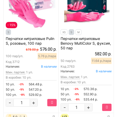
- 15%
S
XS
S
M
Перчатки нитриловые Pulin
Перчатки нитриловые
S, розовые, 100 пар
Benovy MultiColor S, фуксия,
50 пар
576.00 р.
678.00 р.
582.00 р.
100 пар/уп.
5.76 р./пара
50 пар/уп.
11.64 р./пара
Код
3712
Наличие:
В наличии
Код
2763
Наличие:
В наличии
Мин. партия:
1 уп.
Мин. партия:
1 уп.
В коробке: 10 уп.
В коробке: 10 уп.
10 уп.
564.48 р.
-2%
10 уп.
570.36 р.
50 уп.
547.20 р.
-2%
-5%
50 уп.
552.90 р.
100 уп.
529.92 р.
-5%
-8%
100 уп.
535.44 р.
-8%
-
+
-
+
ЧЗ
5.0
1