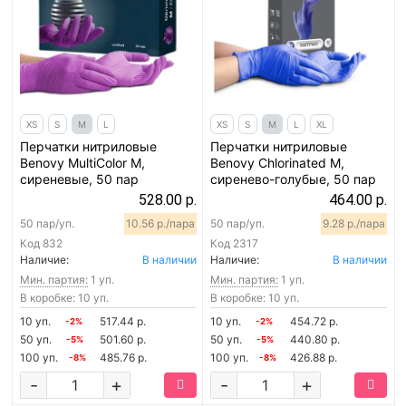
XS
S
M
L
XS
S
M
L
XL
Перчатки нитриловые
Перчатки нитриловые
Benovy MultiColor M,
Benovy Chlorinated M,
сиреневые, 50 пар
сиренево-голубые, 50 пар
528.00 р.
464.00 р.
50 пар/уп.
10.56 р./пара
50 пар/уп.
9.28 р./пара
Код
832
Код
2317
Наличие:
В наличии
Наличие:
В наличии
Мин. партия:
1 уп.
Мин. партия:
1 уп.
В коробке: 10 уп.
В коробке: 10 уп.
10 уп.
517.44 р.
10 уп.
454.72 р.
-2%
-2%
50 уп.
501.60 р.
50 уп.
440.80 р.
-5%
-5%
100 уп.
485.76 р.
100 уп.
426.88 р.
-8%
-8%
-
+
-
+