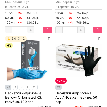
Мин. партия:
1 уп.
Мин. партия:
1 уп.
В коробке: 10 уп.
В коробке: 10 уп.
10 уп.
351.82 р.
10 уп.
752.64 р.
-2%
-2%
50 уп.
341.05 р.
50 уп.
729.60 р.
-5%
-5%
100 уп.
330.28 р.
100 уп.
706.56 р.
-8%
-8%
-
+
-
+
5.0
12
ЧЗ
- 34%
XS
S
M
L
XL
XS
Перчатки нитриловые
Перчатки нитриловые
Benovy Chlorinated XS,
ALLIANCE XS, черные, 50
голубые, 100 пар
пар