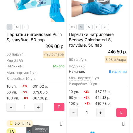
S
M
L
XS
S
M
L
XL
Перчатки нитриловые Pulin
Перчатки нитриловые
S, голубые, 50 пар
Benovy Chlorinated S,
голубые, 50 пар
399.00 р.
446.50 р.
50 пар/уп.
7.98 р./пара
50 пар/уп.
8.93 р./пара
Код
3489
Наличие:
Много
Код
2775
Наличие:
В наличии
Мин. партия:
1 уп.
Мин. партия:
1 уп.
В коробке: 10 уп.
В коробке: 10 уп.
10 уп.
391.02 р.
-2%
10 уп.
437.57 р.
50 уп.
379.05 р.
-2%
-5%
50 уп.
424.18 р.
100 уп.
367.08 р.
-5%
-8%
100 уп.
410.78 р.
-8%
-
+
-
+
5.0
12
ЧЗ