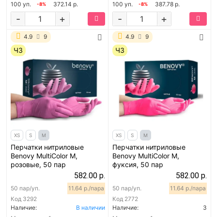
100 уп.
372.14 р.
100 уп.
387.78 р.
-8%
-8%
-
+
-
+
4.9
9
4.9
9
ЧЗ
ЧЗ
XS
S
M
XS
S
M
Перчатки нитриловые
Перчатки нитриловые
Benovy MultiColor M,
Benovy MultiColor M,
розовые, 50 пар
фуксия, 50 пар
582.00 р.
582.00 р.
50 пар/уп.
11.64 р./пара
50 пар/уп.
11.64 р./пара
Код
3292
Код
2772
Наличие:
В наличии
Наличие:
3