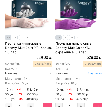
XS
S
M
L
XS
S
M
L
Перчатки нитриловые
Перчатки нитриловые
Benovy MultiColor XS, белые,
Benovy MultiColor XS,
50 пар
сиреневые, 50 пар
529.00 р.
528.00 р.
50 пар/уп.
10.58 р./пара
50 пар/уп.
10.56 р./пара
Код
2709
Код
2764
Наличие:
4
Наличие:
В наличии
Мин. партия:
1 уп.
Мин. партия:
1 уп.
В коробке: 10 уп.
В коробке: 10 уп.
10 уп.
518.42 р.
10 уп.
517.44 р.
-2%
-2%
50 уп.
502.55 р.
50 уп.
501.60 р.
-5%
-5%
100 уп.
486.68 р.
100 уп.
485.76 р.
-8%
-8%
-
+
-
+