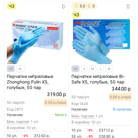
ЧЗ
5.0
5
ЧЗ
XS
XL
XS
S
M
L
XL
Перчатки нитриловые
Перчатки нитриловые Bi-
Zhonghong Pulin XS,
Safe XS, голубые, 50 пар
голубые, 50 пар
344.00 р.
319.00 р.
50 пар/уп.
6.88 р./пара
50 пар/уп.
6.38 р./пара
Код
1424
Код
2872
Наличие:
В наличии
Наличие:
Много
Мин. партия:
1 уп.
Мин. партия:
1 уп.
В коробке: 10 уп.
В коробке: 10 уп.
10 уп.
337.12 р.
-2%
10 уп.
312.62 р.
-2%
50 уп.
326.80 р.
-5%