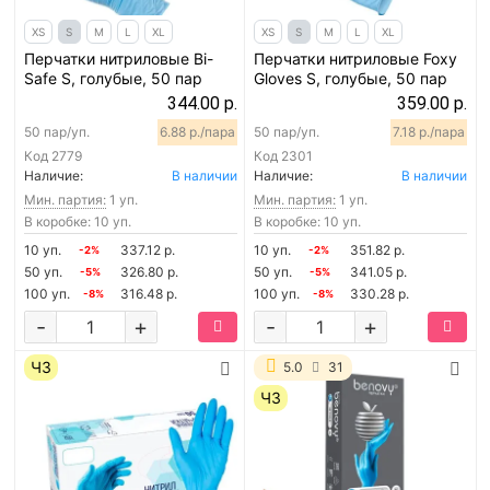
XS
S
M
L
XL
XS
S
M
L
XL
Перчатки нитриловые Bi-
Перчатки нитриловые Foxy
Safe S, голубые, 50 пар
Gloves S, голубые, 50 пар
344.00 р.
359.00 р.
50 пар/уп.
6.88 р./пара
50 пар/уп.
7.18 р./пара
Код
2779
Код
2301
Наличие:
В наличии
Наличие:
В наличии
Мин. партия:
1 уп.
Мин. партия:
1 уп.
В коробке: 10 уп.
В коробке: 10 уп.
10 уп.
337.12 р.
10 уп.
351.82 р.
-2%
-2%
50 уп.
326.80 р.
50 уп.
341.05 р.
-5%
-5%
100 уп.
316.48 р.
100 уп.
330.28 р.
-8%
-8%
-
+
-
+
ЧЗ
5.0
31
ЧЗ