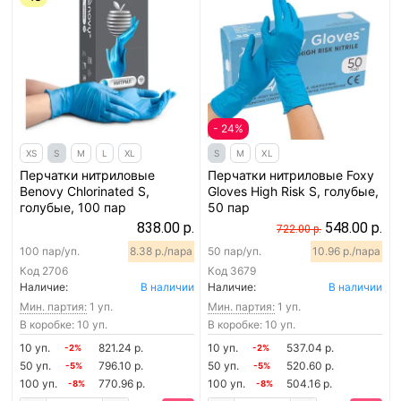
- 24%
XS
S
M
L
XL
S
M
XL
Перчатки нитриловые
Перчатки нитриловые Foxy
Benovy Chlorinated S,
Gloves High Risk S, голубые,
голубые, 100 пар
50 пар
838.00 р.
548.00 р.
722.00 р.
100 пар/уп.
8.38 р./пара
50 пар/уп.
10.96 р./пара
Код
2706
Код
3679
Наличие:
В наличии
Наличие:
В наличии
Мин. партия:
1 уп.
Мин. партия:
1 уп.
В коробке: 10 уп.
В коробке: 10 уп.
10 уп.
821.24 р.
10 уп.
537.04 р.
-2%
-2%
50 уп.
796.10 р.
50 уп.
520.60 р.
-5%
-5%
100 уп.
770.96 р.
100 уп.
504.16 р.
-8%
-8%