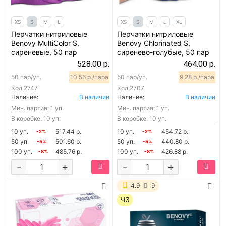
XS
S
M
L
XS
S
M
L
XL
Перчатки нитриловые
Перчатки нитриловые
Benovy MultiColor S,
Benovy Chlorinated S,
сиреневые, 50 пар
сиренево-голубые, 50 пар
528.00 р.
464.00 р.
50 пар/уп.
10.56 р./пара
50 пар/уп.
9.28 р./пара
Код
2747
Код
2707
Наличие:
В наличии
Наличие:
В наличии
Мин. партия:
1 уп.
Мин. партия:
1 уп.
В коробке: 10 уп.
В коробке: 10 уп.
10 уп.
517.44 р.
10 уп.
454.72 р.
-2%
-2%
50 уп.
501.60 р.
50 уп.
440.80 р.
-5%
-5%
100 уп.
485.76 р.
100 уп.
426.88 р.
-8%
-8%
-
+
-
+
4.9
9
ЧЗ