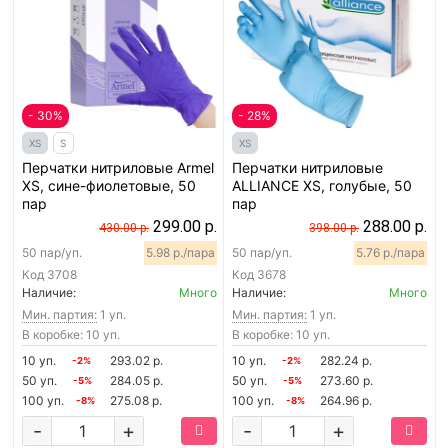
- 30%
- 28%
XS
S
XS
Перчатки нитриловые Armel
Перчатки нитриловые
XS, сине-фиолетовые, 50
ALLIANCE XS, голубые, 50
пар
пар
299.00 р.
288.00 р.
430.00 р.
398.00 р.
50 пар/уп.
5.98 р./пара
50 пар/уп.
5.76 р./пара
Код
3708
Код
3678
Наличие:
Много
Наличие:
Много
Мин. партия:
1 уп.
Мин. партия:
1 уп.
В коробке: 10 уп.
В коробке: 10 уп.
10 уп.
293.02 р.
10 уп.
282.24 р.
-2%
-2%
50 уп.
284.05 р.
50 уп.
273.60 р.
-5%
-5%
100 уп.
275.08 р.
100 уп.
264.96 р.
-8%
-8%
-
+
-
+