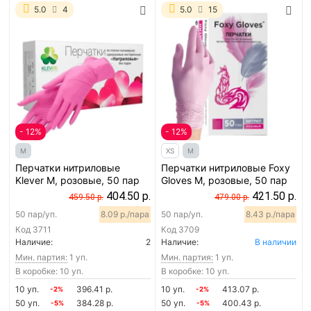
5.0
4
5.0
15
- 12%
- 12%
M
XS
M
Перчатки нитриловые
Перчатки нитриловые Foxy
Klever M, розовые, 50 пар
Gloves M, розовые, 50 пар
404.50 р.
421.50 р.
459.50 р.
479.00 р.
50 пар/уп.
8.09 р./пара
50 пар/уп.
8.43 р./пара
Код
3711
Код
3709
Наличие:
2
Наличие:
В наличии
Мин. партия:
1 уп.
Мин. партия:
1 уп.
В коробке: 10 уп.
В коробке: 10 уп.
10 уп.
396.41 р.
10 уп.
413.07 р.
-2%
-2%
50 уп.
384.28 р.
50 уп.
400.43 р.
-5%
-5%