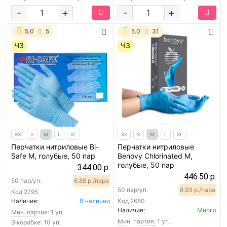
-
+
-
+
5.0
5
5.0
31
ЧЗ
ЧЗ
XS
S
M
L
XL
XS
S
M
L
XL
Перчатки нитриловые Bi-
Перчатки нитриловые
Safe M, голубые, 50 пар
Benovy Chlorinated M,
голубые, 50 пар
344.00 р.
446.50 р.
50 пар/уп.
6.88 р./пара
50 пар/уп.
8.93 р./пара
Код
2795
Наличие:
В наличии
Код
2680
Наличие:
Много
Мин. партия:
1 уп.
Мин. партия:
1 уп.
В коробке: 10 уп.