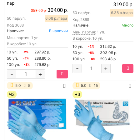
пар
319.00 р.
304.00 р.
358.00 р.
50 пар/уп.
6.38 р./пара
50 пар/уп.
6.08 р./пара
Код
2868
Код
3688
Наличие:
Много
Наличие:
В наличии
Мин. партия:
1 уп.
Мин. партия:
1 уп.
В коробке: 10 уп.
В коробке: 10 уп.
10 уп.
312.62 р.
-2%
10 уп.
297.92 р.
-2%
50 уп.
303.05 р.
-5%
50 уп.
288.80 р.
-5%
100 уп.
293.48 р.
-8%
100 уп.
279.68 р.
-8%
-
+
-
+
5.0
5
5.0
15
ЧЗ
ЧЗ