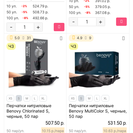
10 уп.
391.02 р.
-2%
10 уп.
524.79 р.
-2%
50 уп.
379.05 р.
-5%
50 уп.
508.73 р.
-5%
100 уп.
367.08 р.
-8%
100 уп.
492.66 р.
-8%
-
+
-
+
5.0
31
4.9
9
ЧЗ
ЧЗ
XS
S
M
L
XL
XS
S
M
L
XL
Перчатки нитриловые
Перчатки нитриловые
Benovy Chlorinated S,
Benovy MultiColor S, черные,
черные, 50 пар
50 пар
507.50 р.
531.50 р.
50 пар/уп.
10.15 р./пара
50 пар/уп.
10.63 р./пара