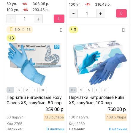
50 уп.
303.05 р.
-5%
100 уп.
316.48 р.
-8%
100 уп.
293.48 р.
-8%
-
+
-
+
ЧЗ
5.0
15
ЧЗ
XS
S
M
L
XL
XS
S
M
L
XL
Перчатки нитриловые Foxy
Перчатки нитриловые Pulin
Gloves XS, голубые, 50 пар
XS, голубые, 100 пар
359.00 р.
768.00 р.
50 пар/уп.
7.18 р./пара
100 пар/уп.
7.68 р./пара
Код
2765
Код
2260
Наличие:
В наличии
Наличие:
В наличии