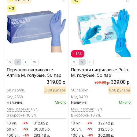
ЧЗ
- 18%
S
M
L
XL
S
M
L
Перчатки нитриловые
Перчатки нитриловые Pulin
Armilla M, голубые, 50 пар
M, голубые, 50 пар
319.00 р.
329.00 р.
399.00 р.
50 пар/уп.
6.38 р./пара
50 пар/уп.
6.58 р./пара
Код
2869
Код
3490
Наличие:
Много
Наличие:
Много
Мин. партия:
1 уп.
Мин. партия:
1 уп.
В коробке: 10 уп.
В коробке: 10 уп.
10 уп.
312.62 р.
10 уп.
322.42 р.
-2%
-2%
50 уп.
303.05 р.
50 уп.
312.55 р.
-5%
-5%
100 уп.
293.48 р.
100 уп.
302.68 р.
-8%
-8%