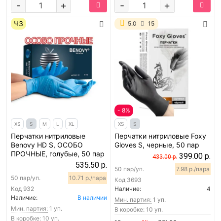
-
+
-
+
ЧЗ
5.0
15
- 8%
XS
S
M
L
XL
XS
S
Перчатки нитриловые
Перчатки нитриловые Foxy
Benovy HD S, ОСОБО
Gloves S, черные, 50 пар
ПРОЧНЫЕ, голубые, 50 пар
399.00 р.
433.00 р.
535.50 р.
50 пар/уп.
7.98 р./пара
50 пар/уп.
10.71 р./пара
Код
3693
Код
932
Наличие:
4
Наличие:
В наличии
Мин. партия:
1 уп.
Мин. партия:
1 уп.
В коробке: 10 уп.
В коробке: 10 уп.