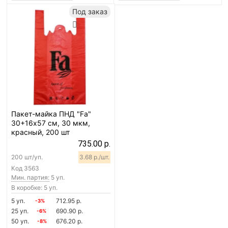
Под заказ
Пакет-майка ПНД "Fa"
30+16х57 см, 30 мкм,
красный, 200 шт
735.00 р.
200 шт/уп.
3.68 р./шт.
Код
3563
Мин. партия:
5 уп.
В коробке: 5 уп.
5 уп.
712.95 р.
-3%
25 уп.
690.90 р.
-6%
50 уп.
676.20 р.
-8%