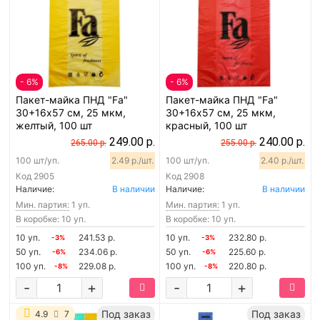
- 6%
- 6%
Пакет-майка ПНД "Fa"
Пакет-майка ПНД "Fa"
30+16х57 см, 25 мкм,
30+16х57 см, 25 мкм,
желтый, 100 шт
красный, 100 шт
249.00 р.
240.00 р.
265.00 р.
255.00 р.
100 шт/уп.
2.49 р./шт.
100 шт/уп.
2.40 р./шт.
Код
2905
Код
2908
Наличие:
В наличии
Наличие:
В наличии
Мин. партия:
1 уп.
Мин. партия:
1 уп.
В коробке: 10 уп.
В коробке: 10 уп.
10 уп.
241.53 р.
10 уп.
232.80 р.
-3%
-3%
50 уп.
234.06 р.
50 уп.
225.60 р.
-6%
-6%
100 уп.
229.08 р.
100 уп.
220.80 р.
-8%
-8%
-
+
-
+
Под заказ
Под заказ
4.9
7