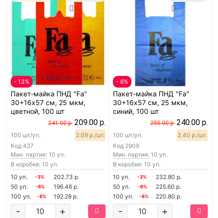
- 13%
- 6%
Пакет-майка ПНД "Fa"
Пакет-майка ПНД "Fa"
30+16х57 см, 25 мкм,
30+16х57 см, 25 мкм,
цветной, 100 шт
синий, 100 шт
209.00 р.
240.00 р.
241.00 р.
255.00 р.
100 шт/уп.
2.09 р./шт.
100 шт/уп.
2.40 р./шт.
Код
427
Код
2909
Мин. партия:
10 уп.
Мин. партия:
10 уп.
В коробке: 10 уп.
В коробке: 10 уп.
10 уп.
202.73 р.
10 уп.
232.80 р.
-3%
-3%
50 уп.
196.46 р.
50 уп.
225.60 р.
-6%
-6%
100 уп.
192.28 р.
100 уп.
220.80 р.
-8%
-8%
-
+
-
+