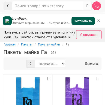
LionPack
✕
Установить
Откройте в приложении — быстрее и удобнее
Пользуясь сайтом, вы принимаете
политику
Я согласен
куки
. Так LionPack становится удобнее 🍪
Главная
Пакеты
Пакеты-майки
Fa
Пакеты майка Fa
(4)
Фильтры