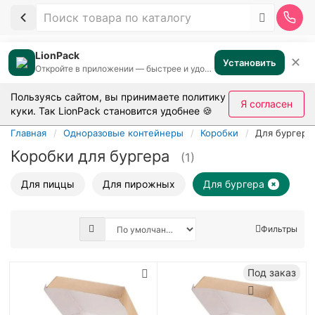
LionPack
✕
Установить
Откройте в приложении — быстрее и удобнее
Пользуясь сайтом, вы принимаете
политику
Я согласен
куки
. Так LionPack становится удобнее 🍪
Главная
Одноразовые контейнеры
Коробки
Для бургера
Коробки для бургера
(1)
Для пиццы
Для пирожных
Для бургера
Фильтры
Под заказ