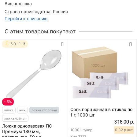
Вид:
крышка
Страна производства:
Россия
Перейти к описанию
C этим товаром покупают
5.0
3
- 5%
Соль порционная в стиках по
вилка
нож
ложка столовая
1 г, 1000 шт
ложка чайная
318.00 р.
Ложка одноразовая ПС
1000 шт/кор.
0.32 р./шт.
Премиум 180 мм,
прозрачная, 50 шт
Код
2217