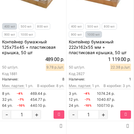
400 мл
500 мл
800 мл
400 мл
500 мл
800 мл
900 мл
1000 мл
900 мл
1000 мл
Контейнер бумажный
Контейнер бумажный
125х75х45 + пластиковая
222х162х55 мм +
крышка, 50 шт
пластиковая крышка, 50 шт
489.00 р.
1 119.00 р.
50 шт/уп.
9.78 р./шт.
50 шт/уп.
22.38 р./шт.
Код
1881
Код
2827
Наличие:
8
Наличие:
1
Мин. партия:
1 уп.
В коробке: 8 уп.
Мин. партия:
1 уп.
В коробке: 3 уп.
8 уп.
469.44 р.
3 уп.
1074.24 р.
-4%
-4%
32 уп.
454.77 р.
12 уп.
1040.67 р.
-7%
-7%
64 уп.
440.10 р.
24 уп.
1007.10 р.
-10%
-10%
-
+
-
+