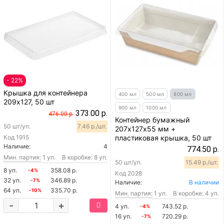
- 22%
Крышка для контейнера
400 мл
500 мл
800 мл
209х127, 50 шт
900 мл
1000 мл
373.00 р.
476.00 р.
Контейнер бумажный
50 шт/уп.
7.46 р./шт.
207х127х55 мм +
Код
1915
пластиковая крышка, 50 шт
Наличие:
4
774.50 р.
Мин. партия:
1 уп.
В коробке: 8 уп.
50 шт/уп.
15.49 р./шт.
8 уп.
358.08 р.
-4%
Код
2028
32 уп.
346.89 р.
-7%
Наличие:
В наличии
64 уп.
335.70 р.
-10%
Мин. партия:
1 уп.
В коробке: 4 уп.
-
+
4 уп.
743.52 р.
-4%
16 уп.
720.29 р.
-7%