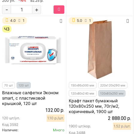
200 уп.
92.25 р.
-10%
-
+
4.0
1
5.0
1
ЧЗ
70 шт
120 шт
150х95х300 мм
220х120х290 мм
Влажные салфетки Эконом
120х80х240 мм
120х80х250 мм
smart, с пластиковой
Крафт пакет бумажный
крышкой, 120 шт
120х80х250 мм, 70г/м2,
132.00 р.
коричневый, 1900 шт
2 888.00 р.
120 шт/уп.
1.10 р./шт.
Код
3592
1900 шт/кор.
1.52 р./шт.
Наличие:
Много
Код
3488