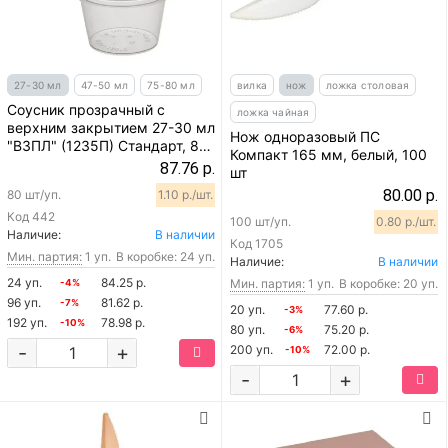
27-30 мл
47-50 мл
75-80 мл
вилка
нож
ложка столовая
Соусник прозрачный с
ложка чайная
верхним закрытием 27-30 мл
Нож одноразовый ПС
"ВЗПЛ" (1235П) Стандарт, 80
Компакт 165 мм, белый, 100
шт
87.76 р.
шт
80.00 р.
80 шт/уп.
1.10 р./шт.
Код
442
100 шт/уп.
0.80 р./шт.
Наличие:
В наличии
Код
1705
Мин. партия:
1 уп.
В коробке: 24 уп.
Наличие:
В наличии
24 уп.
84.25 р.
Мин. партия:
1 уп.
В коробке: 20 уп.
-4%
96 уп.
81.62 р.
-7%
20 уп.
77.60 р.
-3%
192 уп.
78.98 р.
-10%
80 уп.
75.20 р.
-6%
-
+
200 уп.
72.00 р.
-10%
-
+