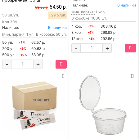
Наличие:
В наличии
64.50 р.
68.00 р.
Мин. партия:
1 кор.
50 шт/уп.
1.29 р./шт.
В коробке: 1000 шт.
Код
309
4 кор.
308.46 р.
-3%
Наличие:
В наличии
8 кор.
298.92 р.
-6%
Мин. партия:
1 уп.
В коробке: 50 уп.
12 кор.
292.56 р.
-8%
50 уп.
62.57 р.
-3%
-
+
200 уп.
60.63 р.
-6%
500 уп.
58.05 р.
-10%
-
+