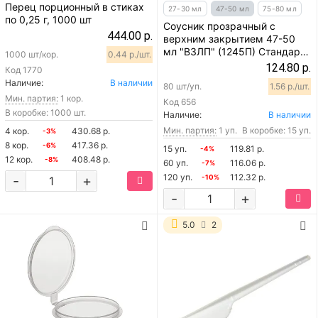
Перец порционный в стиках
27-30 мл
47-50 мл
75-80 мл
по 0,25 г, 1000 шт
Соусник прозрачный с
444.00 р.
верхним закрытием 47-50
мл "ВЗЛП" (1245П) Стандарт,
1000 шт/кор.
0.44 р./шт.
80 шт
124.80 р.
Код
1770
Наличие:
В наличии
80 шт/уп.
1.56 р./шт.
Мин. партия:
1 кор.
Код
656
В коробке: 1000 шт.
Наличие:
В наличии
Мин. партия:
1 уп.
В коробке: 15 уп.
4 кор.
430.68 р.
-3%
8 кор.
417.36 р.
-6%
15 уп.
119.81 р.
-4%
12 кор.
408.48 р.
-8%
60 уп.
116.06 р.
-7%
120 уп.
112.32 р.
-
+
-10%
-
+
5.0
2