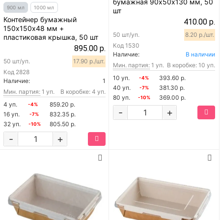
бумажная 90х50х130 мм, 50
900 мл
1000 мл
шт
Контейнер бумажный
410.00 р.
150х150х48 мм +
50 шт/уп.
8.20 р./шт.
пластиковая крышка, 50 шт
Код
1530
895.00 р.
Наличие:
В наличии
50 шт/уп.
17.90 р./шт.
Мин. партия:
1 уп.
В коробке: 10 уп.
Код
2828
10 уп.
393.60 р.
-4%
Наличие:
1
40 уп.
381.30 р.
-7%
Мин. партия:
1 уп.
В коробке: 4 уп.
80 уп.
369.00 р.
-10%
4 уп.
859.20 р.
-4%
-
+
16 уп.
832.35 р.
-7%
32 уп.
805.50 р.
-10%
-
+