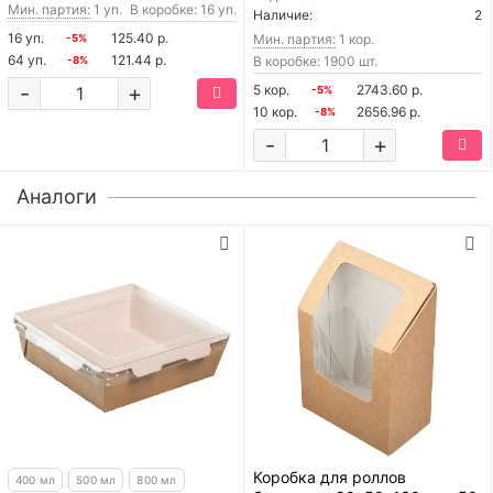
Мин. партия:
1 уп.
В коробке: 16 уп.
Наличие:
2
16 уп.
125.40 р.
Мин. партия:
1 кор.
-5%
64 уп.
121.44 р.
В коробке: 1900 шт.
-8%
-
+
5 кор.
2743.60 р.
-5%
10 кор.
2656.96 р.
-8%
-
+
Аналоги
Коробка для роллов
400 мл
500 мл
800 мл