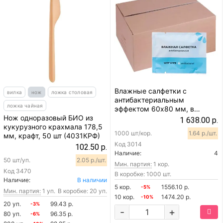
Влажные салфетки с
вилка
нож
ложка столовая
антибактериальным
ложка чайная
эффектом 60х80 мм, в
Нож одноразовый БИО из
индивидуальной упаковке,
1 638.00 р.
кукурузного крахмала 178,5
1000 шт
1000 шт/кор.
1.64 р./шт.
мм, крафт, 50 шт (4031КРФ)
Код
3014
102.50 р.
Наличие:
4
50 шт/уп.
2.05 р./шт.
Мин. партия:
1 кор.
Код
3470
В коробке: 1000 шт.
Наличие:
В наличии
5 кор.
1556.10 р.
-5%
Мин. партия:
1 уп.
В коробке: 20 уп.
10 кор.
1474.20 р.
-10%
20 уп.
99.43 р.
-3%
-
+
80 уп.
96.35 р.
-6%