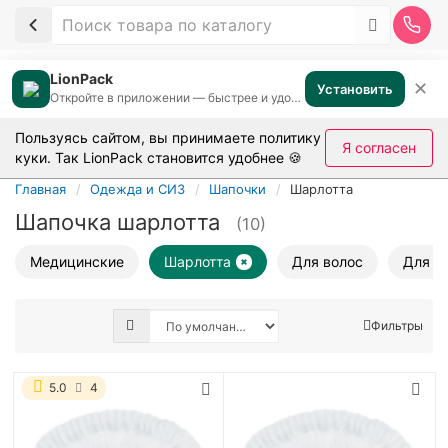
LionPack
✕
Установить
Откройте в приложении — быстрее и удобнее
Пользуясь сайтом, вы принимаете
политику
Я согласен
куки
. Так LionPack становится удобнее 🍪
Главная
Одежда и СИЗ
Шапочки
Шарлотта
Шапочка шарлотта
(10)
Медицинские
Шарлотта
Для волос
Для д
Фильтры
5.0
4