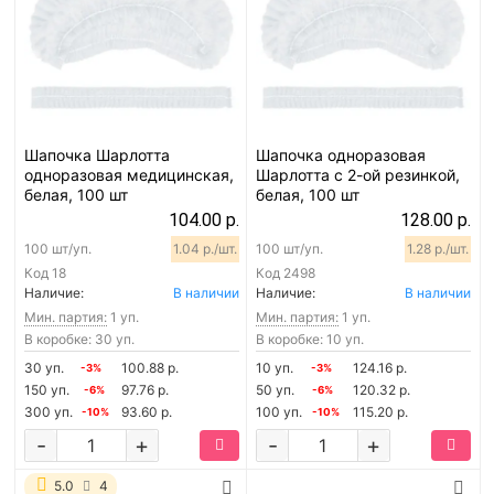
Шапочка Шарлотта
Шапочка одноразовая
одноразовая медицинская,
Шарлотта с 2-ой резинкой,
белая, 100 шт
белая, 100 шт
104.00 р.
128.00 р.
100 шт/уп.
1.04 р./шт.
100 шт/уп.
1.28 р./шт.
Код
18
Код
2498
Наличие:
В наличии
Наличие:
В наличии
Мин. партия:
1 уп.
Мин. партия:
1 уп.
В коробке: 30 уп.
В коробке: 10 уп.
30 уп.
100.88 р.
10 уп.
124.16 р.
-3%
-3%
150 уп.
97.76 р.
50 уп.
120.32 р.
-6%
-6%
300 уп.
93.60 р.
100 уп.
115.20 р.
-10%
-10%
-
+
-
+
5.0
4