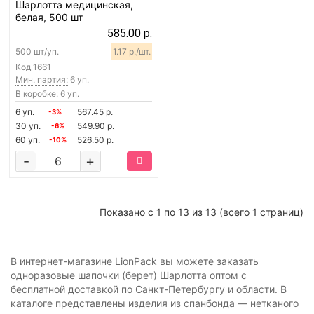
Шарлотта медицинская,
белая, 500 шт
585.00 р.
500 шт/уп.
1.17 р./шт.
Код
1661
Мин. партия:
6 уп.
В коробке: 6 уп.
6 уп.
567.45 р.
-3%
30 уп.
549.90 р.
-6%
60 уп.
526.50 р.
-10%
-
+
Показано с 1 по 13 из 13 (всего 1 страниц)
В интернет-магазине LionPack вы можете заказать
одноразовые шапочки (берет) Шарлотта оптом с
бесплатной доставкой по Санкт-Петербургу и области. В
каталоге представлены изделия из спанбонда — нетканого