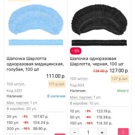
- 8%
Шапочка Шарлотта
Шапочка одноразовая
одноразовая медицинская,
Шарлотта, черная, 100 шт
голубая, 100 шт
127.00 р.
138.00 р.
111.00 р.
100 шт/уп.
1.27 р./шт.
100 шт/уп.
1.11 р./шт.
Код
934
Код
2251
Наличие:
Много
Наличие:
В наличии
Мин. партия:
1 уп.
Мин. партия:
1 уп.
В коробке: 10 уп.
В коробке: 30 уп.
10 уп.
123.19 р.
-3%
30 уп.
107.67 р.
-3%
50 уп.
119.38 р.
-6%
150 уп.
104.34 р.
-6%
100 уп.
114.30 р.
-10%
300 уп.
99.90 р.
-10%
-
+