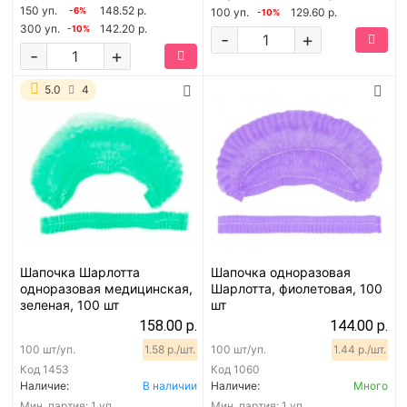
150 уп.
148.52 р.
-6%
100 уп.
129.60 р.
-10%
300 уп.
142.20 р.
-10%
-
+
-
+
5.0
4
Шапочка Шарлотта
Шапочка одноразовая
одноразовая медицинская,
Шарлотта, фиолетовая, 100
зеленая, 100 шт
шт
158.00 р.
144.00 р.
100 шт/уп.
1.58 р./шт.
100 шт/уп.
1.44 р./шт.
Код
1453
Код
1060
Наличие:
В наличии
Наличие:
Много
Мин. партия:
1 уп.
Мин. партия:
1 уп.