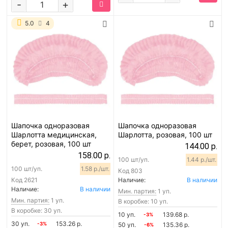
-
+
5.0
4
Шапочка одноразовая
Шапочка одноразовая
Шарлотта медицинская,
Шарлотта, розовая, 100 шт
берет, розовая, 100 шт
144.00 р.
158.00 р.
100 шт/уп.
1.44 р./шт.
100 шт/уп.
1.58 р./шт.
Код
803
Код
2621
Наличие:
В наличии
Наличие:
В наличии
Мин. партия:
1 уп.
Мин. партия:
1 уп.
В коробке: 10 уп.
В коробке: 30 уп.
10 уп.
139.68 р.
-3%
30 уп.
153.26 р.
-3%
50 уп.
135.36 р.
-6%