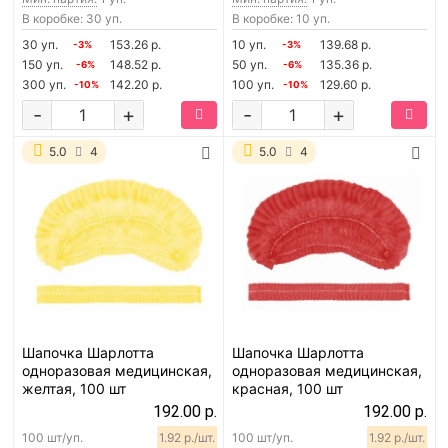
В коробке: 30 уп.
В коробке: 10 уп.
30 уп.
153.26 р.
10 уп.
139.68 р.
-3%
-3%
150 уп.
148.52 р.
50 уп.
135.36 р.
-6%
-6%
300 уп.
142.20 р.
100 уп.
129.60 р.
-10%
-10%
-
+
-
+
5.0
4
5.0
4
Шапочка Шарлотта
Шапочка Шарлотта
одноразовая медицинская,
одноразовая медицинская,
желтая, 100 шт
красная, 100 шт
192.00 р.
192.00 р.
100 шт/уп.
1.92 р./шт.
100 шт/уп.
1.92 р./шт.