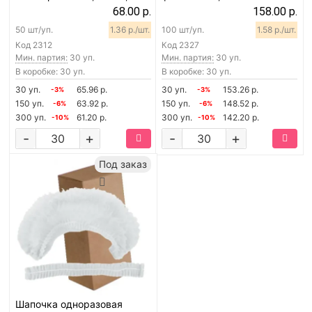
шт
68.00 р.
158.00 р.
50 шт/уп.
1.36 р./шт.
100 шт/уп.
1.58 р./шт.
Код
2312
Код
2327
Мин. партия:
30 уп.
Мин. партия:
30 уп.
В коробке: 30 уп.
В коробке: 30 уп.
30 уп.
65.96 р.
30 уп.
153.26 р.
-3%
-3%
150 уп.
63.92 р.
150 уп.
148.52 р.
-6%
-6%
300 уп.
61.20 р.
300 уп.
142.20 р.
-10%
-10%
-
+
-
+
Под заказ
Шапочка одноразовая