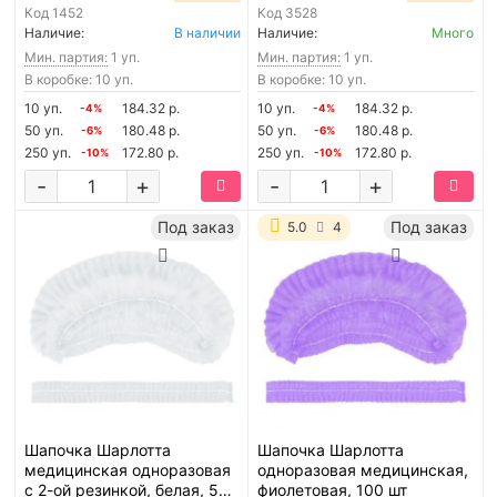
Код
1452
Код
3528
Наличие:
В наличии
Наличие:
Много
Мин. партия:
1 уп.
Мин. партия:
1 уп.
В коробке: 10 уп.
В коробке: 10 уп.
10 уп.
184.32 р.
10 уп.
184.32 р.
-4%
-4%
50 уп.
180.48 р.
50 уп.
180.48 р.
-6%
-6%
250 уп.
172.80 р.
250 уп.
172.80 р.
-10%
-10%
-
+
-
+
Под заказ
Под заказ
5.0
4
Шапочка Шарлотта
Шапочка Шарлотта
медицинская одноразовая
одноразовая медицинская,
с 2-ой резинкой, белая, 50
фиолетовая, 100 шт