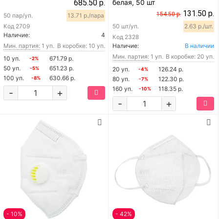
685.50 р.
белая, 50 шт
131.50 р.
154.50 р.
50 пар/уп.
13.71 р./пара
Код
2709
50 шт/уп.
2.63 р./шт.
Наличие:
4
Код
2328
Мин. партия:
1 уп.
В коробке: 10 уп.
Наличие:
В наличии
Мин. партия:
1 уп.
В коробке: 20 уп.
10 уп.
671.79 р.
-2%
50 уп.
651.23 р.
-5%
20 уп.
126.24 р.
-4%
100 уп.
630.66 р.
-8%
80 уп.
122.30 р.
-7%
160 уп.
118.35 р.
-10%
-
+
-
+
- 10%
- 42%