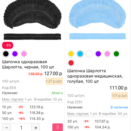
- 8%
Шапочка одноразовая
Шарлотта, черная, 100 шт
Шапочка Шарлотта
127.00 р.
138.00 р.
одноразовая медицинская,
голубая, 100 шт
100 шт/уп.
1.27 р./шт.
111.00 р.
Код
934
Наличие:
Много
100 шт/уп.
1.11 р./шт.
Мин. партия:
1 уп.
В коробке: 10 уп.
Код
2251
10 уп.
123.19 р.
Наличие:
В наличии
-3%
50 уп.
119.38 р.
-6%
Мин. партия:
1 уп.
В коробке: 30 уп.
100 уп.
114.30 р.
-10%
30 уп.
107.67 р.
-3%
-
+
150 уп.
104.34 р.
-6%