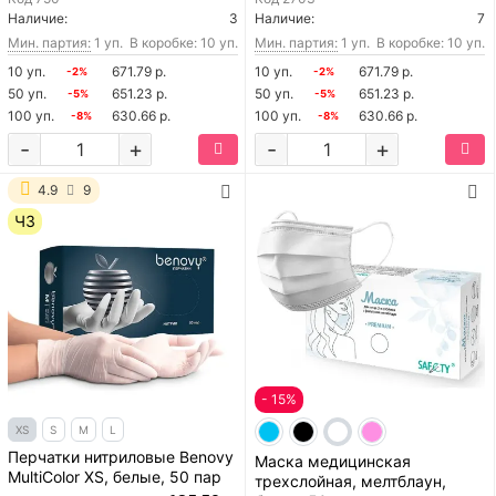
Наличие:
3
Наличие:
7
Мин. партия:
1 уп.
В коробке: 10 уп.
Мин. партия:
1 уп.
В коробке: 10 уп.
10 уп.
671.79 р.
10 уп.
671.79 р.
-2%
-2%
50 уп.
651.23 р.
50 уп.
651.23 р.
-5%
-5%
100 уп.
630.66 р.
100 уп.
630.66 р.
-8%
-8%
-
+
-
+
4.9
9
ЧЗ
- 15%
XS
S
M
L
Перчатки нитриловые Benovy
Маска медицинская
MultiColor XS, белые, 50 пар
трехслойная, мелтблаун,