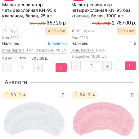
Маска-респиратор
Маска-респиратор
четырехслойная KN-95 с
четырехслойная KN-95 без
клапаном, белая, 25 шт
клапана, белая, 1000 шт
357.25 р.
2 787.00 р.
397.00 р.
4 810.00 р.
25 шт/уп.
14.29 р./шт.
1000 шт/кор.
2.79 р./шт.
Код
2222
Код
2223
Наличие:
В наличии
Наличие:
5
Мин. партия:
1 уп.
В коробке: 40 уп.
Мин. партия:
1 кор.
В коробке: 1000 шт.
40 уп.
303.66 р.
-15%
-
+
-
+
Аналоги
5.0
4
5.0
4