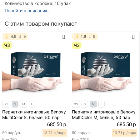
Количество в коробке:
10 упак
Перейти к описанию
C этим товаром покупают
4.9
9
4.9
9
ЧЗ
ЧЗ
XS
S
M
L
XS
S
M
L
Перчатки нитриловые Benovy
Перчатки нитриловые Benovy
MultiColor S, белые, 50 пар
MultiColor M, белые, 50 пар
685.50 р.
685.50 р.
50 пар/уп.
13.71 р./пара
50 пар/уп.
13.71 р./пара
Код
750
Код
2703