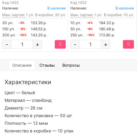
Код
1453
Код
1452
Наличие:
В наличии
Наличие:
В наличии
Мин. партия:
1 уп.
В коробке: 30 уп.
Мин. партия:
1 уп.
В коробке: 10 уп.
30 уп.
153.26 р.
10 уп.
184.32 р.
-3%
-4%
150 уп.
148.52 р.
50 уп.
180.48 р.
-6%
-6%
300 уп.
142.20 р.
250 уп.
172.80 р.
-10%
-10%
-
+
-
+
Описание
Отзывы
Вопросы
Характеристики
Цвет
— белый
Материал
— спанбонд
Диаметр
— 26 см
Количество в упаковке
— 50 шт
Плотность
— 12 мкм
Количество в коробке
— 10 упак