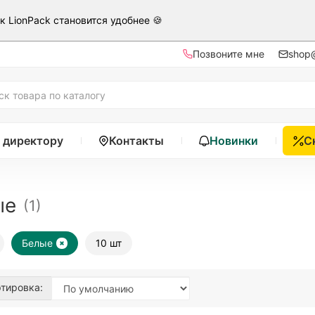
ак LionPack становится удобнее 🍪
Позвоните мне
shop@
 директору
Контакты
Новинки
С
ые
(1)
Белые
10 шт
тировка: