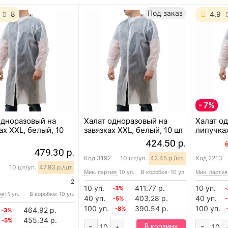
Под заказ
8
4.9
- 7%
одноразовый на
Халат одноразовый на
Халат о
ах XXL, белый, 10
завязках XXL, белый, 10 шт
липучках
424.50 р.
479.30 р.
Код
3192
10 шт/уп.
42.45 р./шт.
Код
2213
10 шт/уп.
47.93 р./шт.
Мин. партия:
10 уп.
В коробке: 10 уп.
Мин. партия
2
10 уп.
411.77 р.
10 уп.
-3%
ия:
1 уп.
В коробке: 10 уп.
40 уп.
403.28 р.
40 уп.
-5%
100 уп.
390.54 р.
100 уп.
-8%
464.92 р.
-3%
455.34 р.
-5%
-
-
В корзину
+