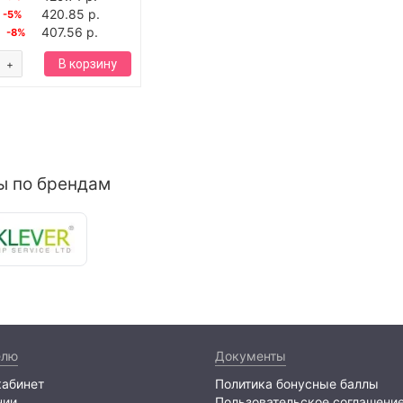
420.85 р.
-5%
407.56 р.
-8%
В корзину
+
ы по брендам
елю
Документы
кабинет
Политика бонусные баллы
нии
Пользовательское соглашени