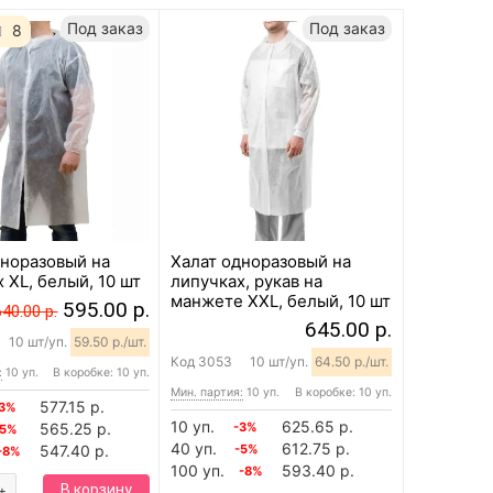
Под заказ
Под заказ
8
дноразовый на
Халат одноразовый на
 XL, белый, 10 шт
липучках, рукав на
манжете XXL, белый, 10 шт
595.00 р.
640.00 р.
645.00 р.
10 шт/уп.
59.50 р./шт.
Код
3053
10 шт/уп.
64.50 р./шт.
:
10 уп.
В коробке: 10 уп.
Мин. партия:
10 уп.
В коробке: 10 уп.
577.15 р.
-3%
10 уп.
625.65 р.
565.25 р.
-3%
-5%
40 уп.
612.75 р.
547.40 р.
-5%
-8%
100 уп.
593.40 р.
-8%
В корзину
+