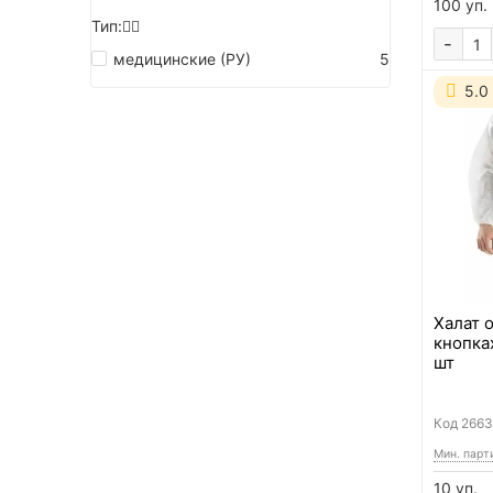
100 уп.
Тип:
-
медицинские (РУ)
5
5.0
Халат 
кнопка
шт
Код
2663
Мин. парт
10 уп.