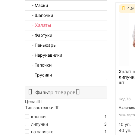
- Маски
4.9
- Шапочки
- Халаты
- Фартуки
- Пеньюары
- Нарукавники
- Тапочки
Халат 
- Трусики
липучк
шт
Фильтр товаров
Код
76
Цена:
Тип застежки:
Наличие:
Мин. парт
кнопки
1
липучки
3
10 уп.
40 уп.
на завязке
1