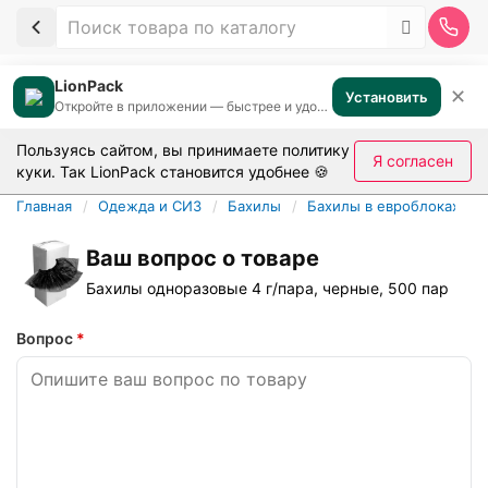
LionPack
✕
Установить
Откройте в приложении — быстрее и удобнее
Пользуясь сайтом, вы принимаете
политику
Я согласен
куки
. Так LionPack становится удобнее 🍪
Главная
Одежда и СИЗ
Бахилы
Бахилы в евроблоках
Ваш вопрос о товаре
Бахилы одноразовые 4 г/пара, черные, 500 пар
Вопрос
*