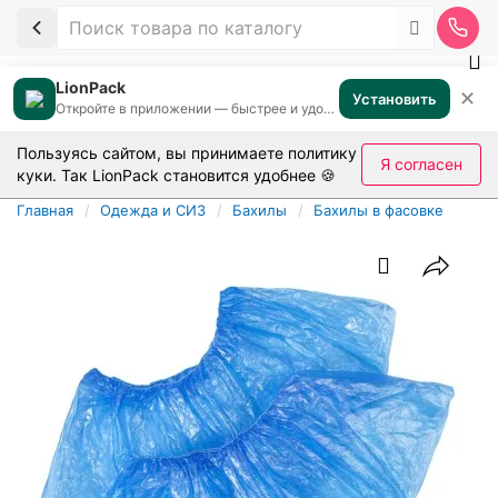
LionPack
✕
Установить
Откройте в приложении — быстрее и удобнее
Пользуясь сайтом, вы принимаете
политику
Я согласен
куки
. Так LionPack становится удобнее 🍪
Главная
Одежда и СИЗ
Бахилы
Бахилы в фасовке