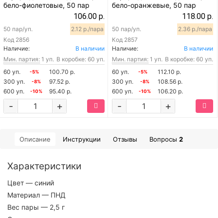
бело-фиолетовые, 50 пар
бело-оранжевые, 50 пар
106.00 р.
118.00 р.
50 пар/уп.
2.12 р./пара
50 пар/уп.
2.36 р./пара
Код
2856
Код
2857
Наличие:
В наличии
Наличие:
В наличии
Мин. партия:
1 уп.
В коробке: 60 уп.
Мин. партия:
1 уп.
В коробке: 60 уп.
60 уп.
100.70 р.
60 уп.
112.10 р.
-5%
-5%
300 уп.
97.52 р.
300 уп.
108.56 р.
-8%
-8%
600 уп.
95.40 р.
600 уп.
106.20 р.
-10%
-10%
-
+
-
+
Описание
Инструкции
Отзывы
Вопросы
2
Характеристики
Цвет
— синий
Материал
— ПНД
Вес пары
— 2,5 г