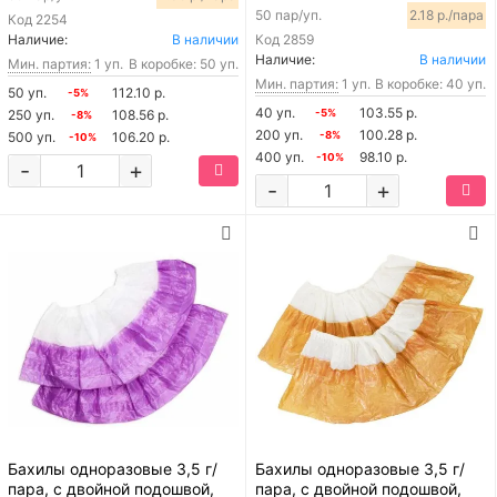
50 пар/уп.
2.18 р./пара
Код
2254
Наличие:
В наличии
Код
2859
Наличие:
В наличии
Мин. партия:
1 уп.
В коробке: 50 уп.
Мин. партия:
1 уп.
В коробке: 40 уп.
50 уп.
112.10 р.
-5%
40 уп.
103.55 р.
250 уп.
108.56 р.
-5%
-8%
200 уп.
100.28 р.
500 уп.
106.20 р.
-8%
-10%
400 уп.
98.10 р.
-10%
-
+
-
+
Бахилы одноразовые 3,5 г/
Бахилы одноразовые 3,5 г/
пара, с двойной подошвой,
пара, с двойной подошвой,