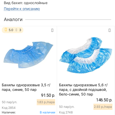
Вид бахил:
однослойные
Перейти к описанию
Аналоги
5.0
3
Бахилы одноразовые 3,5 г/
Бахилы одноразовые 5,6 г/
пара, синие, 50 пар
пара, с двойной подошвой,
бело-синие, 50 пар
91.50 р.
146.50 р.
50 пар/уп.
1.83 р./пара
50 пар/уп.
2.93 р./пара
Код
2854
Наличие:
В наличии
Код
2748