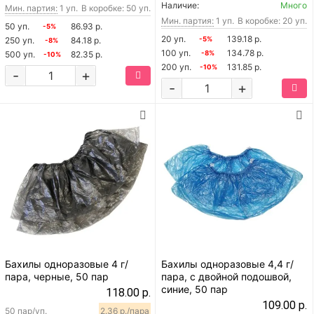
Наличие:
Много
Мин. партия:
1 уп.
В коробке: 50 уп.
Мин. партия:
1 уп.
В коробке: 20 уп.
50 уп.
86.93 р.
-5%
20 уп.
139.18 р.
250 уп.
84.18 р.
-5%
-8%
100 уп.
134.78 р.
500 уп.
82.35 р.
-8%
-10%
200 уп.
131.85 р.
-10%
-
+
-
+
Бахилы одноразовые 4 г/
Бахилы одноразовые 4,4 г/
пара, черные, 50 пар
пара, с двойной подошвой,
синие, 50 пар
118.00 р.
109.00 р.
50 пар/уп.
2.36 р./пара