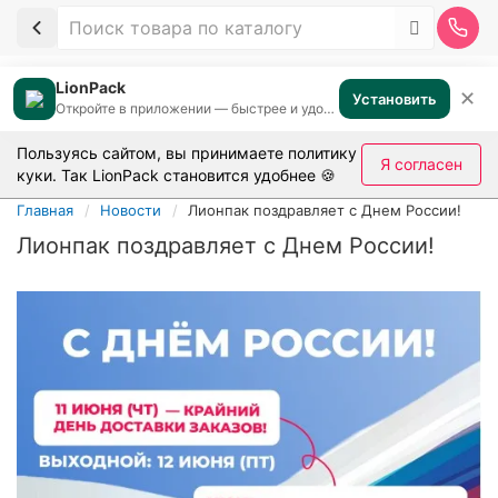
LionPack
✕
Установить
Откройте в приложении — быстрее и удобнее
Пользуясь сайтом, вы принимаете
политику
Я согласен
куки
. Так LionPack становится удобнее 🍪
Главная
Новости
Лионпак поздравляет с Днем России!
Лионпак поздравляет с Днем России!