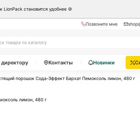
ак LionPack становится удобнее 🍪
Позвоните мне
shop@
 директору
Контакты
Новинки
С
стящий порошок Сода-Эффект Бархат Пемоксоль лимон, 480 г
моксоль лимон, 480 г