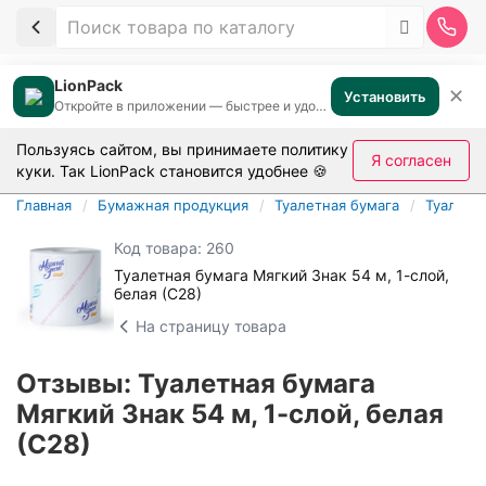
LionPack
✕
Установить
Откройте в приложении — быстрее и удобнее
Пользуясь сайтом, вы принимаете
политику
Я согласен
куки
. Так LionPack становится удобнее 🍪
Главная
Бумажная продукция
Туалетная бумага
Туалетн
Код товара: 260
Туалетная бумага Мягкий Знак 54 м, 1-слой,
белая (С28)
На страницу товара
Отзывы: Туалетная бумага
Мягкий Знак 54 м, 1-слой, белая
(С28)