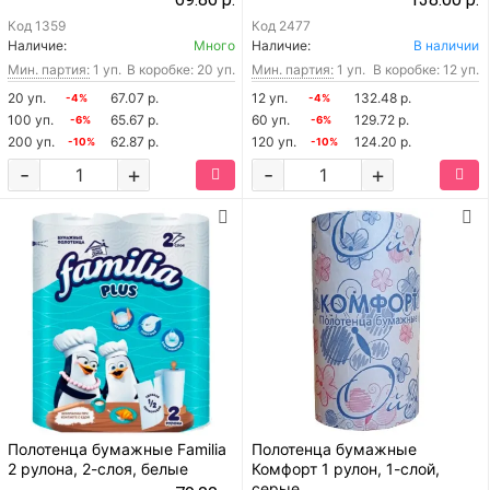
Код
1359
Код
2477
Наличие:
Много
Наличие:
В наличии
Мин. партия:
1 уп.
В коробке: 20 уп.
Мин. партия:
1 уп.
В коробке: 12 уп.
20 уп.
67.07 р.
12 уп.
132.48 р.
-4%
-4%
100 уп.
65.67 р.
60 уп.
129.72 р.
-6%
-6%
200 уп.
62.87 р.
120 уп.
124.20 р.
-10%
-10%
-
+
-
+
Полотенца бумажные Familia
Полотенца бумажные
2 рулона, 2-слоя, белые
Комфорт 1 рулон, 1-слой,
серые