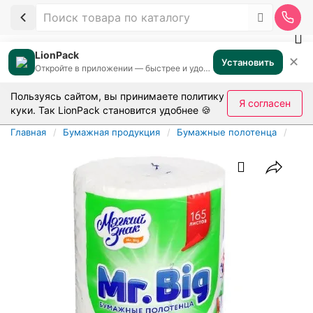
LionPack
✕
Установить
Откройте в приложении — быстрее и удобнее
Пользуясь сайтом, вы принимаете
политику
Я согласен
куки
. Так LionPack становится удобнее 🍪
Главная
Бумажная продукция
Бумажные полотенца
Бум