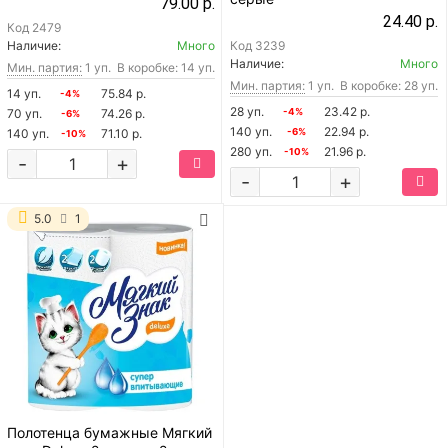
79.00 р.
24.40 р.
Код
2479
Наличие:
Много
Код
3239
Наличие:
Много
Мин. партия:
1 уп.
В коробке: 14 уп.
Мин. партия:
1 уп.
В коробке: 28 уп.
14 уп.
75.84 р.
-4%
28 уп.
23.42 р.
70 уп.
74.26 р.
-4%
-6%
140 уп.
22.94 р.
140 уп.
71.10 р.
-6%
-10%
280 уп.
21.96 р.
-10%
-
+
-
+
5.0
1
Полотенца бумажные Мягкий