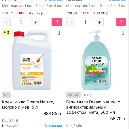
Мин. партия:
1 шт.
В коробке: 4 шт.
Мин. партия:
1 шт.
В коробке: 4 шт.
128 шт.
428.22 р.
128 шт.
403.20 р.
-10%
-10%
-
+
-
+
ЧЗ
5 л
500 мл
5 л
Крем-мыло Dream Nature,
Гель-мыло Dream Nature, с
молоко и мед, 5 л
антибактериальным
эффектом, мята, 500 мл
434.85 р.
68.70 р.
Код
3546
Наличие:
В наличии
Код
3459