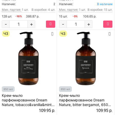
Наличие:
2
Наличие:
В наличии
Мин. партия:
1 шт.
В коробке: 4 шт.
Мин. партия:
1 шт.
В коробке: 15 шт.
128 шт.
386.87 р.
15 шт.
106.65 р.
-10%
-3%
-
+
-
+
ЧЗ
ЧЗ
650 мл
650 мл
Крем-мыло
Крем-мыло
парфюмированное Dream
парфюмированное Dream
Nature, tobacco&vanilla&mint,
Nature, bitter bergamot, 650
650 мл
мл
109.95 р.
109.95 р.