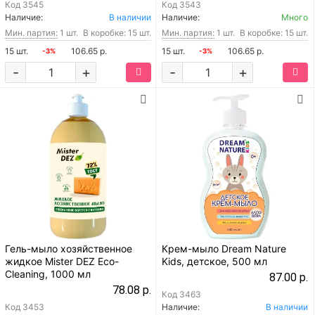
Код
3545
Код
3543
Наличие:
В наличии
Наличие:
Много
Мин. партия:
1 шт.
В коробке: 15 шт.
Мин. партия:
1 шт.
В коробке: 15 шт.
15 шт.
106.65 р.
15 шт.
106.65 р.
-3%
-3%
-
+
-
+
Гель-мыло хозяйственное
Крем-мыло Dream Nature
жидкое Mister DEZ Eco-
Kids, детское, 500 мл
Cleaning, 1000 мл
87.00 р.
78.08 р.
Код
3463
Код
3453
Наличие:
В наличии