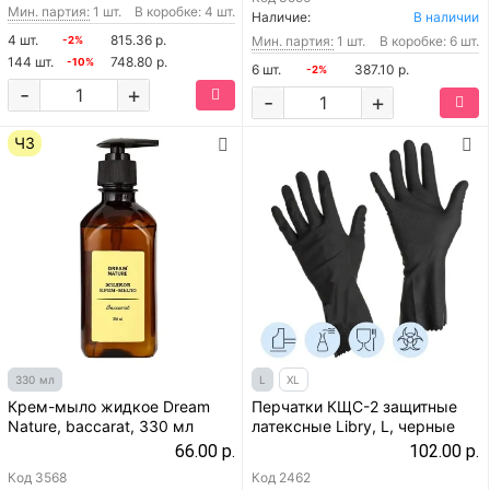
Мин. партия:
1 шт.
В коробке: 4 шт.
Наличие:
В наличии
4 шт.
815.36 р.
Мин. партия:
1 шт.
В коробке: 6 шт.
-2%
144 шт.
748.80 р.
-10%
6 шт.
387.10 р.
-2%
-
+
-
+
ЧЗ
330 мл
L
XL
Крем-мыло жидкое Dream
Перчатки КЩС-2 защитные
Nature, baccarat, 330 мл
латексные Libry, L, черные
66.00 р.
102.00 р.
Код
3568
Код
2462