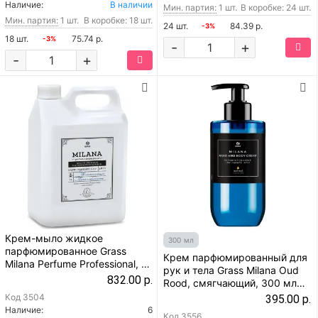
Наличие:
В наличии
Мин. партия:
1 шт.
В коробке: 24 шт.
Мин. партия:
1 шт.
В коробке: 18 шт.
24 шт.
84.39 р.
-3%
18 шт.
75.74 р.
-3%
-
+
-
+
Крем-мыло жидкое
300 мл
парфюмированное Grass
Крем парфюмированный для
Milana Perfume Professional, 5
рук и тела Grass Milana Oud
л (125710)
832.00 р.
Rood, смягчающий, 300 мл
(145001)
Код
3504
395.00 р.
Наличие:
6
Код
3556