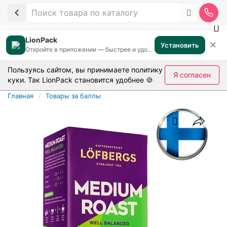
LionPack
✕
Установить
Откройте в приложении — быстрее и удобнее
Пользуясь сайтом, вы принимаете
политику
Я согласен
куки
. Так LionPack становится удобнее 🍪
Главная
Товары за баллы