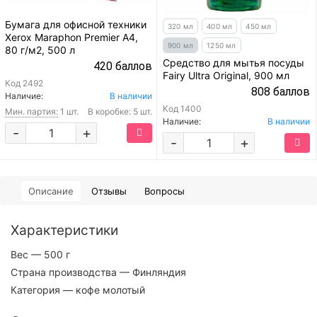
Бумага для офисной техники
320 мл
400 мл
450 мл
Xerox Maraphon Premier A4,
900 мл
1250 мл
80 г/м2, 500 л
Средство для мытья посуды
420 баллов
Fairy Ultra Original, 900 мл
Код
2492
808 баллов
Наличие:
В наличии
Код
1400
Мин. партия:
1 шт.
В коробке: 5 шт.
Наличие:
В наличии
-
+
-
+
Описание
Отзывы
Вопросы
Характеристики
Вес
— 500 г
Страна производства
— Финляндия
Категория
— кофе молотый